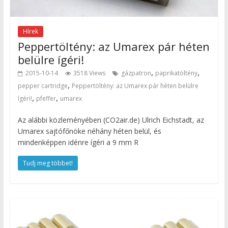
Hírek
Peppertöltény: az Umarex pár héten
belülre ígéri!
,
,
2015-10-14
3518 Views
gázpatron
paprikatöltény
,
pepper cartridge
Peppertöltény: az Umarex pár héten belülre
,
,
ígéri!
pfeffer
umarex
Az alábbi közleményében (CO2air.de) Ulrich Eichstadt, az
Umarex sajtófőnöke néhány héten belül, és
mindenképpen idénre ígéri a 9 mm R
Tudj meg többet!