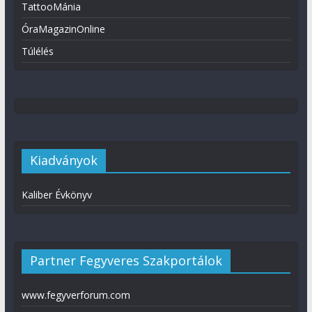
TattooMánia
ÓraMagazinOnline
Túlélés
Kiadványok
Kaliber Évkönyv
Partner Fegyveres Szakportálok
www.fegyverforum.com