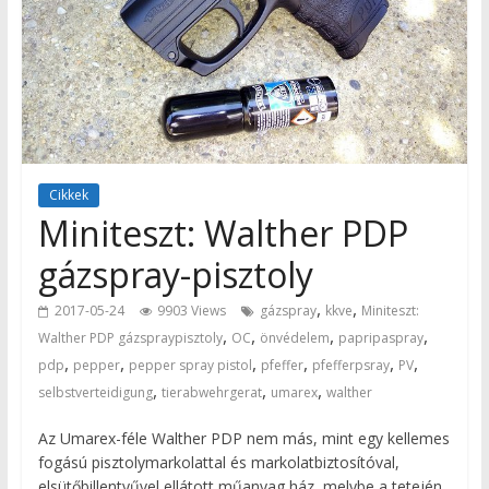
Cikkek
Miniteszt: Walther PDP
gázspray-pisztoly
,
,
2017-05-24
9903 Views
gázspray
kkve
Miniteszt:
,
,
,
,
Walther PDP gázspraypisztoly
OC
önvédelem
papripaspray
,
,
,
,
,
,
pdp
pepper
pepper spray pistol
pfeffer
pfefferpsray
PV
,
,
,
selbstverteidigung
tierabwehrgerat
umarex
walther
Az Umarex-féle Walther PDP nem más, mint egy kellemes
fogású pisztolymarkolattal és markolatbiztosítóval,
elsütőbillentyűvel ellátott műanyag ház, melybe a tetején