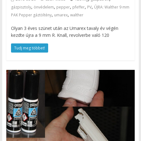
,
,
,
,
,
gázpisztoly
önvédelem
pepper
pfeffer
PV
ÚJRA: Walther 9 mm
,
,
PAK Pepper gáztöltény
umarex
walther
Olyan 3 éves szünet után az Umarex tavaly év végén
kezdte újra a 9 mm R. Knall, revolverbe való 120
Tudj meg többet!