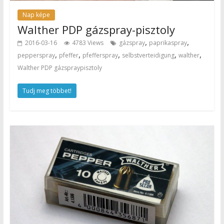
Nap képe
Walther PDP gázspray-pisztoly
,
,
2016-03-16
4783 Views
gázspray
paprikaspray
,
,
,
,
,
pepperspray
pfeffer
pfefferspray
selbstverteidigung
walther
Walther PDP gázspraypisztoly
Tudj meg többet!