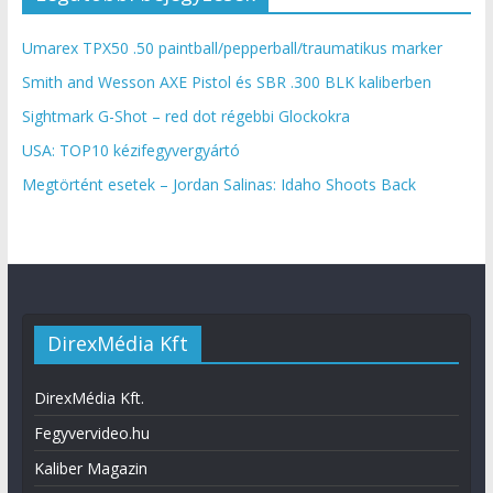
Umarex TPX50 .50 paintball/pepperball/traumatikus marker
Smith and Wesson AXE Pistol és SBR .300 BLK kaliberben
Sightmark G-Shot – red dot régebbi Glockokra
USA: TOP10 kézifegyvergyártó
Megtörtént esetek – Jordan Salinas: Idaho Shoots Back
DirexMédia Kft
DirexMédia Kft.
Fegyvervideo.hu
Kaliber Magazin