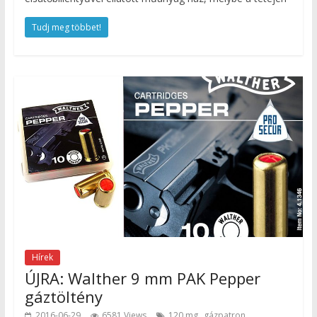
Tudj meg többet!
Hírek
ÚJRA: Walther 9 mm PAK Pepper
gáztöltény
,
,
2016-06-29
6581 Views
120 mg
gázpatron