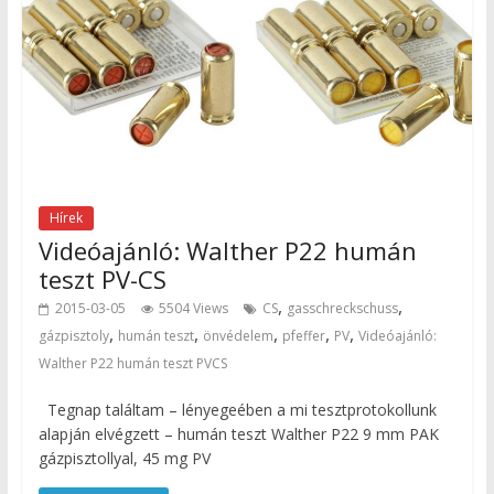
Hírek
Videóajánló: Walther P22 humán
teszt PV-CS
,
,
2015-03-05
5504 Views
CS
gasschreckschuss
,
,
,
,
,
gázpisztoly
humán teszt
önvédelem
pfeffer
PV
Videóajánló:
Walther P22 humán teszt PVCS
Tegnap találtam – lényegeében a mi tesztprotokollunk
alapján elvégzett – humán teszt Walther P22 9 mm PAK
gázpisztollyal, 45 mg PV