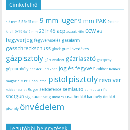
Címkefelhő
9 mm luger
9 mm PAK
5,56x45 mm
9 mm r
4,5 mm
ccw
45 acp
22 lr
eu
knall
9x19
9x19 mm
assault rifle
fegyverjog
gasalarm
fegyverviselés
gasschreckschuss
gumilövedékes
glock
gázpisztoly
gázriasztó
gázrevolver
gázspray
jog és fegyver
gépkarabély
kaliber
heckler und koch
Kaliber
pisztoly
pistol
revolver
magazin
non lethal
M1911
semiauto
selfdefence
Ruger
semiauto rifle
rubber bullet
shotgun
usa
sig sauer
smg
öntöltő karabély
öntöltő
umarex
önvédelem
pisztoly
Legutóbbi bejegyzések