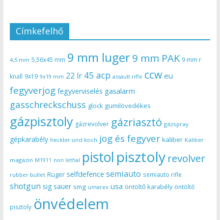
Címkefelhő
9 mm luger
9 mm PAK
5,56x45 mm
9 mm r
4,5 mm
ccw
45 acp
22 lr
eu
knall
9x19
9x19 mm
assault rifle
fegyverjog
gasalarm
fegyverviselés
gasschreckschuss
gumilövedékes
glock
gázpisztoly
gázriasztó
gázrevolver
gázspray
jog és fegyver
gépkarabély
kaliber
heckler und koch
Kaliber
pisztoly
pistol
revolver
magazin
non lethal
M1911
semiauto
selfdefence
Ruger
semiauto rifle
rubber bullet
shotgun
usa
sig sauer
smg
öntöltő karabély
öntöltő
umarex
önvédelem
pisztoly