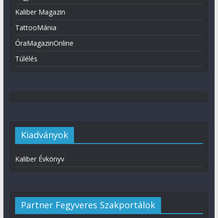
Kaliber Magazin
TattooMánia
ÓraMagazinOnline
Túlélés
Kiadványok
Kaliber Évkönyv
Partner Fegyveres Szakportálok