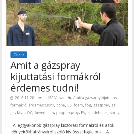
Cikkek
Amit a gázspray
kijuttatási formákról
érdemes tudni!
2016-11-28
11452 Views
Amit a gázspray kijuttatási
,
,
,
,
,
,
,
formákról érdemes tudni!
cone
CS
foam
fog
gázspray
gel
,
,
,
,
,
,
,
jet
kkve
OC
önvédelem
pepperspray
PV
selfdefence
spray
A leggyakoribb gázspray kiszórási formákról és azok
előnyeiről/hátrányairól szóló kis összefoglalónk: A.