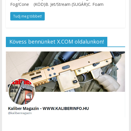
Fog/Cone (KÖD)B. Jet/Stream (SUGÁR)C. Foam
Tudj meg többet!
Kövess bennünket X.COM oldalunkon!