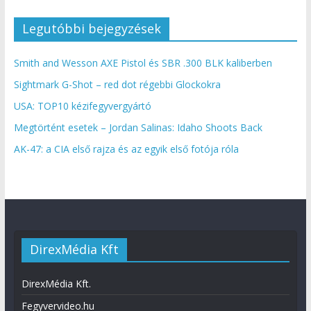
Legutóbbi bejegyzések
Smith and Wesson AXE Pistol és SBR .300 BLK kaliberben
Sightmark G-Shot – red dot régebbi Glockokra
USA: TOP10 kézifegyvergyártó
Megtörtént esetek – Jordan Salinas: Idaho Shoots Back
AK-47: a CIA első rajza és az egyik első fotója róla
DirexMédia Kft
DirexMédia Kft.
Fegyvervideo.hu