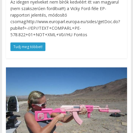
Az idegen nyelveket nem bírók kedvéért itt van magyarul
(nem szakszerűen fordítva!!!) a Vicky Ford-féle EP-
rapportori jelentés, módosító
csomag:http://www.europarl.europa.eu/sides/getDoc.do?
pubRef=-//EP//TEXT+COMPARL+PE-
578.822+01+NOT+XML+V0//HU Fontos
Tudj meg többet!