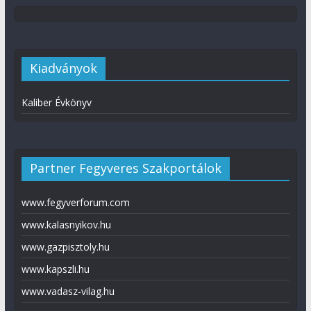
Kiadványok
Kaliber Évkönyv
Partner Fegyveres Szakportálok
www.fegyverforum.com
www.kalasnyikov.hu
www.gazpisztoly.hu
www.kapszli.hu
www.vadasz-vilag.hu