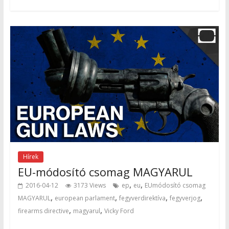
Hírek
EU-módosító csomag MAGYARUL
,
,
2016-04-12
3173 Views
ep
eu
EUmódosító csomag
,
,
,
,
MAGYARUL
european parlament
fegyverdirektíva
fegyverjog
,
,
firearms directive
magyarul
Vicky Ford