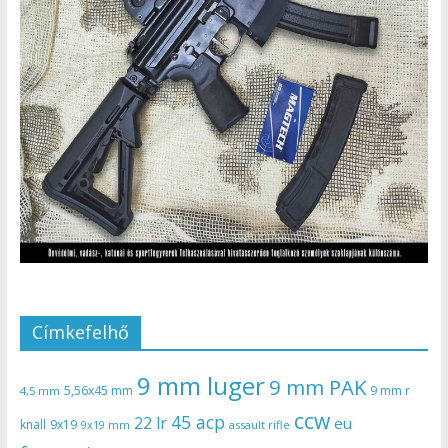
Címkefelhő
9 mm luger
9 mm PAK
5,56x45 mm
9 mm r
4,5 mm
ccw
45 acp
22 lr
eu
knall
9x19
9x19 mm
assault rifle