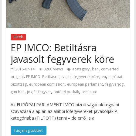
Hírek
EP IMCO: Betiltásra
javasolt fegyverek köre
,
,
2016-07-14
3200 Views
acategory
ban
converted
,
,
,
original
EP IMCO: Betiltásra javasolt fegyverek köre
eu
európai
,
,
,
,
bizottság
european comission
european parlament
fegyverjog
,
,
,
gun ban
jog és fegyver
öntöltő puskák
semiauto
Az EURÓPAI PARLAMENT IMCO bizottságának tegnapi
szavazása alapján az alábbi lőfegyvereket javasolják A-
kategóriaba (TILTOTT) tenni – de erről is a
Tudj meg többet!