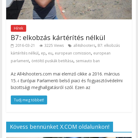
Hírek
B7: elkobzás kártérítés nélkül
,
2016-03-21
3225 Views
all4shooters
B7: elkobzás
,
,
,
,
kártérítés nélkül
ep
eu
european comission
european
,
,
parlament
öntöltő puskák betiltása
semiauto ban
Az All4shooters.com mai elemző cikke a 2016. március
15.-i Európai Parlamenti belső piaci és fogyasztóvédelmi
bizottsági meghallgatásról szól. Ezen az
Tudj meg többet!
Kövess bennünket X.COM oldalunkon!