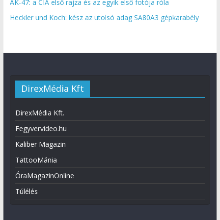
AK-47: a CIA első rajza és az egyik első fotója róla
Heckler und Koch: kész az utolsó adag SA80A3 gépkarabély
DirexMédia Kft
DirexMédia Kft.
Fegyvervideo.hu
Kaliber Magazin
TattooMánia
ÓraMagazinOnline
Túlélés