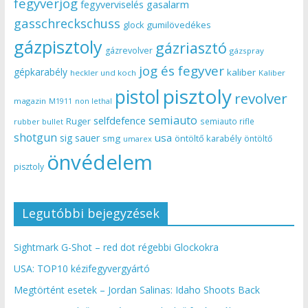
fegyverjog
gasalarm
fegyverviselés
gasschreckschuss
gumilövedékes
glock
gázpisztoly
gázriasztó
gázrevolver
gázspray
jog és fegyver
gépkarabély
kaliber
heckler und koch
Kaliber
pisztoly
pistol
revolver
magazin
non lethal
M1911
semiauto
selfdefence
Ruger
semiauto rifle
rubber bullet
shotgun
usa
sig sauer
smg
öntöltő karabély
öntöltő
umarex
önvédelem
pisztoly
Legutóbbi bejegyzések
Sightmark G-Shot – red dot régebbi Glockokra
USA: TOP10 kézifegyvergyártó
Megtörtént esetek – Jordan Salinas: Idaho Shoots Back