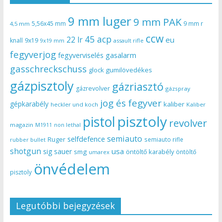
9 mm luger
9 mm PAK
5,56x45 mm
9 mm r
4,5 mm
ccw
45 acp
22 lr
eu
knall
9x19
9x19 mm
assault rifle
fegyverjog
gasalarm
fegyverviselés
gasschreckschuss
gumilövedékes
glock
gázpisztoly
gázriasztó
gázrevolver
gázspray
jog és fegyver
gépkarabély
kaliber
heckler und koch
Kaliber
pisztoly
pistol
revolver
magazin
non lethal
M1911
semiauto
selfdefence
Ruger
semiauto rifle
rubber bullet
shotgun
usa
sig sauer
smg
öntöltő karabély
öntöltő
umarex
önvédelem
pisztoly
Legutóbbi bejegyzések