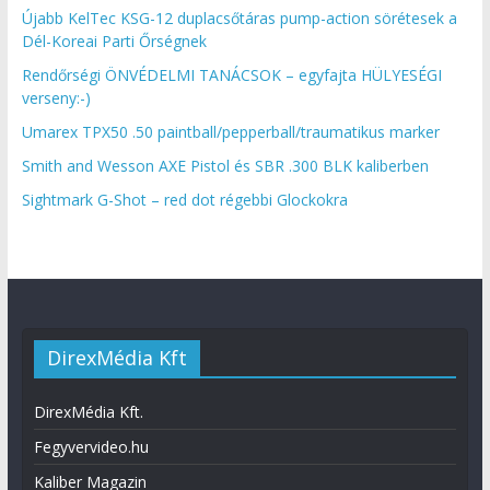
Újabb KelTec KSG-12 duplacsőtáras pump-action sörétesek a
Dél-Koreai Parti Őrségnek
Rendőrségi ÖNVÉDELMI TANÁCSOK – egyfajta HÜLYESÉGI
verseny:-)
Umarex TPX50 .50 paintball/pepperball/traumatikus marker
Smith and Wesson AXE Pistol és SBR .300 BLK kaliberben
Sightmark G-Shot – red dot régebbi Glockokra
DirexMédia Kft
DirexMédia Kft.
Fegyvervideo.hu
Kaliber Magazin