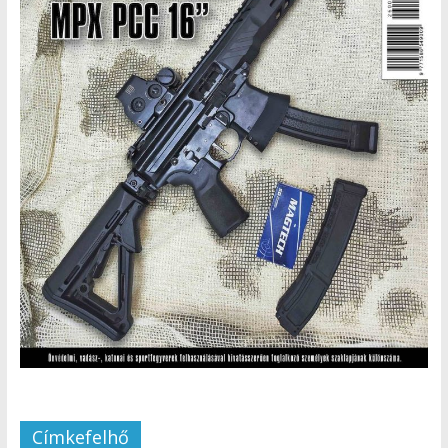
Címkefelhő