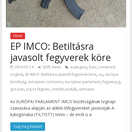
Hírek
EP IMCO: Betiltásra
javasolt fegyverek köre
,
,
2016-07-14
3205 Views
acategory
ban
converted
,
,
,
original
EP IMCO: Betiltásra javasolt fegyverek köre
eu
európai
,
,
,
,
bizottság
european comission
european parlament
fegyverjog
,
,
,
gun ban
jog és fegyver
öntöltő puskák
semiauto
Az EURÓPAI PARLAMENT IMCO bizottságának tegnapi
szavazása alapján az alábbi lőfegyvereket javasolják A-
kategóriaba (TILTOTT) tenni – de erről is a
Tudj meg többet!