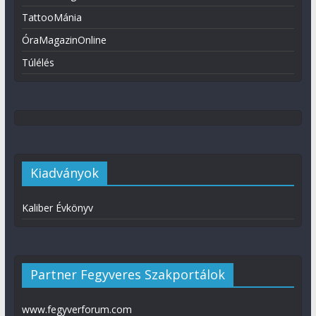
TattooMánia
ÓraMagazinOnline
Túlélés
Kiadványok
Kaliber Évkönyv
Partner Fegyveres Szakportálok
www.fegyverforum.com