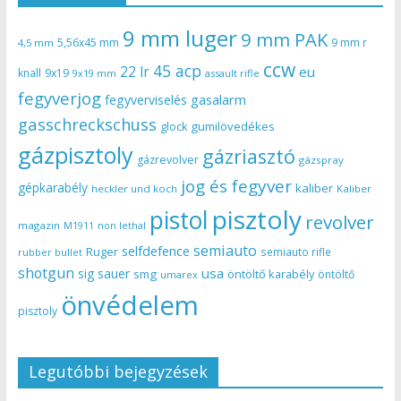
9 mm luger
9 mm PAK
5,56x45 mm
9 mm r
4,5 mm
ccw
45 acp
22 lr
eu
knall
9x19
9x19 mm
assault rifle
fegyverjog
gasalarm
fegyverviselés
gasschreckschuss
gumilövedékes
glock
gázpisztoly
gázriasztó
gázrevolver
gázspray
jog és fegyver
gépkarabély
kaliber
heckler und koch
Kaliber
pisztoly
pistol
revolver
magazin
non lethal
M1911
semiauto
selfdefence
Ruger
semiauto rifle
rubber bullet
shotgun
usa
sig sauer
smg
öntöltő karabély
öntöltő
umarex
önvédelem
pisztoly
Legutóbbi bejegyzések