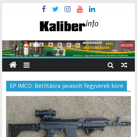
EP IMCO: Betiltásra javasolt fegyverek köre