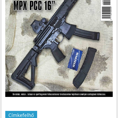
Címkefelhő