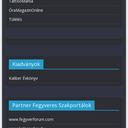
TattooMánia
ÓraMagazinOnline
Túlélés
Kiadványok
Kaliber Évkönyv
Partner Fegyveres Szakportálok
www.fegyverforum.com