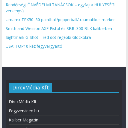
Rendőrségi ÖNVÉDELMI TANÁCSOK – egyfajta HÜLYESÉGI
verseny:-)
Umarex TPX50 .50 paintball/pepperball/traumatikus marker
Smith and Wesson AXE Pistol és SBR .300 BLK kaliberben
Sightmark G-Shot – red dot régebbi Glockokra
USA: TOP10 kézifegyvergyártó
DirexMédia Kft
DirexMédia Kft.
Fegyvervideo.hu
Kaliber Magazin