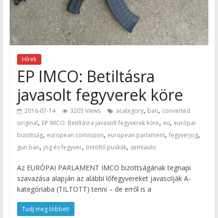
Hírek
EP IMCO: Betiltásra
javasolt fegyverek köre
,
,
2016-07-14
3203 Views
acategory
ban
converted
,
,
,
original
EP IMCO: Betiltásra javasolt fegyverek köre
eu
európai
,
,
,
,
bizottság
european comission
european parlament
fegyverjog
,
,
,
gun ban
jog és fegyver
öntöltő puskák
semiauto
Az EURÓPAI PARLAMENT IMCO bizottságának tegnapi
szavazása alapján az alábbi lőfegyvereket javasolják A-
kategóriaba (TILTOTT) tenni – de erről is a
Tudj meg többet!