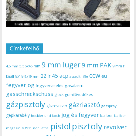
Címkefelhő
9 mm luger
9 mm PAK
5,56x45 mm
9 mm r
4,5 mm
ccw
45 acp
22 lr
eu
knall
9x19
9x19 mm
assault rifle
fegyverjog
gasalarm
fegyverviselés
gasschreckschuss
gumilövedékes
glock
gázpisztoly
gázriasztó
gázrevolver
gázspray
jog és fegyver
gépkarabély
kaliber
heckler und koch
Kaliber
pisztoly
pistol
revolver
magazin
non lethal
M1911