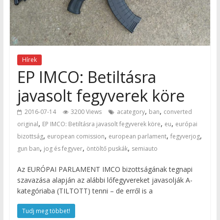
Hírek
EP IMCO: Betiltásra
javasolt fegyverek köre
,
,
2016-07-14
3200 Views
acategory
ban
converted
,
,
,
original
EP IMCO: Betiltásra javasolt fegyverek köre
eu
európai
,
,
,
,
bizottság
european comission
european parlament
fegyverjog
,
,
,
gun ban
jog és fegyver
öntöltő puskák
semiauto
Az EURÓPAI PARLAMENT IMCO bizottságának tegnapi
szavazása alapján az alábbi lőfegyvereket javasolják A-
kategóriaba (TILTOTT) tenni – de erről is a
Tudj meg többet!