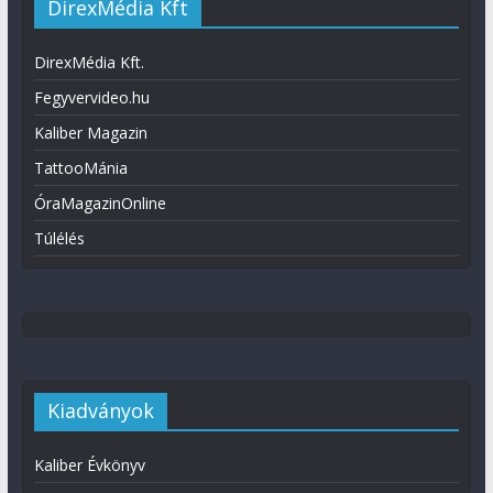
DirexMédia Kft
DirexMédia Kft.
Fegyvervideo.hu
Kaliber Magazin
TattooMánia
ÓraMagazinOnline
Túlélés
Kiadványok
Kaliber Évkönyv