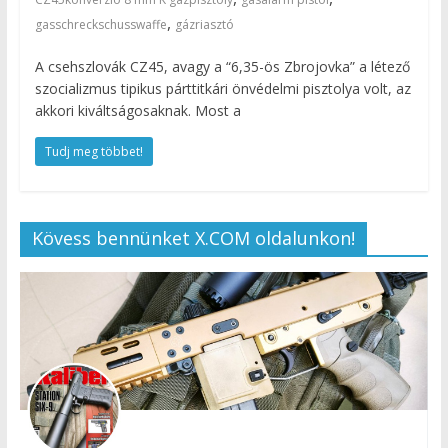
,
gasschreckschusswaffe
gázriasztó
A csehszlovák CZ45, avagy a “6,35-ös Zbrojovka” a létező
szocializmus tipikus párttitkári önvédelmi pisztolya volt, az
akkori kiváltságosaknak. Most a
Tudj meg többet!
Kövess bennünket X.COM oldalunkon!