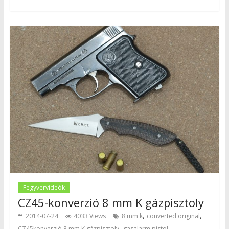
Fegyvervideók
CZ45-konverzió 8 mm K gázpisztoly
,
,
2014-07-24
4033 Views
8 mm k
converted original
,
,
CZ45konverzió 8 mm K gázpisztoly
gasalarm pistol