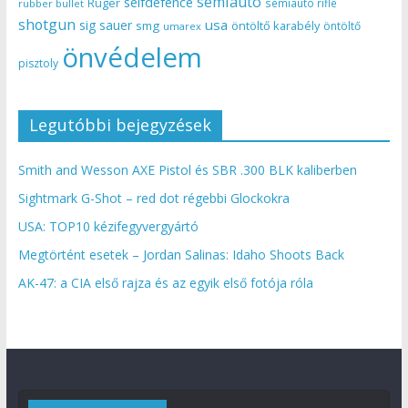
semiauto
selfdefence
Ruger
semiauto rifle
rubber bullet
shotgun
usa
sig sauer
smg
öntöltő karabély
öntöltő
umarex
önvédelem
pisztoly
Legutóbbi bejegyzések
Smith and Wesson AXE Pistol és SBR .300 BLK kaliberben
Sightmark G-Shot – red dot régebbi Glockokra
USA: TOP10 kézifegyvergyártó
Megtörtént esetek – Jordan Salinas: Idaho Shoots Back
AK-47: a CIA első rajza és az egyik első fotója róla