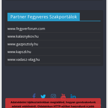
Partner Fegyveres Szakportálok
www.fegyverforum.com
www.kalasnyikov.hu
www.gazpisztoly.hu
www.kapszli.hu
www.vadasz-vilag.hu
Adatvédelmi tájékoztatónkban megtalálod, hogyan gondoskodunk
Impresszum
Adatvédelmi tájékoztató
Média ajánlat
Előfizetés
adataid védelméről. Oldalainkon HTTP-sütiket használunk a jobb