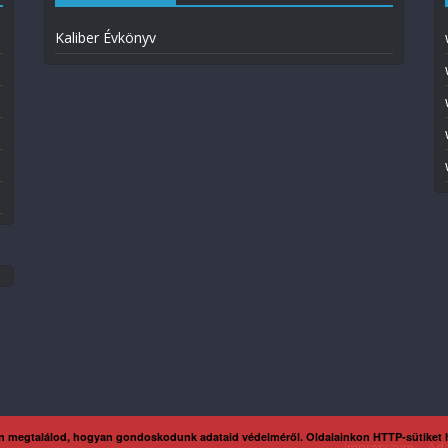
Kaliber Évkönyv
n megtalálod, hogyan gondoskodunk adataid védelméről. Oldalainkon HTTP-sütiket
Impresszum
Ada