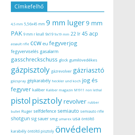
Címkefelhő
9 mm luger
9 mm
5,56x45 mm
4,5 mm
PAK
45 acp
22 lr
9 mm r knall
9x19
9x19 mm
ccw
fegyverjog
eu
assault rifle
gasalarm
fegyverviselés
gasschreckschuss
gumilövedékes
glock
gázpisztoly
gázriasztó
gázrevolver
jog és
gépkarabély
gázspray
heckler und koch
fegyver
kaliber
Kaliber magazin
non lethal
M1911
pisztoly
pistol
revolver
rubber
semiauto
selfdefence
Ruger
semiauto rifle
bullet
shotgun
usa
sig sauer
smg
öntöltő
umarex
önvédelem
karabély
öntöltő pisztoly