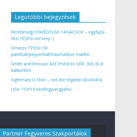
Legutóbbi bejegyzések
Rendőrségi ÖNVÉDELMI TANÁCSOK – egyfajta
HÜLYESÉGI verseny:-)
Umarex TPX50 .50
paintball/pepperball/traumatikus marker
Smith and Wesson AXE Pistol és SBR .300 BLK
kaliberben
Sightmark G-Shot – red dot régebbi Glockokra
USA: TOP10 kézifegyvergyártó
Partner Fegyveres Szakportálok