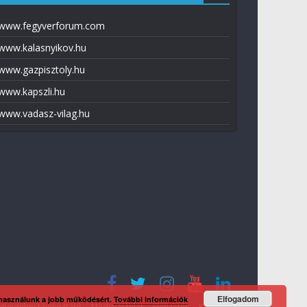
www.fegyverforum.com
www.kalasnyikov.hu
www.gazpisztoly.hu
www.kapszli.hu
www.vadasz-vilag.hu
Elfogadom
 használunk a jobb működésért.
További információk
tvédelmi tájékoztató
Média ajánlat
Előfizetés
Kapcsolat