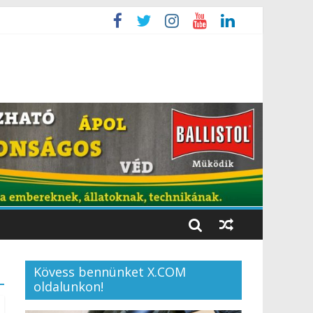
Kövess bennünket X.COM
oldalunkon!