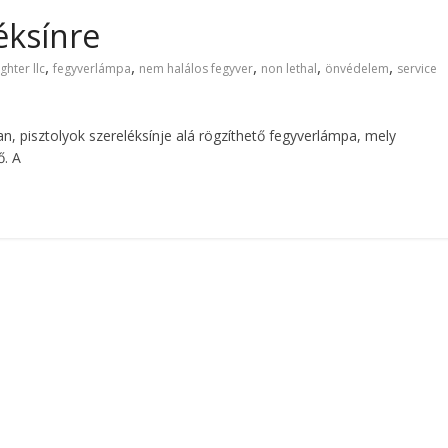
éksínre
,
,
,
,
,
ighter llc
fegyverlámpa
nem halálos fegyver
non lethal
önvédelem
service
an, pisztolyok szereléksínje alá rögzíthető fegyverlámpa, mely
ő. A