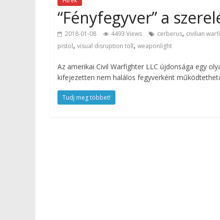
Hírek
“Fényfegyver” a szerel
,
2018-01-08
4493 Views
cerberus
civilian warf
,
,
pistol
visual disruption toll
weaponlight
Az amerikai Civil Warfighter LLC újdonsága egy oly
kifejezetten nem halálos fegyverként működtethet
Tudj meg többet!