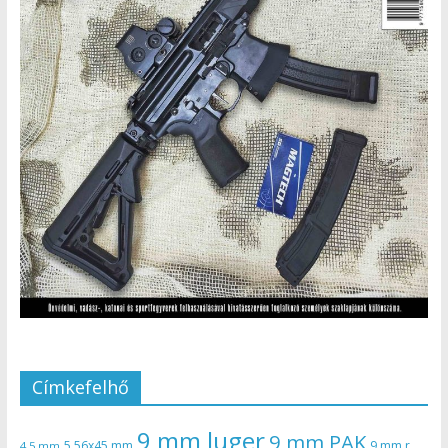
Címkefelhő
9 mm luger
9 mm PAK
5,56x45 mm
9 mm r
4,5 mm