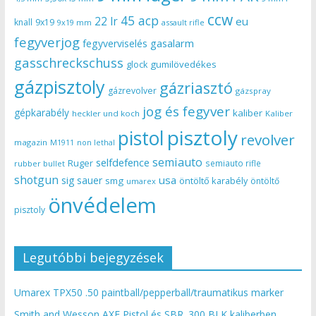
ccw
45 acp
22 lr
eu
knall
9x19
9x19 mm
assault rifle
fegyverjog
gasalarm
fegyverviselés
gasschreckschuss
gumilövedékes
glock
gázpisztoly
gázriasztó
gázrevolver
gázspray
jog és fegyver
gépkarabély
kaliber
heckler und koch
Kaliber
pisztoly
pistol
revolver
magazin
non lethal
M1911
semiauto
selfdefence
Ruger
semiauto rifle
rubber bullet
shotgun
usa
sig sauer
smg
öntöltő karabély
öntöltő
umarex
önvédelem
pisztoly
Legutóbbi bejegyzések
Umarex TPX50 .50 paintball/pepperball/traumatikus marker
Smith and Wesson AXE Pistol és SBR .300 BLK kaliberben