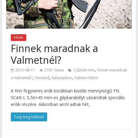
Hírek
Finnek maradnak a
Valmetnél?
,
2015-08-11
3761 Views
7,62x39 mm
Finnek maradnak
,
,
,
a Valmetnél?
finnland
kalasnyikov
Valmet rk62m
A finn fegyveres erők korábban kisebb mennyiségű FN
SCAR-L 5,56×45 mm-es gépkarabélyt vásároltak speciális
erőik részére. Akkoriban arról adtak hírt,
Tudj meg többet!