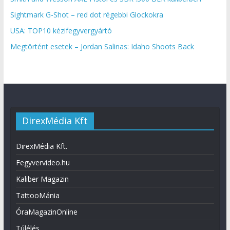
Sightmark G-Shot – red dot régebbi Glockokra
USA: TOP10 kézifegyvergyártó
Megtörtént esetek – Jordan Salinas: Idaho Shoots Back
DirexMédia Kft
DirexMédia Kft.
Fegyvervideo.hu
Kaliber Magazin
TattooMánia
ÓraMagazinOnline
Túlélés