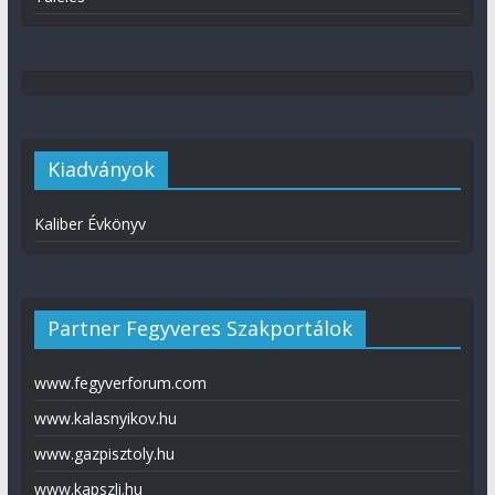
Kiadványok
Kaliber Évkönyv
Partner Fegyveres Szakportálok
www.fegyverforum.com
www.kalasnyikov.hu
www.gazpisztoly.hu
www.kapszli.hu