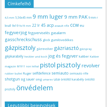
Címkefelhő
9 mm luger
9 mm PAK
5,56x45 mm
9 mm r
4,5 mm
ccw
45 acp
22 lr
eu
knall
9x19
9x19 mm
assault rifle
fegyverjog
gasalarm
fegyverviselés
gasschreckschuss
gumilövedékes
glock
gázpisztoly
gázriasztó
gázrevolver
gázspray
jog és fegyver
gépkarabély
kaliber
heckler und koch
Kaliber
pisztoly
pistol
revolver
magazin
non lethal
M1911
semiauto
selfdefence
Ruger
semiauto rifle
rubber bullet
shotgun
usa
sig sauer
smg
öntöltő karabély
öntöltő
umarex
önvédelem
pisztoly
Legutóbbi bejegyzések