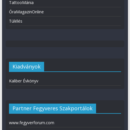
TattooMánia
ÓraMagazinOnline
Túlélés
Kiadványok
Kaliber Évkönyv
Partner Fegyveres Szakportálok
www.fegyverforum.com