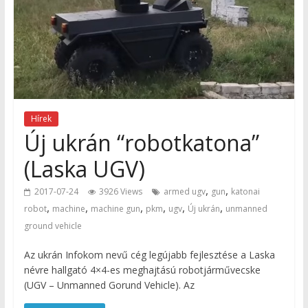
Hírek
Új ukrán “robotkatona”
(Laska UGV)
,
,
2017-07-24
3926 Views
armed ugv
gun
katonai
,
,
,
,
,
,
robot
machine
machine gun
pkm
ugv
Új ukrán
unmanned
ground vehicle
Az ukrán Infokom nevű cég legújabb fejlesztése a Laska
névre hallgató 4×4-es meghajtású robotjárművecske
(UGV – Unmanned Gorund Vehicle). Az