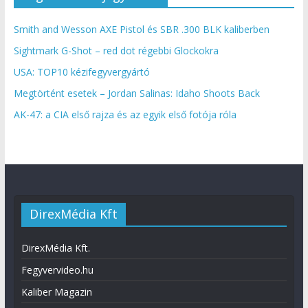
Smith and Wesson AXE Pistol és SBR .300 BLK kaliberben
Sightmark G-Shot – red dot régebbi Glockokra
USA: TOP10 kézifegyvergyártó
Megtörtént esetek – Jordan Salinas: Idaho Shoots Back
AK-47: a CIA első rajza és az egyik első fotója róla
DirexMédia Kft
DirexMédia Kft.
Fegyvervideo.hu
Kaliber Magazin