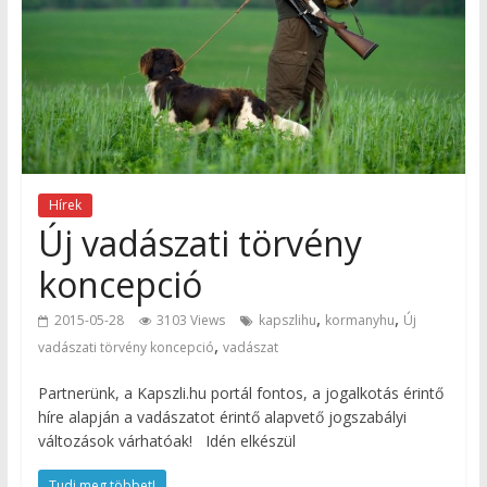
Hírek
Új vadászati törvény
koncepció
,
,
2015-05-28
3103 Views
kapszlihu
kormanyhu
Új
,
vadászati törvény koncepció
vadászat
Partnerünk, a Kapszli.hu portál fontos, a jogalkotás érintő
híre alapján a vadászatot érintő alapvető jogszabályi
változások várhatóak! Idén elkészül
Tudj meg többet!