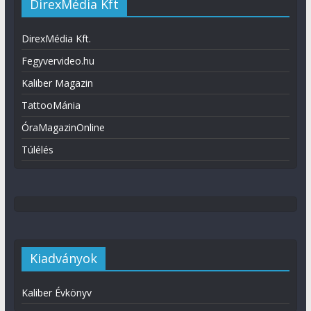
DirexMédia Kft
DirexMédia Kft.
Fegyvervideo.hu
Kaliber Magazin
TattooMánia
ÓraMagazinOnline
Túlélés
Kiadványok
Kaliber Évkönyv