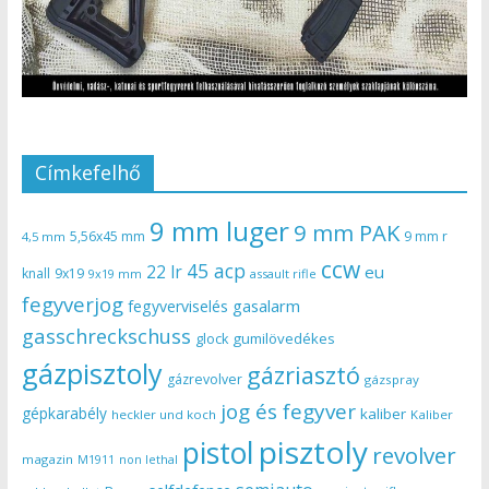
Címkefelhő
9 mm luger
9 mm PAK
5,56x45 mm
9 mm r
4,5 mm
ccw
45 acp
22 lr
eu
knall
9x19
9x19 mm
assault rifle
fegyverjog
gasalarm
fegyverviselés
gasschreckschuss
gumilövedékes
glock
gázpisztoly
gázriasztó
gázrevolver
gázspray
jog és fegyver
gépkarabély
kaliber
heckler und koch
Kaliber
pisztoly
pistol
revolver
magazin
non lethal
M1911