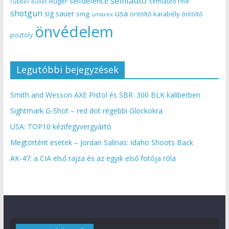
semiauto
selfdefence
Ruger
semiauto rifle
rubber bullet
shotgun
usa
sig sauer
smg
öntöltő karabély
öntöltő
umarex
önvédelem
pisztoly
Legutóbbi bejegyzések
Smith and Wesson AXE Pistol és SBR .300 BLK kaliberben
Sightmark G-Shot – red dot régebbi Glockokra
USA: TOP10 kézifegyvergyártó
Megtörtént esetek – Jordan Salinas: Idaho Shoots Back
AK-47: a CIA első rajza és az egyik első fotója róla