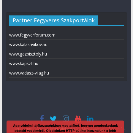
Partner Fegyveres Szakportálok
www.fegyverforum.com
www.kalasnyikov.hu
www.gazpisztoly.hu
www.kapszli.hu
www.vadasz-vilag.hu
Adatvédelmi tájékoztatónkban megtalálod, hogyan gondoskodunk
Impresszum
Adatvédelmi tájékoztató
Média ajánlat
Előfizetés
adataid védelméről. Oldalainkon HTTP-sütiket használunk a jobb