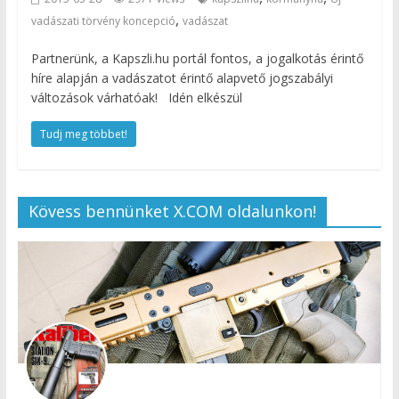
,
vadászati törvény koncepció
vadászat
Partnerünk, a Kapszli.hu portál fontos, a jogalkotás érintő
híre alapján a vadászatot érintő alapvető jogszabályi
változások várhatóak! Idén elkészül
Tudj meg többet!
Kövess bennünket X.COM oldalunkon!