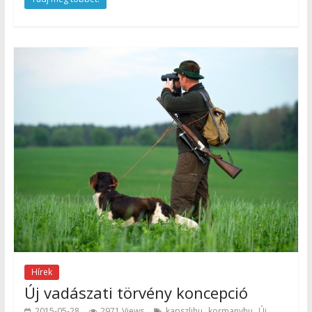
Hírek
Új vadászati törvény koncepció
,
,
2015-05-28
2971 Views
kapszlihu
kormanyhu
Új