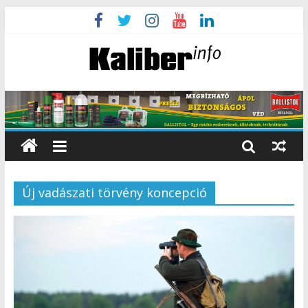
Új vadászati törvény koncepció