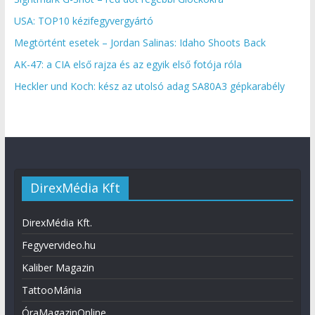
USA: TOP10 kézifegyvergyártó
Megtörtént esetek – Jordan Salinas: Idaho Shoots Back
AK-47: a CIA első rajza és az egyik első fotója róla
Heckler und Koch: kész az utolsó adag SA80A3 gépkarabély
DirexMédia Kft
DirexMédia Kft.
Fegyvervideo.hu
Kaliber Magazin
TattooMánia
ÓraMagazinOnline