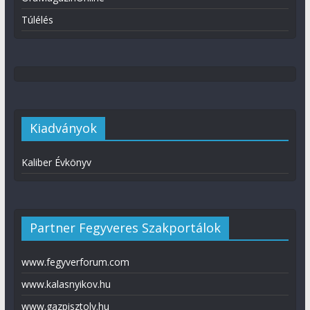
Túlélés
Kiadványok
Kaliber Évkönyv
Partner Fegyveres Szakportálok
www.fegyverforum.com
www.kalasnyikov.hu
www.gazpisztoly.hu