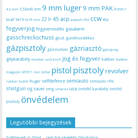
9 mm luger
9 mm PAK
5,56x45 mm
9 mm r
4,5 mm
ccw
45 acp
22 lr
eu
knall
9x19
9x19 mm
assault rifle
fegyverjog
gasalarm
fegyverviselés
gasschreckschuss
gumilövedékes
glock
gázpisztoly
gázriasztó
gázrevolver
gázspray
jog és fegyver
gépkarabély
kaliber
heckler und koch
Kaliber
pisztoly
pistol
revolver
magazin
non lethal
M1911
semiauto
selfdefence
Ruger
semiauto rifle
rubber bullet
shotgun
usa
sig sauer
smg
öntöltő karabély
öntöltő
umarex
önvédelem
pisztoly
Legutóbbi bejegyzések
Sightmark G-Shot – red dot régebbi Glockokra