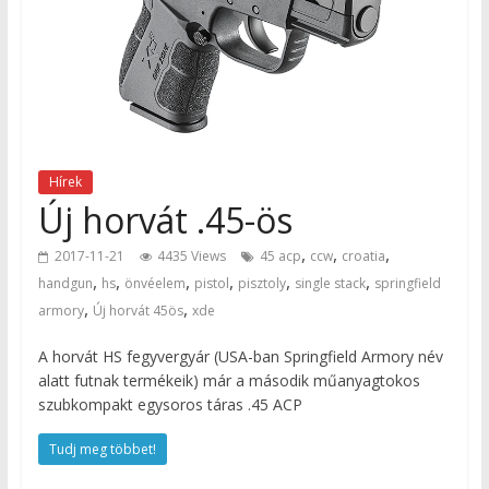
Hírek
Új horvát .45-ös
,
,
,
2017-11-21
4435 Views
45 acp
ccw
croatia
,
,
,
,
,
,
handgun
hs
önvéelem
pistol
pisztoly
single stack
springfield
,
,
armory
Új horvát 45ös
xde
A horvát HS fegyvergyár (USA-ban Springfield Armory név
alatt futnak termékeik) már a második műanyagtokos
szubkompakt egysoros táras .45 ACP
Tudj meg többet!