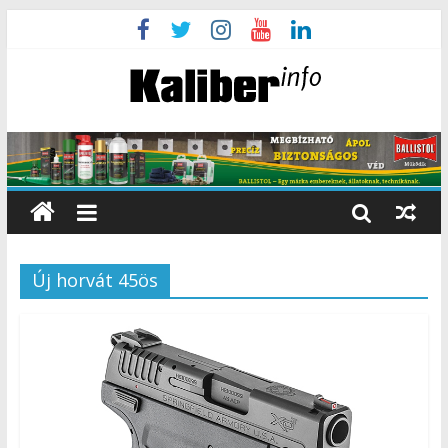
Új horvát 45ös