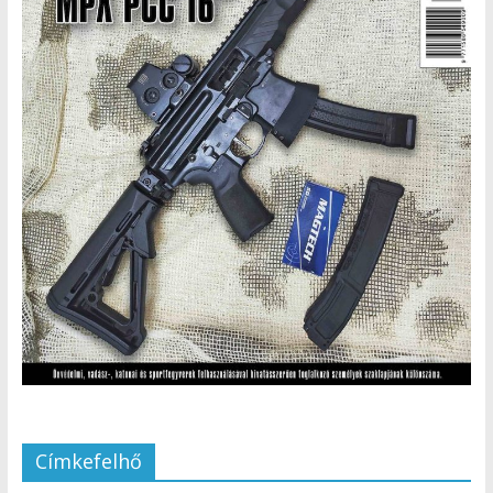
Címkefelhő