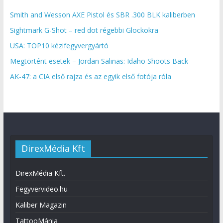
Smith and Wesson AXE Pistol és SBR .300 BLK kaliberben
Sightmark G-Shot – red dot régebbi Glockokra
USA: TOP10 kézifegyvergyártó
Megtörtént esetek – Jordan Salinas: Idaho Shoots Back
AK-47: a CIA első rajza és az egyik első fotója róla
DirexMédia Kft
DirexMédia Kft.
Fegyvervideo.hu
Kaliber Magazin
TattooMánia