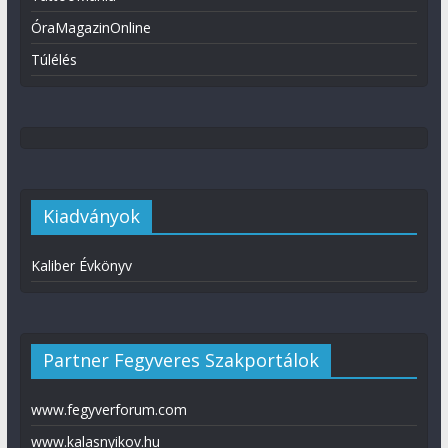
ÓraMagazinOnline
Túlélés
Kiadványok
Kaliber Évkönyv
Partner Fegyveres Szakportálok
www.fegyverforum.com
www.kalasnyikov.hu