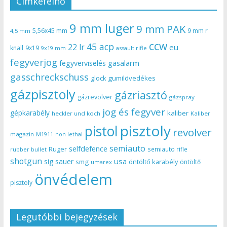
Címkefelhő
9 mm luger
9 mm PAK
5,56x45 mm
9 mm r
4,5 mm
ccw
45 acp
22 lr
eu
knall
9x19
9x19 mm
assault rifle
fegyverjog
gasalarm
fegyverviselés
gasschreckschuss
gumilövedékes
glock
gázpisztoly
gázriasztó
gázrevolver
gázspray
jog és fegyver
gépkarabély
kaliber
heckler und koch
Kaliber
pisztoly
pistol
revolver
magazin
non lethal
M1911
semiauto
selfdefence
Ruger
semiauto rifle
rubber bullet
shotgun
usa
sig sauer
smg
öntöltő karabély
öntöltő
umarex
önvédelem
pisztoly
Legutóbbi bejegyzések