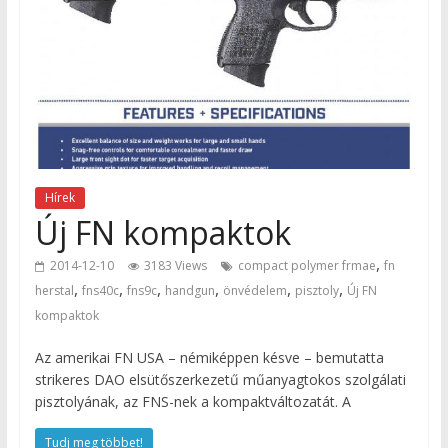
Hírek
Új FN kompaktok
,
2014-12-10
3183 Views
compact polymer frmae
fn
,
,
,
,
,
,
herstal
fns40c
fns9c
handgun
önvédelem
pisztoly
Új FN
kompaktok
Az amerikai FN USA – némiképpen késve – bemutatta
strikeres DAO elsütőszerkezetű műanyagtokos szolgálati
pisztolyának, az FNS-nek a kompaktváltozatát. A
Tudj meg többet!