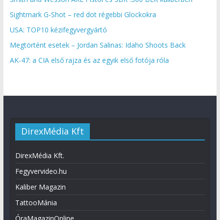
Sightmark G-Shot – red dot régebbi Glockokra
USA: TOP10 kézifegyvergyártó
Megtörtént esetek – Jordan Salinas: Idaho Shoots Back
AK-47: a CIA első rajza és az egyik első fotója róla
DirexMédia Kft
DirexMédia Kft.
Fegyvervideo.hu
Kaliber Magazin
TattooMánia
ÓraMagazinOnline