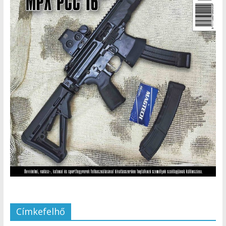
Címkefelhő