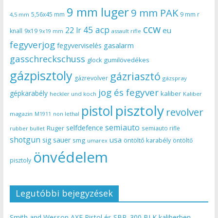
9 mm luger
9 mm PAK
5,56x45 mm
9 mm r
4,5 mm
ccw
45 acp
22 lr
eu
knall
9x19
9x19 mm
assault rifle
fegyverjog
gasalarm
fegyverviselés
gasschreckschuss
gumilövedékes
glock
gázpisztoly
gázriasztó
gázrevolver
gázspray
jog és fegyver
gépkarabély
kaliber
heckler und koch
Kaliber
pisztoly
pistol
revolver
magazin
non lethal
M1911
semiauto
selfdefence
Ruger
semiauto rifle
rubber bullet
shotgun
usa
sig sauer
smg
öntöltő karabély
öntöltő
umarex
önvédelem
pisztoly
Legutóbbi bejegyzések
Smith and Wesson AXE Pistol és SBR .300 BLK kaliberben