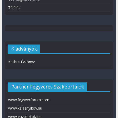
Túlélés
Kiadványok
Kaliber Évkönyv
Partner Fegyveres Szakportálok
www.fegyverforum.com
www.kalasnyikov.hu
www.gazpisztoly.hu