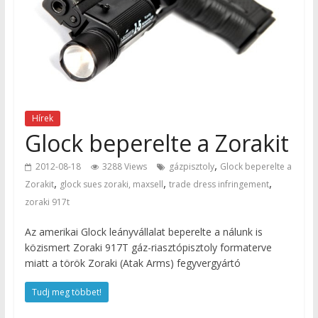
Hírek
Glock beperelte a Zorakit
,
2012-08-18
3288 Views
gázpisztoly
Glock beperelte a
,
,
,
Zorakit
glock sues zoraki, maxsell
trade dress infringement
zoraki 917t
Az amerikai Glock leányvállalat beperelte a nálunk is
közismert Zoraki 917T gáz-riasztópisztoly formaterve
miatt a török Zoraki (Atak Arms) fegyvergyártó
Tudj meg többet!