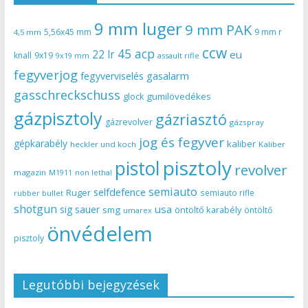
9 mm luger
9 mm PAK
5,56x45 mm
9 mm r
4,5 mm
ccw
45 acp
22 lr
eu
knall
9x19
9x19 mm
assault rifle
fegyverjog
gasalarm
fegyverviselés
gasschreckschuss
gumilövedékes
glock
gázpisztoly
gázriasztó
gázrevolver
gázspray
jog és fegyver
gépkarabély
kaliber
heckler und koch
Kaliber
pisztoly
pistol
revolver
magazin
non lethal
M1911
semiauto
selfdefence
Ruger
semiauto rifle
rubber bullet
shotgun
usa
sig sauer
smg
öntöltő karabély
öntöltő
umarex
önvédelem
pisztoly
Legutóbbi bejegyzések