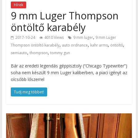
Hírek
9 mm Luger Thompson
öntöltő karabély
,
2017-10-24
4010 Views
9 mm luger
9 mm Luger
,
,
,
,
Thompson öntöltő karabély
auto ordnance
kahr arms
öntöltő
,
,
semiauto
thompson
tommy gun
Bár az eredeti legendás géppisztoly (“Chicago Typewriter”)
soha nem készült 9 mm Luger kaliberben, a piaci igényt az
olcsóbb lőszerrel
Tudj meg többet!