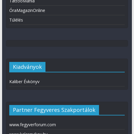
TattooMánia
ÓraMagazinOnline
Túlélés
Kiadványok
Kaliber Évkönyv
Partner Fegyveres Szakportálok
www.fegyverforum.com