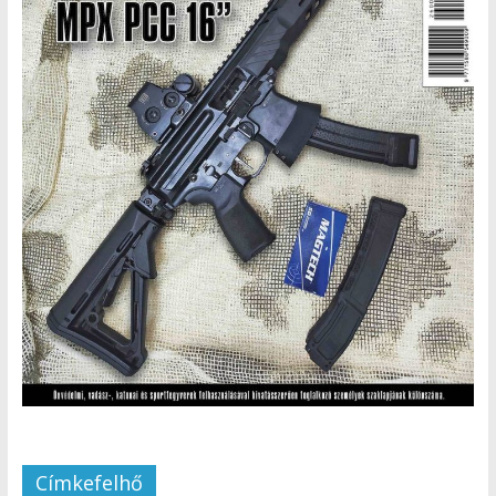
Címkefelhő