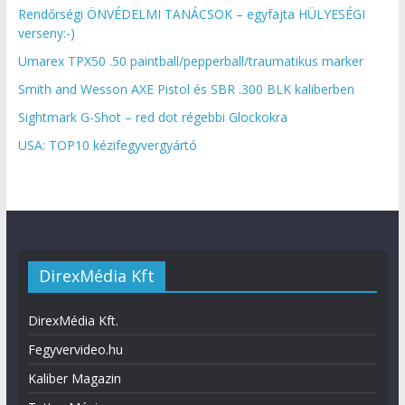
Rendőrségi ÖNVÉDELMI TANÁCSOK – egyfajta HÜLYESÉGI
verseny:-)
Umarex TPX50 .50 paintball/pepperball/traumatikus marker
Smith and Wesson AXE Pistol és SBR .300 BLK kaliberben
Sightmark G-Shot – red dot régebbi Glockokra
USA: TOP10 kézifegyvergyártó
DirexMédia Kft
DirexMédia Kft.
Fegyvervideo.hu
Kaliber Magazin