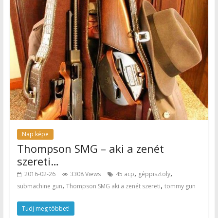
Nap képe
Thompson SMG – aki a zenét
szereti…
,
,
2016-02-26
3308 Views
45 acp
géppisztoly
,
,
submachine gun
Thompson SMG aki a zenét szereti
tommy gun
Tudj meg többet!