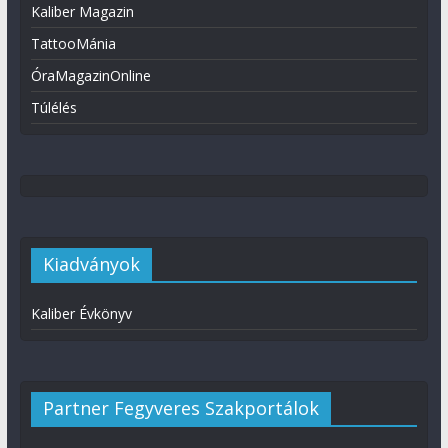
Kaliber Magazin
TattooMánia
ÓraMagazinOnline
Túlélés
Kiadványok
Kaliber Évkönyv
Partner Fegyveres Szakportálok