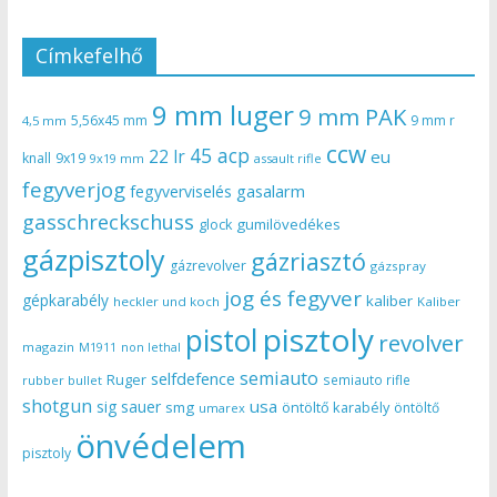
Címkefelhő
9 mm luger
9 mm PAK
5,56x45 mm
9 mm r
4,5 mm
ccw
45 acp
22 lr
eu
knall
9x19
9x19 mm
assault rifle
fegyverjog
gasalarm
fegyverviselés
gasschreckschuss
gumilövedékes
glock
gázpisztoly
gázriasztó
gázrevolver
gázspray
jog és fegyver
gépkarabély
kaliber
heckler und koch
Kaliber
pisztoly
pistol
revolver
magazin
non lethal
M1911
semiauto
selfdefence
Ruger
semiauto rifle
rubber bullet
shotgun
usa
sig sauer
smg
öntöltő karabély
öntöltő
umarex
önvédelem
pisztoly