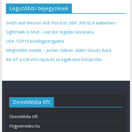
Legutóbbi bejegyzések
Smith and Wesson AXE Pistol és SBR .300 BLK kaliberben
Sightmark G-Shot – red dot régebbi Glockokra
USA: TOP10 kézifegyvergyártó
Megtörtént esetek – Jordan Salinas: Idaho Shoots Back
AK-47: a CIA első rajza és az egyik első fotója róla
DirexMédia Kft
DirexMédia Kft.
Fegyvervideo.hu