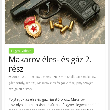
Fegyvervideók
Makarov éles- és gáz 2.
rész
,
,
2012-10-01
4870 Views
8 mm Knall
9x18 makarov
,
,
,
,
gázpisztoly
izh798
Makarov éles és gáz 2 rész
pm
szovjet
szolgálati pistoly
Folytatjuk az éles és gáz-riasztó orosz Makarov-
pisztolyok bemutatását. Ezúttal a fegyver “legwaltheribb”