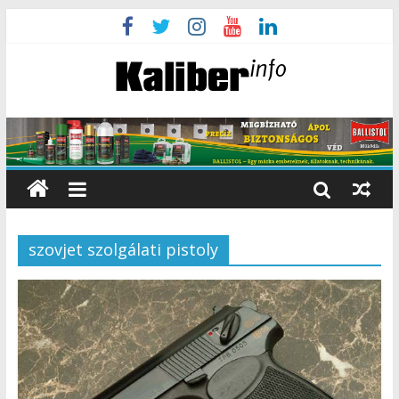
szovjet szolgálati pistoly