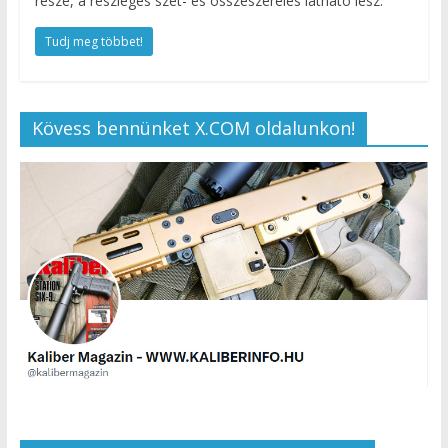
része, a részleges szét- és összeszerelés látható lesz.
Tudj meg többet!
Kövess bennünket X.COM oldalunkon!