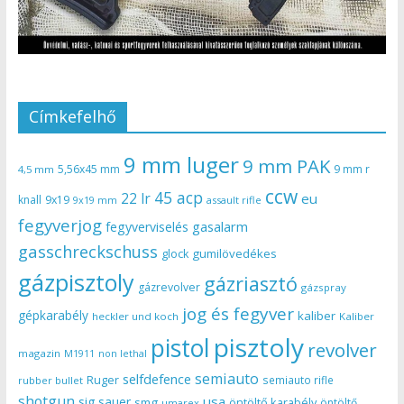
Címkefelhő
9 mm luger
9 mm PAK
5,56x45 mm
9 mm r
4,5 mm
ccw
45 acp
22 lr
eu
knall
9x19
9x19 mm
assault rifle
fegyverjog
gasalarm
fegyverviselés
gasschreckschuss
gumilövedékes
glock
gázpisztoly
gázriasztó
gázrevolver
gázspray
jog és fegyver
gépkarabély
kaliber
heckler und koch
Kaliber
pisztoly
pistol
revolver
magazin
non lethal
M1911
semiauto
selfdefence
Ruger
semiauto rifle
rubber bullet
shotgun
usa
sig sauer
smg
öntöltő karabély
öntöltő
umarex