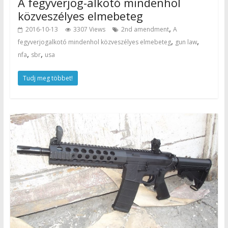
A fegyverjog-alkotó mindenhol
közveszélyes elmebeteg
,
2016-10-13
3307 Views
2nd amendment
A
,
,
fegyverjogalkotó mindenhol közveszélyes elmebeteg
gun law
,
,
nfa
sbr
usa
Tudj meg többet!