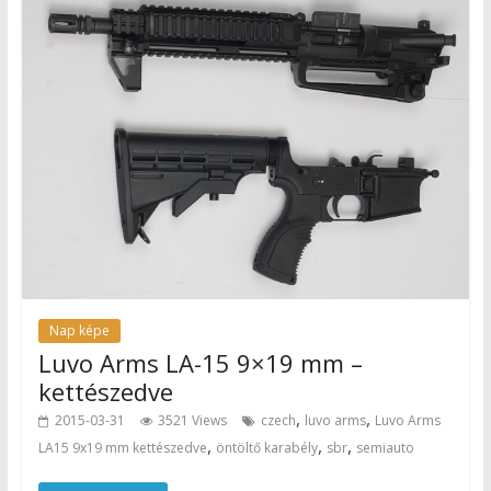
Nap képe
Luvo Arms LA-15 9×19 mm –
kettészedve
,
,
2015-03-31
3521 Views
czech
luvo arms
Luvo Arms
,
,
,
LA15 9x19 mm kettészedve
öntöltő karabély
sbr
semiauto