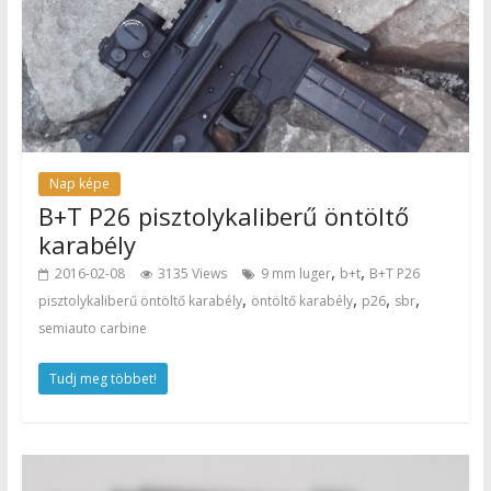
Nap képe
B+T P26 pisztolykaliberű öntöltő
karabély
,
,
2016-02-08
3135 Views
9 mm luger
b+t
B+T P26
,
,
,
,
pisztolykaliberű öntöltő karabély
öntöltő karabély
p26
sbr
semiauto carbine
Tudj meg többet!