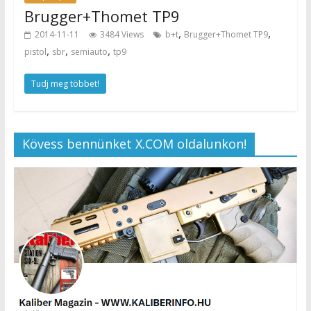
Brugger+Thomet TP9
,
,
2014-11-11
3484 Views
b+t
Brugger+Thomet TP9
,
,
,
pistol
sbr
semiauto
tp9
Tudj meg többet!
Kövess bennünket X.COM oldalunkon!