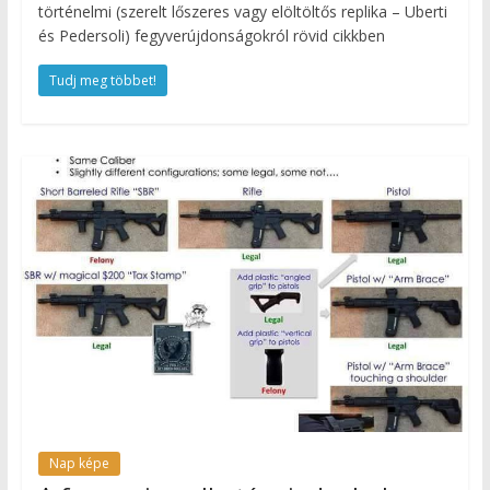
történelmi (szerelt lőszeres vagy elöltöltős replika – Uberti
és Pedersoli) fegyverújdonságokról rövid cikkben
Tudj meg többet!
Nap képe