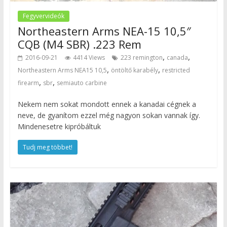
Fegyvervideók
Northeastern Arms NEA-15 10,5″
CQB (M4 SBR) .223 Rem
,
,
2016-09-21
4414 Views
223 remington
canada
,
,
Northeastern Arms NEA15 10,5
öntöltő karabély
restricted
,
,
firearm
sbr
semiauto carbine
Nekem nem sokat mondott ennek a kanadai cégnek a
neve, de gyanítom ezzel még nagyon sokan vannak így.
Mindenesetre kipróbáltuk
Tudj meg többet!