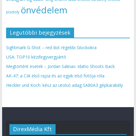
önvédelem
pisztoly
Legutóbbi bejegyzések
Sightmark G-Shot – red dot régebbi Glockokra
USA: TOP10 kézifegyvergyártó
Megtörtént esetek – Jordan Salinas: Idaho Shoots Back
AK-47: a CIA első rajza és az egyik első fotója róla
Heckler und Koch: kész az utolsó adag SA80A3 gépkarabély
DirexMédia Kft