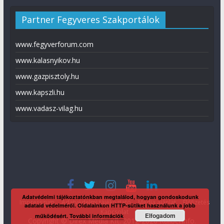
Partner Fegyveres Szakportálok
www.fegyverforum.com
www.kalasnyikov.hu
www.gazpisztoly.hu
www.kapszli.hu
www.vadasz-vilag.hu
Adatvédelmi tájékoztatónkban megtalálod, hogyan gondoskodunk
Impresszum
Adatvédelmi tájékoztató
Média ajánlat
Előfizetés
adataid védelméről. Oldalainkon HTTP-sütiket használunk a jobb
Kapcsolat
Elfogadom
működésért.
További információk
Copyright © Direx Média Kft. 2012-2026
KaliberInfo
.