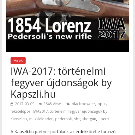
Hírek
IWA-2017: történelmi
fegyver újdonságok by
Kapszli.hu
,
,
2017-03-09
3648 Views
black powder
bpcr
,
feketelőpor
IWA2017: történelmi fegyver újdonságok by
,
,
,
,
,
Kapszlihu
muzzleloader
pedersoli
sbr
shotgun
uberti
A Kapszli.hu partner portálunk az érdekkörébe tartozó