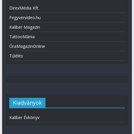
DirexMédia Kft.
Fegyvervideo.hu
Kaliber Magazin
TattooMánia
ÓraMagazinOnline
Túlélés
Kiadványok
Kaliber Évkönyv