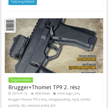
Tudj meg többet!
Fegyvervideók
Brugger+Thomet TP9 2. rész
,
,
2015-01-12
3690 Views
9 mm luger
b+t
,
,
,
Brugger+Thomet TP9 2 rész
minigéppisztoly
mp9
öntöltő
,
,
,
pisztoly
sbr
semiauto pistol
tp9