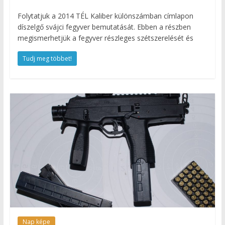
Folytatjuk a 2014 TÉL Kaliber különszámban címlapon
díszelgő svájci fegyver bemutatását. Ebben a részben
megismerhetjük a fegyver részleges szétszerelését és
Tudj meg többet!
Nap képe