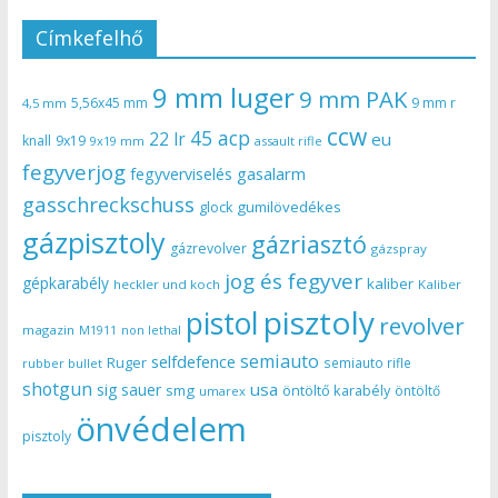
Címkefelhő
9 mm luger
9 mm PAK
5,56x45 mm
9 mm r
4,5 mm
ccw
45 acp
22 lr
eu
knall
9x19
9x19 mm
assault rifle
fegyverjog
gasalarm
fegyverviselés
gasschreckschuss
gumilövedékes
glock
gázpisztoly
gázriasztó
gázrevolver
gázspray
jog és fegyver
gépkarabély
kaliber
heckler und koch
Kaliber
pisztoly
pistol
revolver
magazin
non lethal
M1911
semiauto
selfdefence
Ruger
semiauto rifle
rubber bullet
shotgun
usa
sig sauer
smg
öntöltő karabély
öntöltő
umarex
önvédelem
pisztoly