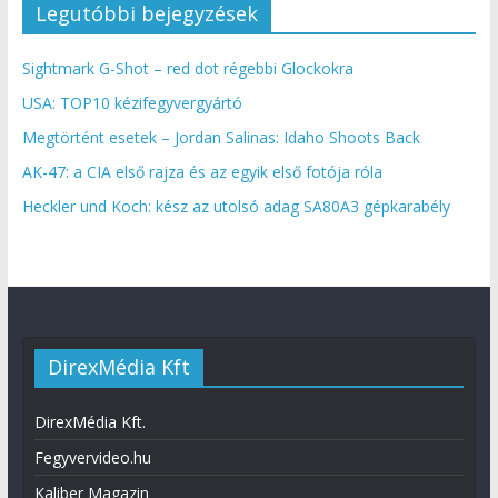
Legutóbbi bejegyzések
Sightmark G-Shot – red dot régebbi Glockokra
USA: TOP10 kézifegyvergyártó
Megtörtént esetek – Jordan Salinas: Idaho Shoots Back
AK-47: a CIA első rajza és az egyik első fotója róla
Heckler und Koch: kész az utolsó adag SA80A3 gépkarabély
DirexMédia Kft
DirexMédia Kft.
Fegyvervideo.hu
Kaliber Magazin