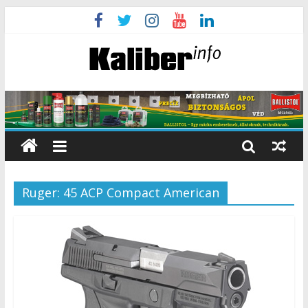
Ruger: 45 ACP Compact American