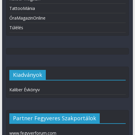
TattooMánia
ÓraMagazinOnline
Túlélés
Kiadványok
Kaliber Évkönyv
Partner Fegyveres Szakportálok
www.fegyverforum.com