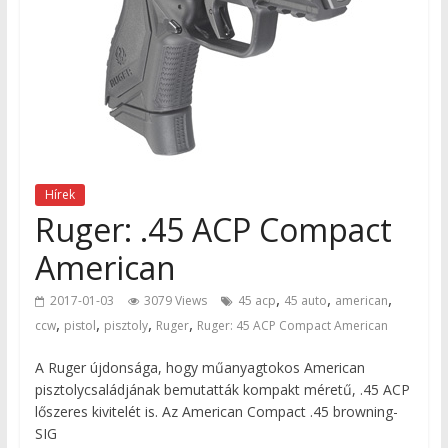
Hírek
Ruger: .45 ACP Compact
American
,
,
,
2017-01-03
3079 Views
45 acp
45 auto
american
,
,
,
,
ccw
pistol
pisztoly
Ruger
Ruger: 45 ACP Compact American
A Ruger újdonsága, hogy műanyagtokos American
pisztolycsaládjának bemutatták kompakt méretű, .45 ACP
lőszeres kivitelét is. Az American Compact .45 browning-
SIG