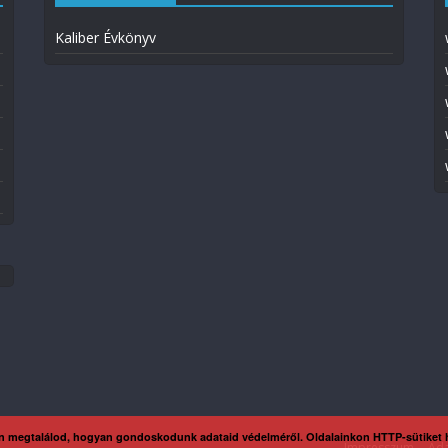
Kaliber Évkönyv
n megtalálod, hogyan gondoskodunk adataid védelméről. Oldalainkon HTTP-sütiket
Impresszum
Ada