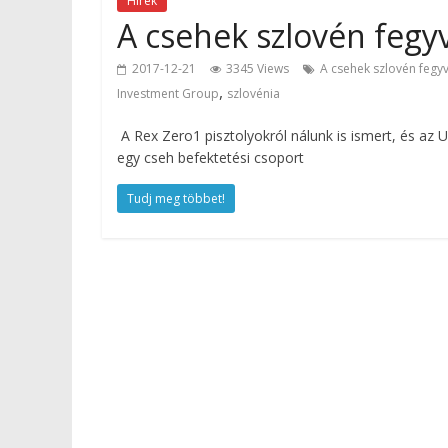
Hírek
A csehek szlovén fegy
2017-12-21
3345 Views
A csehek szlovén fegyv
,
Investment Group
szlovénia
A Rex Zero1 pisztolyokról nálunk is ismert, és az 
egy cseh befektetési csoport
Tudj meg többet!