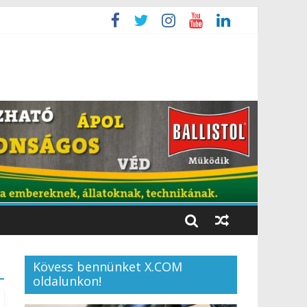
Kövess bennünket X.COM
oldalunkon!