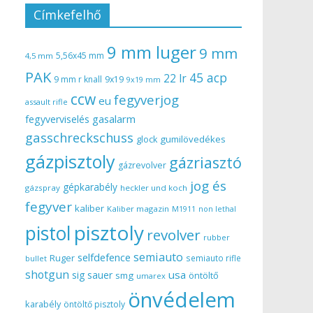
Címkefelhő
9 mm luger
9 mm
5,56x45 mm
4,5 mm
PAK
45 acp
22 lr
9 mm r knall
9x19
9x19 mm
ccw
fegyverjog
eu
assault rifle
gasalarm
fegyverviselés
gasschreckschuss
gumilövedékes
glock
gázpisztoly
gázriasztó
gázrevolver
jog és
gépkarabély
gázspray
heckler und koch
fegyver
kaliber
Kaliber magazin
non lethal
M1911
pisztoly
pistol
revolver
rubber
semiauto
selfdefence
Ruger
semiauto rifle
bullet
shotgun
usa
sig sauer
smg
öntöltő
umarex
önvédelem
karabély
öntöltő pisztoly