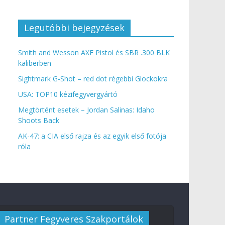
Legutóbbi bejegyzések
Smith and Wesson AXE Pistol és SBR .300 BLK
kaliberben
Sightmark G-Shot – red dot régebbi Glockokra
USA: TOP10 kézifegyvergyártó
Megtörtént esetek – Jordan Salinas: Idaho
Shoots Back
AK-47: a CIA első rajza és az egyik első fotója
róla
Partner Fegyveres Szakportálok