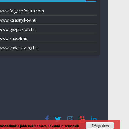
www.fegyverforum.com
www.kalasnyikov.hu
www.gazpisztoly.hu
www.kapszli.hu
www.vadasz-vilag.hu
Elfogadom
 használunk a jobb működésért.
További információk
tvédelmi tájékoztató
Média ajánlat
Előfizetés
Kapcsolat