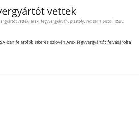
vergyártót vettek
,
,
,
,
,
,
ergyártót vettek
arex
fegyvergyár
fn
pisztoly
rex zeri1 pistol
RSBC
USA-ban felettébb sikeres szlovén Arex fegyvergyártót felvásárolta