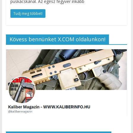
puskácskánál. Az egész fegyver inkább
Tudj meg többet!
Kövess bennünket X.COM oldalunkon!