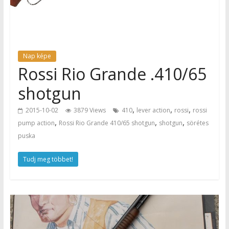
Nap képe
Rossi Rio Grande .410/65
shotgun
,
,
,
2015-10-02
3879 Views
410
lever action
rossi
rossi
,
,
,
pump action
Rossi Rio Grande 410/65 shotgun
shotgun
sörétes
puska
Tudj meg többet!