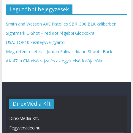
Legutóbbi bejegyzések
Smith and Wesson AXE Pistol és SBR .300 BLK kaliberben
Sightmark G-Shot – red dot régebbi Glockokra
USA: TOP10 kézifegyvergyártó
Megtörtént esetek – Jordan Salinas: Idaho Shoots Back
AK-47: a CIA első rajza és az egyik első fotója róla
DirexMédia Kft
DirexMédia Kft.
Fegyvervideo.hu