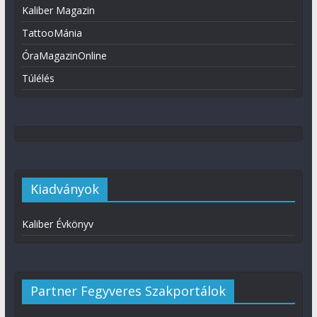
Kaliber Magazin
TattooMánia
ÓraMagazinOnline
Túlélés
Kiadványok
Kaliber Évkönyv
Partner Fegyveres Szakportálok