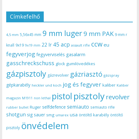
Címkefelhő
9 mm luger
9 mm PAK
5,56x45 mm
9 mm r
4,5 mm
ccw
45 acp
22 lr
eu
knall
9x19
9x19 mm
assault rifle
fegyverjog
gasalarm
fegyverviselés
gasschreckschuss
gumilövedékes
glock
gázpisztoly
gázriasztó
gázrevolver
gázspray
jog és fegyver
gépkarabély
kaliber
heckler und koch
Kaliber
pisztoly
pistol
revolver
magazin
non lethal
M1911
semiauto
selfdefence
Ruger
semiauto rifle
rubber bullet
shotgun
usa
sig sauer
smg
öntöltő karabély
öntöltő
umarex
önvédelem
pisztoly