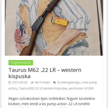
Fegyvervideók
Taurus M62 .22 LR – western
kispuska
,
2013-09-02
4615 Views
browningdesign
rossi pump
,
,
action
Taurus M62 22 LR western kispuska
winchester m1890
Régen szórakoztam ilyen önfeledten fegyver tesztelése
közben, mint ennél a kis pump-action .22 LR ismétlő