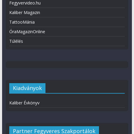
Fegyvervideo.hu
Kaliber Magazin
TattooMánia
ÓraMagazinOnline
Túlélés
Kiadványok
Kaliber Évkönyv
Partner Fegyveres Szakportálok