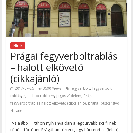
Hírek
Prágai fegyverboltrablás
– halott elkövető
(cikkajánló)
,
2017-07-26
3690 Views
fegyverbolt
fegyverbolti
,
,
,
rablás
gun shop robbery
jogos védelem
Prágai
,
,
,
fegyverboltrablás halott elkövető (cikkajánló)
praha
puskarstvo
zbrane
Az alábbi – itthon nyilvánvalóan a legdurvább sci-fi-nek
tűnő – történet Prágában történt, egy büntetett előéletű,