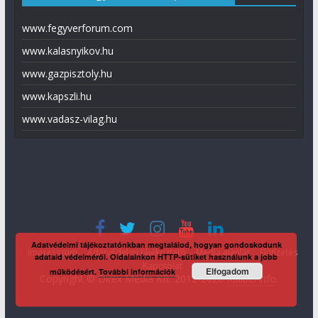
www.fegyverforum.com
www.kalasnyikov.hu
www.gazpisztoly.hu
www.kapszli.hu
www.vadasz-vilag.hu
Adatvédelmi tájékoztatónkban megtalálod, hogyan gondoskodunk
Impresszum
Adatvédelmi tájékoztató
Média ajánlat
Előfizetés
adataid védelméről. Oldalainkon HTTP-sütiket használunk a jobb
Kapcsolat
Elfogadom
működésért.
További információk
Copyright © Direx Média Kft. 2012-2026
KaliberInfo
.