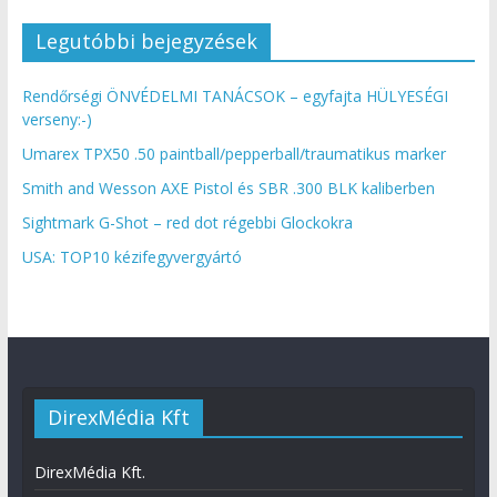
Legutóbbi bejegyzések
Rendőrségi ÖNVÉDELMI TANÁCSOK – egyfajta HÜLYESÉGI
verseny:-)
Umarex TPX50 .50 paintball/pepperball/traumatikus marker
Smith and Wesson AXE Pistol és SBR .300 BLK kaliberben
Sightmark G-Shot – red dot régebbi Glockokra
USA: TOP10 kézifegyvergyártó
DirexMédia Kft
DirexMédia Kft.