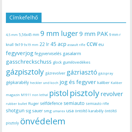
Címkefelhő
9 mm luger
9 mm PAK
5,56x45 mm
9 mm r
4,5 mm
ccw
45 acp
22 lr
eu
knall
9x19
9x19 mm
assault rifle
fegyverjog
gasalarm
fegyverviselés
gasschreckschuss
gumilövedékes
glock
gázpisztoly
gázriasztó
gázrevolver
gázspray
jog és fegyver
gépkarabély
kaliber
heckler und koch
Kaliber
pisztoly
pistol
revolver
magazin
non lethal
M1911
semiauto
selfdefence
Ruger
semiauto rifle
rubber bullet
shotgun
usa
sig sauer
smg
öntöltő karabély
öntöltő
umarex
önvédelem
pisztoly