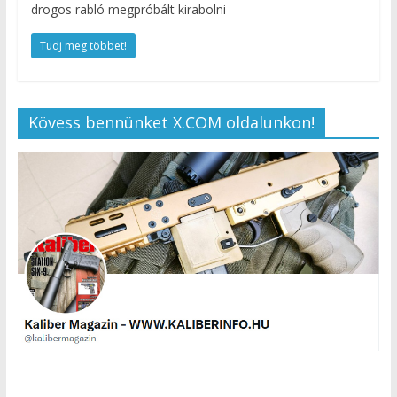
drogos rabló megpróbált kirabolni
Tudj meg többet!
Kövess bennünket X.COM oldalunkon!