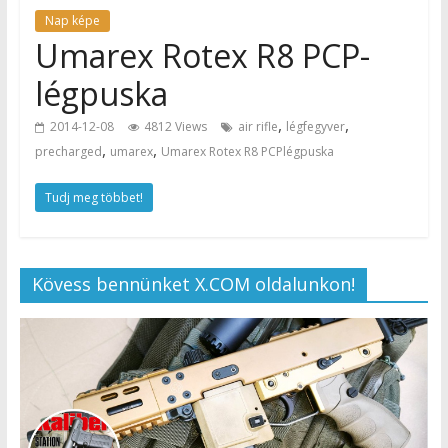
Nap képe
Umarex Rotex R8 PCP-
légpuska
,
,
2014-12-08
4812 Views
air rifle
légfegyver
,
,
precharged
umarex
Umarex Rotex R8 PCPlégpuska
Tudj meg többet!
Kövess bennünket X.COM oldalunkon!