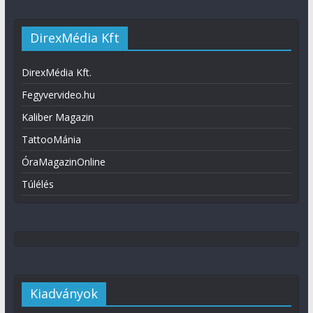
DirexMédia Kft
DirexMédia Kft.
Fegyvervideo.hu
Kaliber Magazin
TattooMánia
ÓraMagazinOnline
Túlélés
Kiadványok