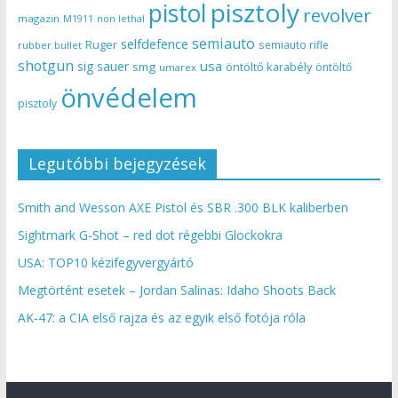
pisztoly
pistol
revolver
magazin
non lethal
M1911
semiauto
selfdefence
Ruger
semiauto rifle
rubber bullet
shotgun
usa
sig sauer
smg
öntöltő karabély
öntöltő
umarex
önvédelem
pisztoly
Legutóbbi bejegyzések
Smith and Wesson AXE Pistol és SBR .300 BLK kaliberben
Sightmark G-Shot – red dot régebbi Glockokra
USA: TOP10 kézifegyvergyártó
Megtörtént esetek – Jordan Salinas: Idaho Shoots Back
AK-47: a CIA első rajza és az egyik első fotója róla