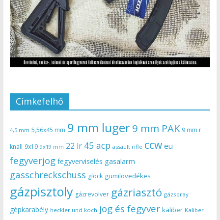
Címkefelhő
9 mm luger
9 mm PAK
5,56x45 mm
9 mm r
4,5 mm
ccw
45 acp
22 lr
eu
knall
9x19
9x19 mm
assault rifle
fegyverjog
gasalarm
fegyverviselés
gasschreckschuss
gumilövedékes
glock
gázpisztoly
gázriasztó
gázrevolver
gázspray
jog és fegyver
gépkarabély
kaliber
heckler und koch
Kaliber