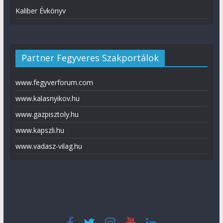
Kaliber Évkönyv
Partner Fegyveres Szakportálok
www.fegyverforum.com
www.kalasnyikov.hu
www.gazpisztoly.hu
www.kapszli.hu
www.vadasz-vilag.hu