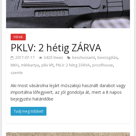
Hírek
PKLV: 2 hétig ZÁRVA
,
,
2017-07-17
3420 Views
beschussamt
bevizsgálás
,
,
,
,
,
MKH
mkhkartya
pklv kft
PKLV: 2 hétig ZÁRVA
proofhouse
szemle
Aki most vásárolna lejárt műszakijú használt darabot vagy
importálna lőfegyvert, az jól gondolja át, mert a 8 napos
bejegyzési határidőbe
Tudj meg többet!