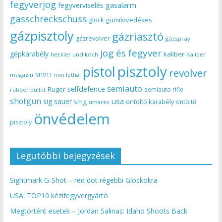
fegyverjog
gasalarm
fegyverviselés
gasschreckschuss
gumilövedékes
glock
gázpisztoly
gázriasztó
gázrevolver
gázspray
jog és fegyver
gépkarabély
kaliber
heckler und koch
Kaliber
pisztoly
pistol
revolver
magazin
non lethal
M1911
semiauto
selfdefence
Ruger
semiauto rifle
rubber bullet
shotgun
usa
sig sauer
smg
öntöltő karabély
öntöltő
umarex
önvédelem
pisztoly
Legutóbbi bejegyzések
Sightmark G-Shot – red dot régebbi Glockokra
USA: TOP10 kézifegyvergyártó
Megtörtént esetek – Jordan Salinas: Idaho Shoots Back