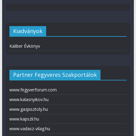
Kiadványok
Kaliber Évkönyv
Partner Fegyveres Szakportálok
www.fegyverforum.com
www.kalasnyikov.hu
www.gazpisztoly.hu
www.kapszli.hu
www.vadasz-vilag.hu