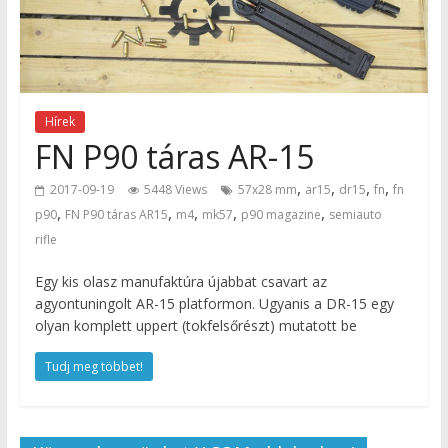
Hírek
FN P90 táras AR-15
,
,
,
,
2017-09-19
5448 Views
57x28 mm
ar15
dr15
fn
fn
,
,
,
,
,
p90
FN P90 táras AR15
m4
mk57
p90 magazine
semiauto
rifle
Egy kis olasz manufaktúra újabbat csavart az
agyontuningolt AR-15 platformon. Ugyanis a DR-15 egy
olyan komplett uppert (tokfelsőrészt) mutatott be
Tudj meg többet!