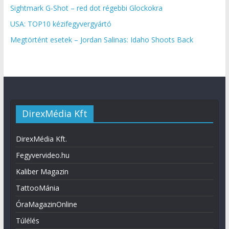
Sightmark G-Shot – red dot régebbi Glockokra
USA: TOP10 kézifegyvergyártó
Megtörtént esetek – Jordan Salinas: Idaho Shoots Back
DirexMédia Kft
DirexMédia Kft.
Fegyvervideo.hu
Kaliber Magazin
TattooMánia
ÓraMagazinOnline
Túlélés