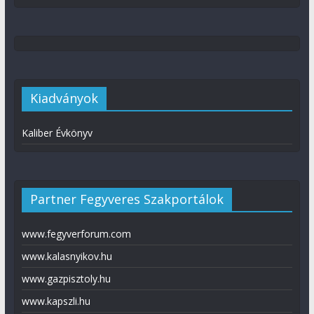
Kiadványok
Kaliber Évkönyv
Partner Fegyveres Szakportálok
www.fegyverforum.com
www.kalasnyikov.hu
www.gazpisztoly.hu
www.kapszli.hu