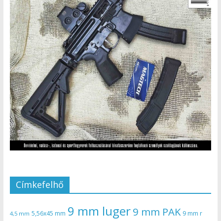
Címkefelhő
9 mm luger
9 mm PAK
5,56x45 mm
9 mm r
4,5 mm