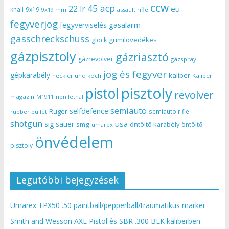
ccw
45 acp
22 lr
eu
knall
9x19
9x19 mm
assault rifle
fegyverjog
gasalarm
fegyverviselés
gasschreckschuss
gumilövedékes
glock
gázpisztoly
gázriasztó
gázrevolver
gázspray
jog és fegyver
gépkarabély
kaliber
heckler und koch
Kaliber
pisztoly
pistol
revolver
magazin
non lethal
M1911
semiauto
selfdefence
Ruger
semiauto rifle
rubber bullet
shotgun
usa
sig sauer
smg
öntöltő karabély
öntöltő
umarex
önvédelem
pisztoly
Legutóbbi bejegyzések
Umarex TPX50 .50 paintball/pepperball/traumatikus marker
Smith and Wesson AXE Pistol és SBR .300 BLK kaliberben