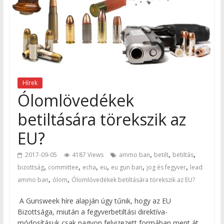
Hírek
Ólomlövedékek
betiltására törekszik az
EU?
,
,
,
2017-09-05
4187 Views
ammo ban
betilt
betiltás
,
,
,
,
,
,
bizottság
committee
echa
eu
eu gun ban
jog és fegyver
lead
,
,
ammo ban
ólom
Ólomlövedékek betiltására törekszik az EU?
A Gunsweek híre alapján úgy tűnik, hogy az EU
Bizottsága, miután a fegyverbetiltási direktíva-
módosításuk csak nagyon felvizezett formában ment át,