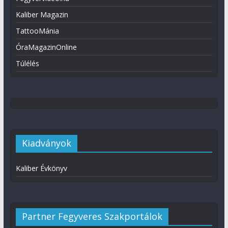
Kaliber Magazin
TattooMánia
ÓraMagazinOnline
Túlélés
Kiadványok
Kaliber Évkönyv
Partner Fegyveres Szakportálok