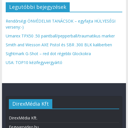
Legutóbbi bejegyzések
Rendőrségi ÖNVÉDELMI TANÁCSOK – egyfajta HÜLYESÉGI
verseny:-)
Umarex TPX50 .50 paintball/pepperball/traumatikus marker
Smith and Wesson AXE Pistol és SBR .300 BLK kaliberben
Sightmark G-Shot – red dot régebbi Glockokra
USA: TOP10 kézifegyvergyártó
DirexMédia Kft
DirexMédia Kft.
Fegyvervideo.hu