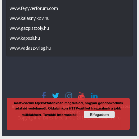
www.fegyverforum.com
www.kalasnyikov.hu
www.gazpisztoly.hu
www.kapszli.hu
www.vadasz-vilag.hu
Adatvédelmi tájékoztatónkban megtalálod, hogyan gondoskodunk
Impresszum
Adatvédelmi tájékoztató
Média ajánlat
Előfizetés
adataid védelméről. Oldalainkon HTTP-sütiket használunk a jobb
Kapcsolat
Elfogadom
működésért.
További információk
Copyright © Direx Média Kft. 2012-2026
KaliberInfo
.