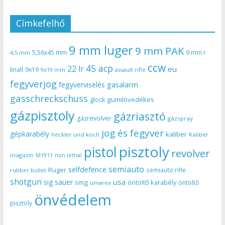
Címkefelhő
9 mm luger
9 mm PAK
5,56x45 mm
9 mm r
4,5 mm
ccw
45 acp
22 lr
eu
knall
9x19
9x19 mm
assault rifle
fegyverjog
gasalarm
fegyverviselés
gasschreckschuss
gumilövedékes
glock
gázpisztoly
gázriasztó
gázrevolver
gázspray
jog és fegyver
gépkarabély
kaliber
heckler und koch
Kaliber
pisztoly
pistol
revolver
magazin
non lethal
M1911
semiauto
selfdefence
Ruger
semiauto rifle
rubber bullet
shotgun
usa
sig sauer
smg
öntöltő karabély
öntöltő
umarex
önvédelem
pisztoly