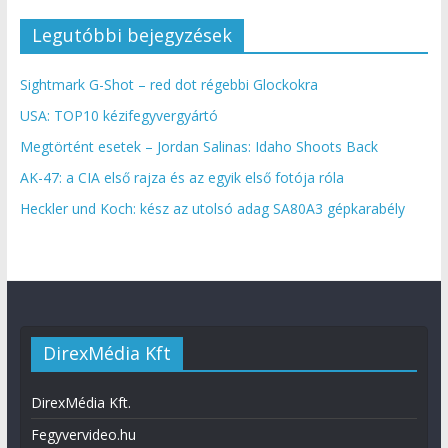
Legutóbbi bejegyzések
Sightmark G-Shot – red dot régebbi Glockokra
USA: TOP10 kézifegyvergyártó
Megtörtént esetek – Jordan Salinas: Idaho Shoots Back
AK-47: a CIA első rajza és az egyik első fotója róla
Heckler und Koch: kész az utolsó adag SA80A3 gépkarabély
DirexMédia Kft
DirexMédia Kft.
Fegyvervideo.hu