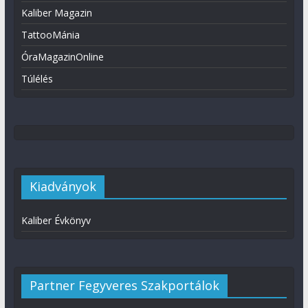
Kaliber Magazin
TattooMánia
ÓraMagazinOnline
Túlélés
Kiadványok
Kaliber Évkönyv
Partner Fegyveres Szakportálok