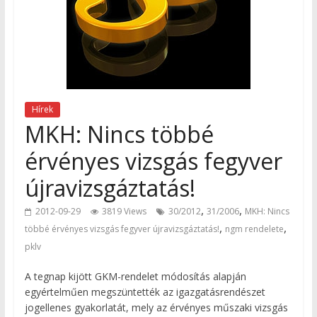
Hírek
MKH: Nincs többé
érvényes vizsgás fegyver
újravizsgáztatás!
,
,
2012-09-29
3819 Views
30/2012
31/2006
MKH: Nincs
,
,
többé érvényes vizsgás fegyver újravizsgáztatás!
ngm rendelete
pklv
A tegnap kijött GKM-rendelet módosítás alapján
egyértelműen megszüntették az igazgatásrendészet
jogellenes gyakorlatát, mely az érvényes műszaki vizsgás