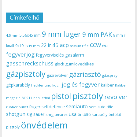
Címkefelhő
9 mm luger
9 mm PAK
5,56x45 mm
9 mm r
4,5 mm
ccw
45 acp
22 lr
eu
knall
9x19
9x19 mm
assault rifle
fegyverjog
gasalarm
fegyverviselés
gasschreckschuss
gumilövedékes
glock
gázpisztoly
gázriasztó
gázrevolver
gázspray
jog és fegyver
gépkarabély
kaliber
heckler und koch
Kaliber
pisztoly
pistol
revolver
magazin
non lethal
M1911
semiauto
selfdefence
Ruger
semiauto rifle
rubber bullet
shotgun
usa
sig sauer
smg
öntöltő karabély
öntöltő
umarex
önvédelem
pisztoly