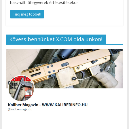
használt lőfegyverek értékesítésekor
Tudj meg többet!
Kövess bennünket X.COM oldalunkon!