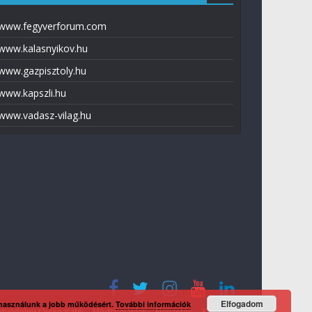
www.fegyverforum.com
www.kalasnyikov.hu
www.gazpisztoly.hu
www.kapszli.hu
www.vadasz-vilag.hu
Elfogadom
 használunk a jobb működésért.
További információk
tvédelmi tájékoztató
Média ajánlat
Előfizetés
Kapcsolat