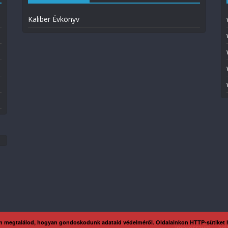
Kaliber Évkönyv
n megtalálod, hogyan gondoskodunk adataid védelméről. Oldalainkon HTTP-sütiket
Impresszum
Ada