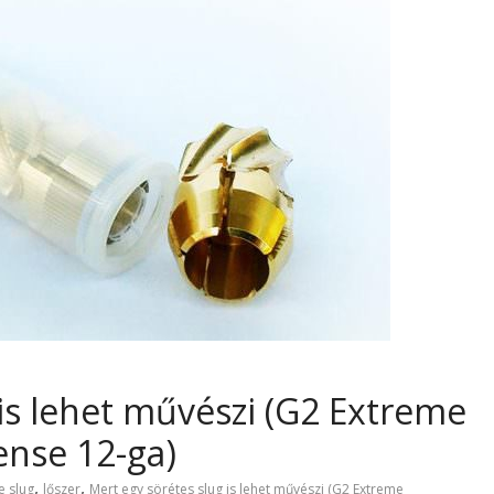
 is lehet művészi (G2 Extreme
ense 12-ga)
,
,
e slug
lőszer
Mert egy sörétes slug is lehet művészi (G2 Extreme