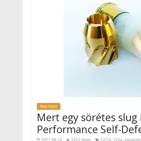
Nap képe
Mert egy sörétes slug
Performance Self-Def
,
,
2017-08-14
5253 Views
12/70
12ga
expansiv