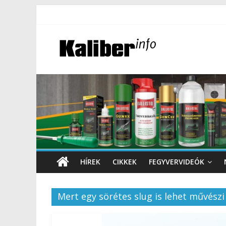
HÍREK
CIKKEK
FEGYVERVIDEÓK
Mert egy sörétes slug is lehet művész