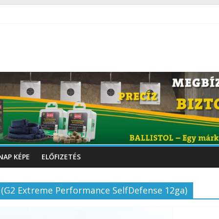
NAP KÉPE
ELŐFIZETÉS
i (G2 Extreme Performance SelfDefense 12ga)