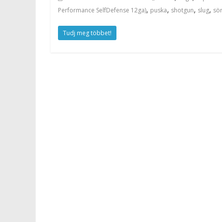
,
,
,
,
Performance SelfDefense 12ga)
puska
shotgun
slug
sö
Tudj meg többet!