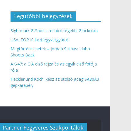
Legutóbbi bejegyzések
Sightmark G-Shot – red dot régebbi Glockokra
USA: TOP10 kézifegyvergyártó
Megtörtént esetek – Jordan Salinas: Idaho
Shoots Back
AK-47: a CIA első rajza és az egyik első fotója
róla
Heckler und Koch: kész az utolsó adag SA80A3
gépkarabély
Partner Fegyveres Szakportálok