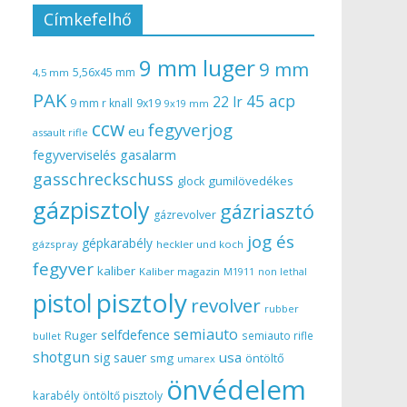
Címkefelhő
9 mm luger
9 mm
5,56x45 mm
4,5 mm
PAK
45 acp
22 lr
9 mm r knall
9x19
9x19 mm
ccw
fegyverjog
eu
assault rifle
gasalarm
fegyverviselés
gasschreckschuss
gumilövedékes
glock
gázpisztoly
gázriasztó
gázrevolver
jog és
gépkarabély
gázspray
heckler und koch
fegyver
kaliber
Kaliber magazin
non lethal
M1911
pisztoly
pistol
revolver
rubber
semiauto
selfdefence
Ruger
semiauto rifle
bullet
shotgun
usa
sig sauer
smg
öntöltő
umarex
önvédelem
karabély
öntöltő pisztoly