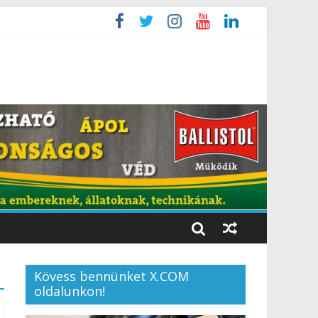
Kövess bennünket X.COM
oldalunkon!