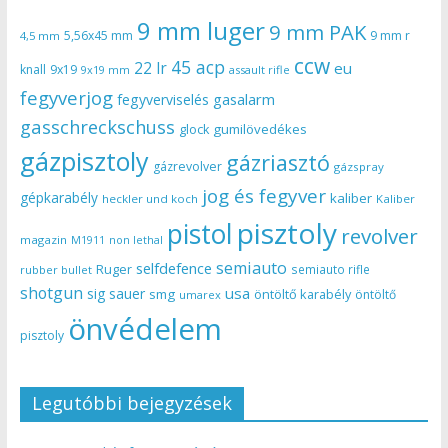
9 mm luger
9 mm PAK
5,56x45 mm
9 mm r
4,5 mm
ccw
45 acp
22 lr
eu
knall
9x19
9x19 mm
assault rifle
fegyverjog
gasalarm
fegyverviselés
gasschreckschuss
gumilövedékes
glock
gázpisztoly
gázriasztó
gázrevolver
gázspray
jog és fegyver
gépkarabély
kaliber
heckler und koch
Kaliber
pisztoly
pistol
revolver
magazin
non lethal
M1911
semiauto
selfdefence
Ruger
semiauto rifle
rubber bullet
shotgun
usa
sig sauer
smg
öntöltő karabély
öntöltő
umarex
önvédelem
pisztoly
Legutóbbi bejegyzések