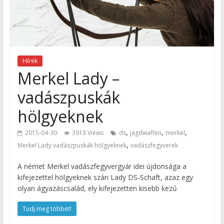
Hírek
Merkel Lady –
vadászpuskák
hölgyeknek
,
,
,
2015-04-30
3913 Views
ds
jagdwaffen
merkel
,
Merkel Lady vadászpuskák hölgyeknek
vadászfegyverek
A német Merkel vadászfegyvergyár idei újdonsága a
kifejezettel hölgyeknek szán Lady DS-Schaft, azaz egy
olyan ágyazáscsalád, ely kifejezetten kisebb kezű
Tudj meg többet!