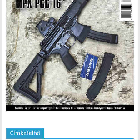
Címkefelhő