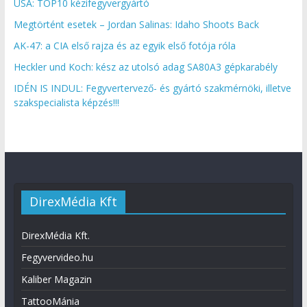
USA: TOP10 kézifegyvergyártó
Megtörtént esetek – Jordan Salinas: Idaho Shoots Back
AK-47: a CIA első rajza és az egyik első fotója róla
Heckler und Koch: kész az utolsó adag SA80A3 gépkarabély
IDÉN IS INDUL: Fegyvertervező- és gyártó szakmérnöki, illetve
szakspecialista képzés!!!
DirexMédia Kft
DirexMédia Kft.
Fegyvervideo.hu
Kaliber Magazin
TattooMánia