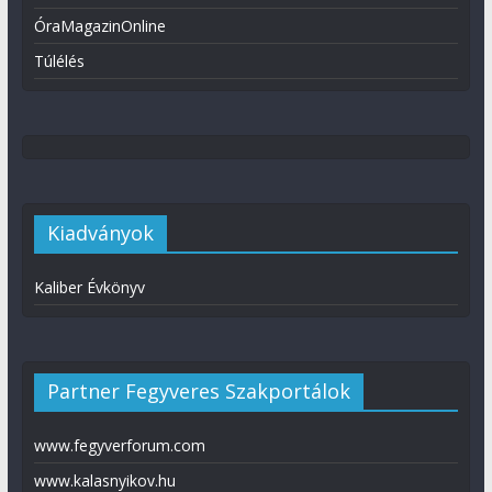
ÓraMagazinOnline
Túlélés
Kiadványok
Kaliber Évkönyv
Partner Fegyveres Szakportálok
www.fegyverforum.com
www.kalasnyikov.hu