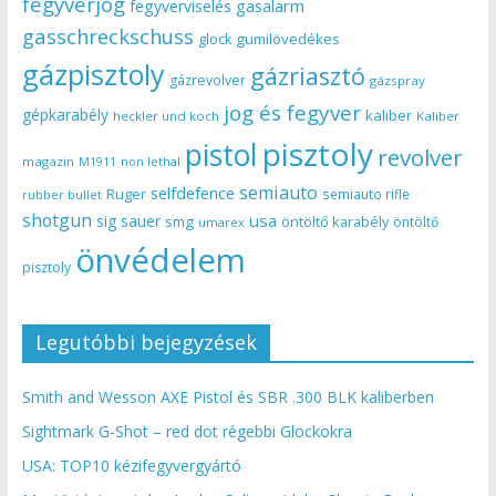
fegyverjog
gasalarm
fegyverviselés
gasschreckschuss
gumilövedékes
glock
gázpisztoly
gázriasztó
gázrevolver
gázspray
jog és fegyver
gépkarabély
kaliber
heckler und koch
Kaliber
pisztoly
pistol
revolver
magazin
non lethal
M1911
semiauto
selfdefence
Ruger
semiauto rifle
rubber bullet
shotgun
usa
sig sauer
smg
öntöltő karabély
öntöltő
umarex
önvédelem
pisztoly
Legutóbbi bejegyzések
Smith and Wesson AXE Pistol és SBR .300 BLK kaliberben
Sightmark G-Shot – red dot régebbi Glockokra
USA: TOP10 kézifegyvergyártó