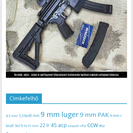
Címkefelhő
9 mm luger
9 mm PAK
5,56x45 mm
9 mm r
4,5 mm
ccw
45 acp
22 lr
eu
knall
9x19
9x19 mm
assault rifle