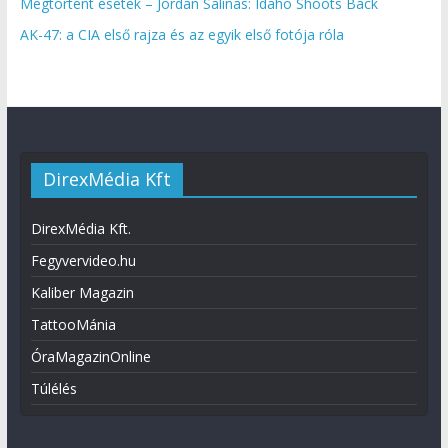
Megtörtént esetek – Jordan Salinas: Idaho Shoots Back
AK-47: a CIA első rajza és az egyik első fotója róla
DirexMédia Kft
DirexMédia Kft.
Fegyvervideo.hu
Kaliber Magazin
TattooMánia
ÓraMagazinOnline
Túlélés