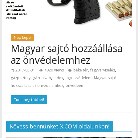
Nap képe
Magyar sajtó hozzáállása
az önvédelemhez
,
,
2017-03-31
4020 Views
béke tér
fegyverviselés
,
,
,
,
gázpisztoly
gázriasztó
index
jogos védelem
Magyar sajtó
,
hozzáállása az önvédelemhez
önvédeem
Tudj meg többet!
Kövess bennünket X.COM oldalunkon!