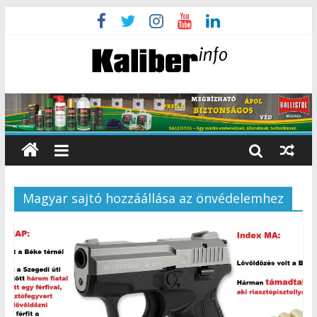
Magyar sajtó hozzáállása az önvédelemhez