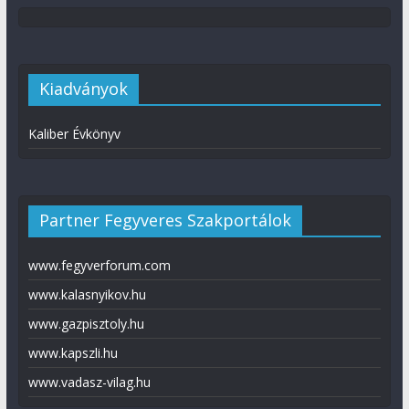
Kiadványok
Kaliber Évkönyv
Partner Fegyveres Szakportálok
www.fegyverforum.com
www.kalasnyikov.hu
www.gazpisztoly.hu
www.kapszli.hu
www.vadasz-vilag.hu