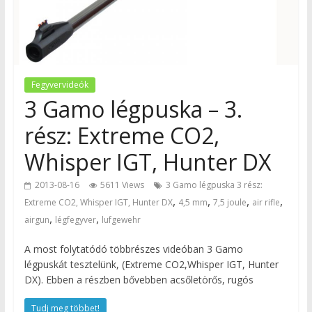
Fegyvervideók
3 Gamo légpuska – 3.
rész: Extreme CO2,
Whisper IGT, Hunter DX
2013-08-16
5611 Views
3 Gamo légpuska 3 rész:
,
,
,
,
Extreme CO2, Whisper IGT, Hunter DX
4,5 mm
7,5 joule
air rifle
,
,
airgun
légfegyver
lufgewehr
A most folytatódó többrészes videóban 3 Gamo
légpuskát tesztelünk, (Extreme CO2,Whisper IGT, Hunter
DX). Ebben a részben bővebben acsőletörős, rugós
Tudj meg többet!