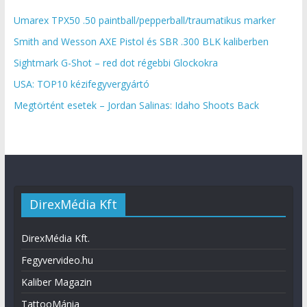
Umarex TPX50 .50 paintball/pepperball/traumatikus marker
Smith and Wesson AXE Pistol és SBR .300 BLK kaliberben
Sightmark G-Shot – red dot régebbi Glockokra
USA: TOP10 kézifegyvergyártó
Megtörtént esetek – Jordan Salinas: Idaho Shoots Back
DirexMédia Kft
DirexMédia Kft.
Fegyvervideo.hu
Kaliber Magazin
TattooMánia