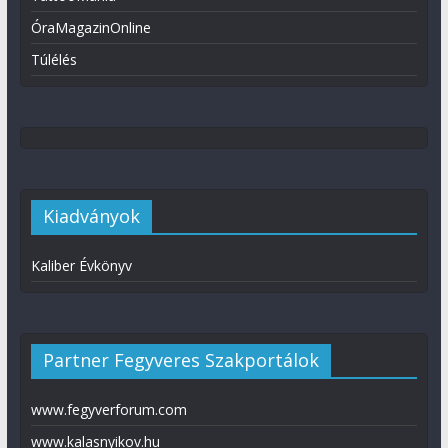
ÓraMagazinOnline
Túlélés
Kiadványok
Kaliber Évkönyv
Partner Fegyveres Szakportálok
www.fegyverforum.com
www.kalasnyikov.hu