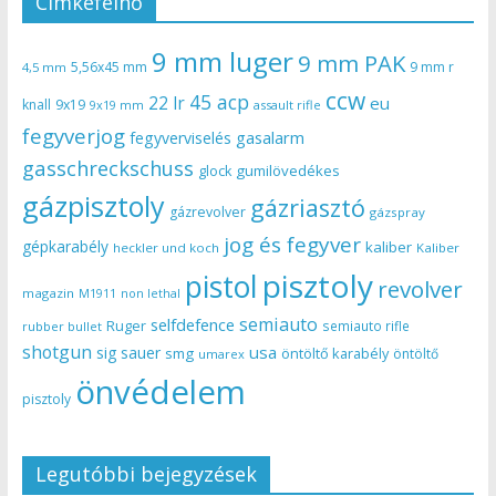
Címkefelhő
9 mm luger
9 mm PAK
5,56x45 mm
9 mm r
4,5 mm
ccw
45 acp
22 lr
eu
knall
9x19
9x19 mm
assault rifle
fegyverjog
gasalarm
fegyverviselés
gasschreckschuss
gumilövedékes
glock
gázpisztoly
gázriasztó
gázrevolver
gázspray
jog és fegyver
gépkarabély
kaliber
heckler und koch
Kaliber
pisztoly
pistol
revolver
magazin
non lethal
M1911
semiauto
selfdefence
Ruger
semiauto rifle
rubber bullet
shotgun
usa
sig sauer
smg
öntöltő karabély
öntöltő
umarex
önvédelem
pisztoly
Legutóbbi bejegyzések