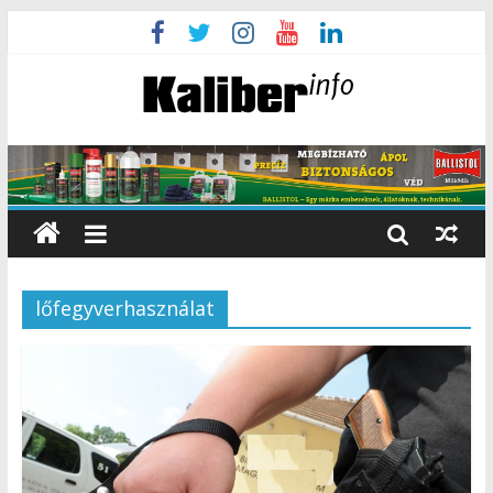
lőfegyverhasználat