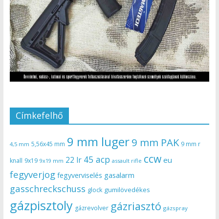
Címkefelhő
9 mm luger
9 mm PAK
5,56x45 mm
9 mm r
4,5 mm
ccw
45 acp
22 lr
eu
knall
9x19
9x19 mm
assault rifle
fegyverjog
gasalarm
fegyverviselés
gasschreckschuss
gumilövedékes
glock
gázpisztoly
gázriasztó
gázrevolver
gázspray