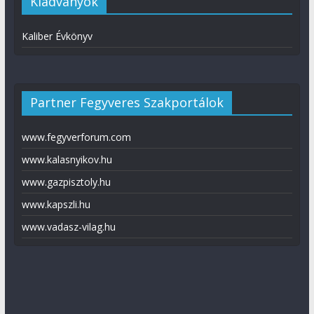
Kiadványok
Kaliber Évkönyv
Partner Fegyveres Szakportálok
www.fegyverforum.com
www.kalasnyikov.hu
www.gazpisztoly.hu
www.kapszli.hu
www.vadasz-vilag.hu