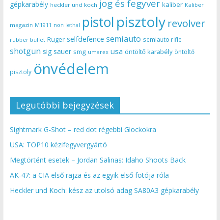
jog és fegyver
gépkarabély
kaliber
heckler und koch
Kaliber
pisztoly
pistol
revolver
magazin
non lethal
M1911
semiauto
selfdefence
Ruger
semiauto rifle
rubber bullet
shotgun
usa
sig sauer
smg
öntöltő karabély
öntöltő
umarex
önvédelem
pisztoly
Legutóbbi bejegyzések
Sightmark G-Shot – red dot régebbi Glockokra
USA: TOP10 kézifegyvergyártó
Megtörtént esetek – Jordan Salinas: Idaho Shoots Back
AK-47: a CIA első rajza és az egyik első fotója róla
Heckler und Koch: kész az utolsó adag SA80A3 gépkarabély