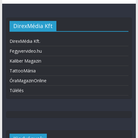
DirexMédia Kft
DirexMédia Kft.
Fegyvervideo.hu
Kaliber Magazin
TattooMánia
ÓraMagazinOnline
Túlélés