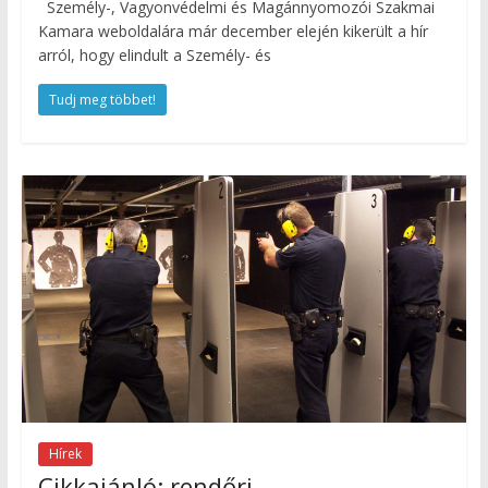
Személy-, Vagyonvédelmi és Magánnyomozói Szakmai
Kamara weboldalára már december elején kikerült a hír
arról, hogy elindult a Személy- és
Tudj meg többet!
Hírek
Cikkajánló: rendőri