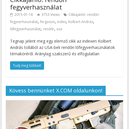
fegyverhasználat
2015-01-18
3753 Views
Cikkajánló: rendőri
,
,
,
,
fegyverhasználat
ferguson
index
Kolbert András
,
,
lőfegyverhasználat
rendőr
usa
Tegnap jelent meg egy elemző cikk az indexen Kolbert
András tollából az USA-beli rendőri lőfegyverhasználatok
témaköréről. Aránylag szakszerű és elfogulatlan
Tudj meg többet!
Kövess bennünket X.COM oldalunkon!