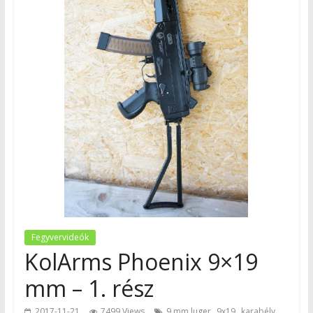
Fegyvervideók
KolArms Phoenix 9×19
mm – 1. rész
,
,
,
2017-11-21
7499 Views
9 mm luger
9x19
karabély