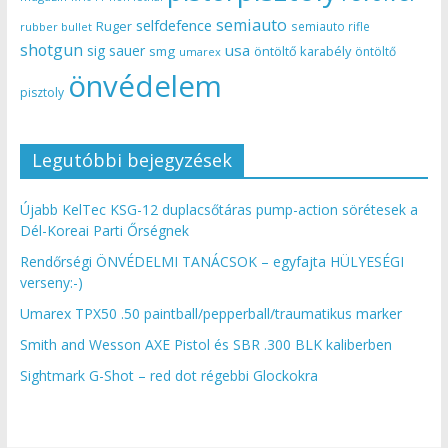
semiauto
selfdefence
Ruger
semiauto rifle
rubber bullet
shotgun
usa
sig sauer
smg
öntöltő karabély
öntöltő
umarex
önvédelem
pisztoly
Legutóbbi bejegyzések
Újabb KelTec KSG-12 duplacsőtáras pump-action sörétesek a
Dél-Koreai Parti Őrségnek
Rendőrségi ÖNVÉDELMI TANÁCSOK – egyfajta HÜLYESÉGI
verseny:-)
Umarex TPX50 .50 paintball/pepperball/traumatikus marker
Smith and Wesson AXE Pistol és SBR .300 BLK kaliberben
Sightmark G-Shot – red dot régebbi Glockokra