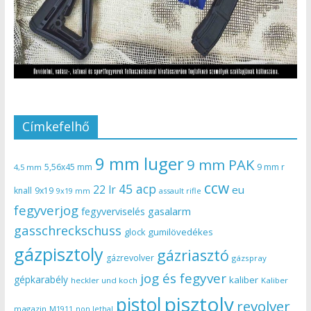
Címkefelhő
9 mm luger
9 mm PAK
5,56x45 mm
9 mm r
4,5 mm
ccw
45 acp
22 lr
eu
knall
9x19
9x19 mm
assault rifle
fegyverjog
gasalarm
fegyverviselés
gasschreckschuss
gumilövedékes
glock
gázpisztoly
gázriasztó
gázrevolver
gázspray
jog és fegyver
gépkarabély
kaliber
heckler und koch
Kaliber
pisztoly
pistol
revolver
magazin
non lethal
M1911