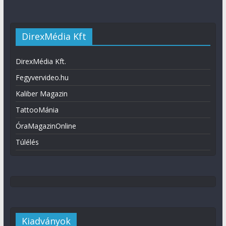
DirexMédia Kft
DirexMédia Kft.
Fegyvervideo.hu
Kaliber Magazin
TattooMánia
ÓraMagazinOnline
Túlélés
Kiadványok