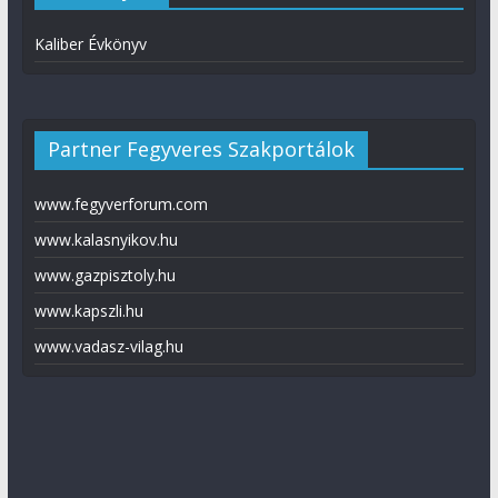
Kaliber Évkönyv
Partner Fegyveres Szakportálok
www.fegyverforum.com
www.kalasnyikov.hu
www.gazpisztoly.hu
www.kapszli.hu
www.vadasz-vilag.hu