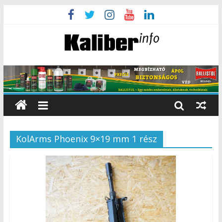
KolArms Phoenix 9×19 mm 1 rész