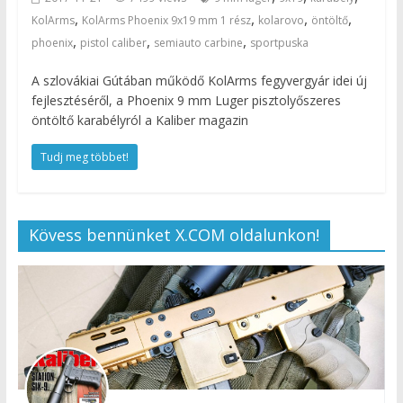
,
,
,
,
KolArms
KolArms Phoenix 9x19 mm 1 rész
kolarovo
öntöltő
,
,
,
phoenix
pistol caliber
semiauto carbine
sportpuska
A szlovákiai Gútában működő KolArms fegyvergyár idei új
fejlesztéséről, a Phoenix 9 mm Luger pisztolyőszeres
öntöltő karabélyról a Kaliber magazin
Tudj meg többet!
Kövess bennünket X.COM oldalunkon!