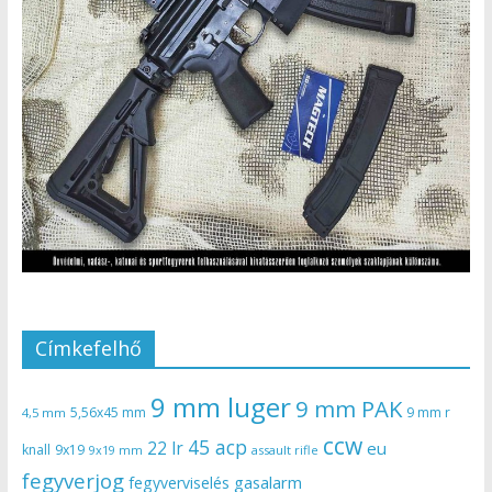
Címkefelhő
9 mm luger
9 mm PAK
5,56x45 mm
9 mm r
4,5 mm
ccw
45 acp
22 lr
eu
knall
9x19
9x19 mm
assault rifle
fegyverjog
gasalarm
fegyverviselés