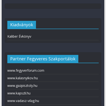
Kiadványok
Kaliber Évkönyv
Partner Fegyveres Szakportálok
www.fegyverforum.com
www.kalasnyikov.hu
www.gazpisztoly.hu
www.kapszli.hu
www.vadasz-vilag.hu