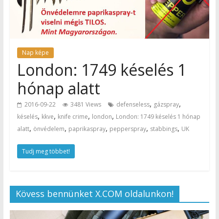
Nap képe
London: 1749 késelés 1
hónap alatt
,
,
2016-09-22
3481 Views
defenseless
gázspray
,
,
,
,
késelés
kkve
knife crime
london
London: 1749 késelés 1 hónap
,
,
,
,
,
alatt
önvédelem
paprikaspray
pepperspray
stabbings
UK
Tudj meg többet!
Kövess bennünket X.COM oldalunkon!