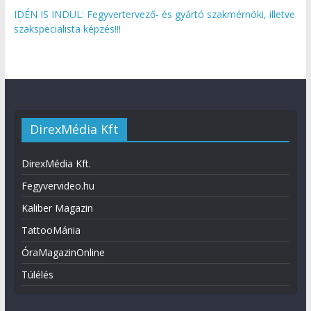
IDÉN IS INDUL: Fegyvertervező- és gyártó szakmérnöki, illetve
szakspecialista képzés!!!
DirexMédia Kft
DirexMédia Kft.
Fegyvervideo.hu
Kaliber Magazin
TattooMánia
ÓraMagazinOnline
Túlélés