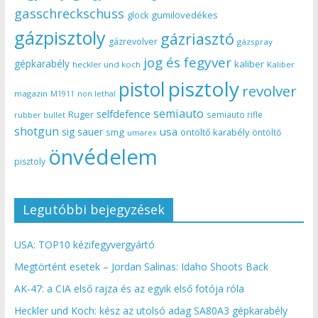
gasschreckschuss
gumilövedékes
glock
gázpisztoly
gázriasztó
gázrevolver
gázspray
jog és fegyver
gépkarabély
kaliber
heckler und koch
Kaliber
pisztoly
pistol
revolver
magazin
non lethal
M1911
semiauto
selfdefence
Ruger
semiauto rifle
rubber bullet
shotgun
usa
sig sauer
smg
öntöltő karabély
öntöltő
umarex
önvédelem
pisztoly
Legutóbbi bejegyzések
USA: TOP10 kézifegyvergyártó
Megtörtént esetek – Jordan Salinas: Idaho Shoots Back
AK-47: a CIA első rajza és az egyik első fotója róla
Heckler und Koch: kész az utolsó adag SA80A3 gépkarabély