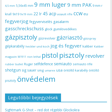
9 mm luger
9 mm PAK
5,56x45 mm
9 mm r
4,5 mm
ccw
45 acp
22 lr
eu
knall
9x19
9x19 mm
assault rifle
fegyverjog
gasalarm
fegyverviselés
gasschreckschuss
gumilövedékes
glock
gázpisztoly
gázriasztó
gázrevolver
gázspray
jog és fegyver
gépkarabély
kaliber
heckler und koch
Kaliber
pisztoly
pistol
revolver
magazin
non lethal
M1911
semiauto
selfdefence
Ruger
semiauto rifle
rubber bullet
shotgun
usa
sig sauer
smg
öntöltő karabély
öntöltő
umarex
önvédelem
pisztoly
Legutóbbi bejegyzések
Sightmark G-Shot – red dot régebbi Glockokra