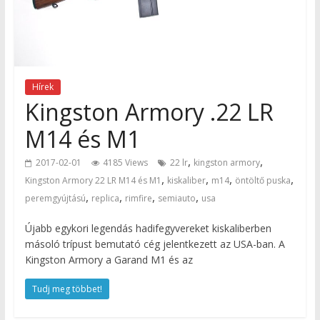
Hírek
Kingston Armory .22 LR
M14 és M1
,
,
2017-02-01
4185 Views
22 lr
kingston armory
,
,
,
,
Kingston Armory 22 LR M14 és M1
kiskaliber
m14
öntöltő puska
,
,
,
,
peremgyújtású
replica
rimfire
semiauto
usa
Újabb egykori legendás hadifegyvereket kiskaliberben
másoló trípust bemutató cég jelentkezett az USA-ban. A
Kingston Armory a Garand M1 és az
Tudj meg többet!