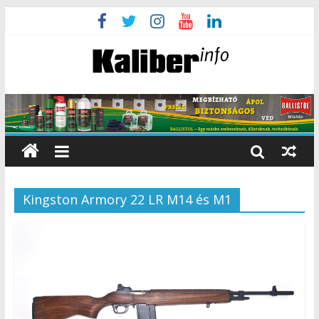
Kingston Armory 22 LR M14 és M1