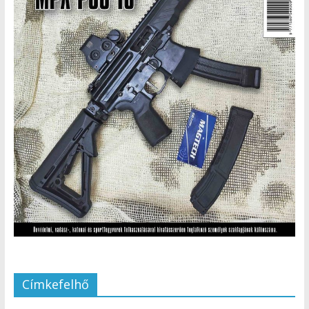
Címkefelhő