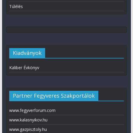
Túlélés
Kiadványok
Kaliber Évkönyv
Partner Fegyveres Szakportálok
www.fegyverforum.com
www.kalasnyikov.hu
www.gazpisztoly.hu