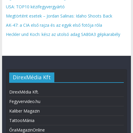
USA: TOP10 kézifegyvergyártó
Megtörtént esetek – Jordan Salinas: Idaho Shoots Back
AK-47: a CIA első rajza és az egyik első fotója róla
Heckler und Koch: kész az utolsó adag SA80A3 gépkarabély
DirexMédia Kft
DirexMédia Kft.
Fegyvervideo.hu
Kaliber Magazin
TattooMánia
ÓraMagazinOnline