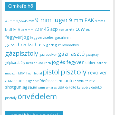
Címkefelhő
9 mm luger
9 mm PAK
5,56x45 mm
9 mm r
4,5 mm
ccw
45 acp
22 lr
eu
knall
9x19
9x19 mm
assault rifle
fegyverjog
gasalarm
fegyverviselés
gasschreckschuss
gumilövedékes
glock
gázpisztoly
gázriasztó
gázrevolver
gázspray
jog és fegyver
gépkarabély
kaliber
heckler und koch
Kaliber
pisztoly
pistol
revolver
magazin
non lethal
M1911
semiauto
selfdefence
Ruger
semiauto rifle
rubber bullet
shotgun
usa
sig sauer
smg
öntöltő karabély
öntöltő
umarex
önvédelem
pisztoly