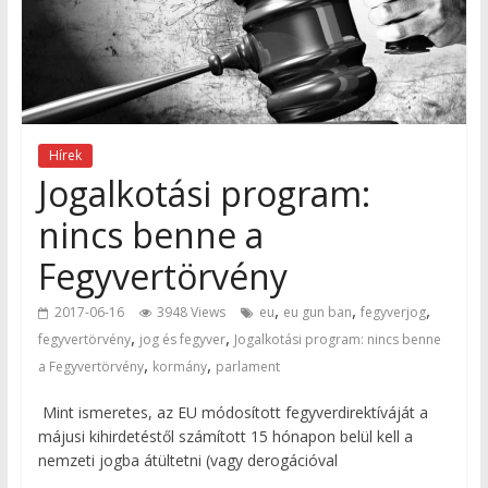
Hírek
Jogalkotási program:
nincs benne a
Fegyvertörvény
,
,
,
2017-06-16
3948 Views
eu
eu gun ban
fegyverjog
,
,
fegyvertörvény
jog és fegyver
Jogalkotási program: nincs benne
,
,
a Fegyvertörvény
kormány
parlament
Mint ismeretes, az EU módosított fegyverdirektíváját a
májusi kihirdetéstől számított 15 hónapon belül kell a
nemzeti jogba átültetni (vagy derogációval