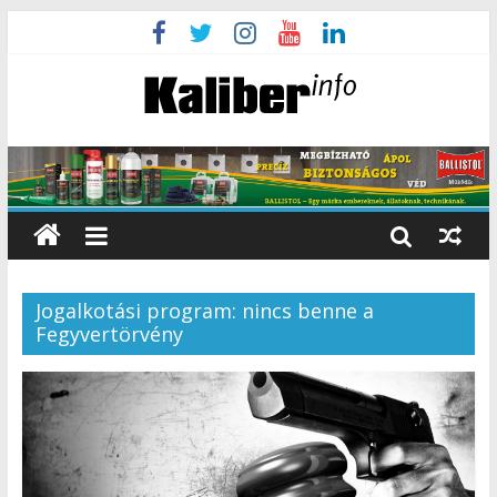
Jogalkotási program: nincs benne a
Fegyvertörvény