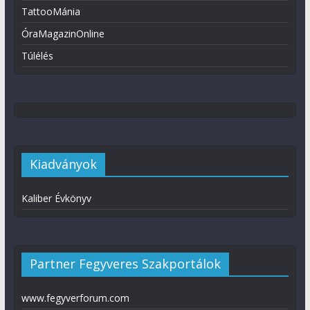
TattooMánia
ÓraMagazinOnline
Túlélés
Kiadványok
Kaliber Évkönyv
Partner Fegyveres Szakportálok
www.fegyverforum.com