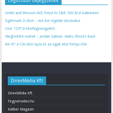
Legutóbbi bejegyzések
Smith and Wesson AXE Pistol és SBR .300 BLK kaliberben
Sightmark G-Shot – red dot régebbi Glockokra
USA: TOP10 kézifegyvergyártó
Megtörtént esetek – Jordan Salinas: Idaho Shoots Back
AK-47: a CIA első rajza és az egyik első fotója róla
DirexMédia Kft
DirexMédia Kft.
Fegyvervideo.hu
Kaliber Magazin