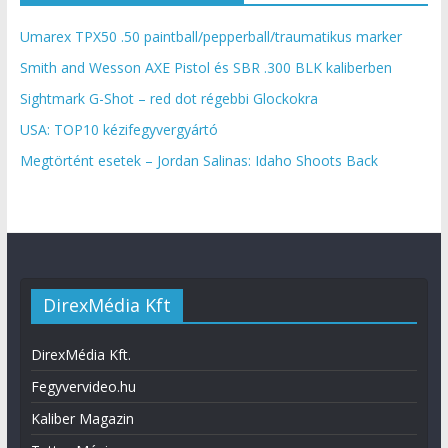
Umarex TPX50 .50 paintball/pepperball/traumatikus marker
Smith and Wesson AXE Pistol és SBR .300 BLK kaliberben
Sightmark G-Shot – red dot régebbi Glockokra
USA: TOP10 kézifegyvergyártó
Megtörtént esetek – Jordan Salinas: Idaho Shoots Back
DirexMédia Kft
DirexMédia Kft.
Fegyvervideo.hu
Kaliber Magazin