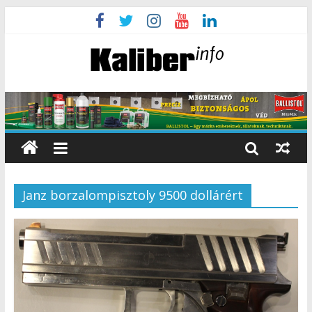
Janz borzalompisztoly 9500 dollárért