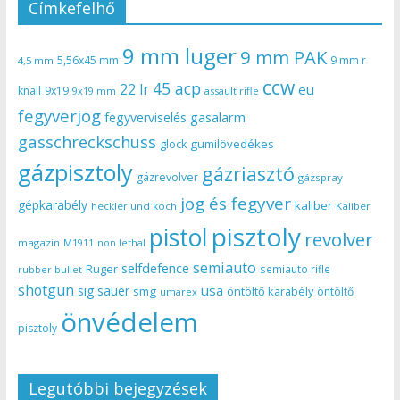
Címkefelhő
9 mm luger
9 mm PAK
5,56x45 mm
9 mm r
4,5 mm
ccw
45 acp
22 lr
eu
knall
9x19
9x19 mm
assault rifle
fegyverjog
gasalarm
fegyverviselés
gasschreckschuss
gumilövedékes
glock
gázpisztoly
gázriasztó
gázrevolver
gázspray
jog és fegyver
gépkarabély
kaliber
heckler und koch
Kaliber
pisztoly
pistol
revolver
magazin
non lethal
M1911
semiauto
selfdefence
Ruger
semiauto rifle
rubber bullet
shotgun
usa
sig sauer
smg
öntöltő karabély
öntöltő
umarex
önvédelem
pisztoly
Legutóbbi bejegyzések