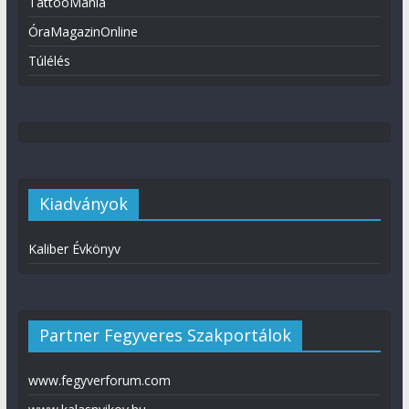
TattooMánia
ÓraMagazinOnline
Túlélés
Kiadványok
Kaliber Évkönyv
Partner Fegyveres Szakportálok
www.fegyverforum.com