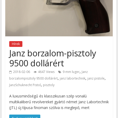
Hírek
Janz borzalom-pisztoly
9500 dollárért
,
2018-02-06
4647 Views
9 mm luger
Janz
,
,
,
borzalompisztoly 9500 dollárért
janz labortechnik
janz pistole
,
JanzSchuknecht Pistol
pisztoly
A luxusminőségű és klasszikusan szép vonalú
multikaliberű revolvereket gyártó német Janz Labortechnik
(JTL) új típusa finoman szólva is meglepő, mert