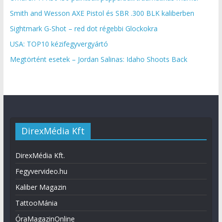
Smith and Wesson AXE Pistol és SBR .300 BLK kaliberben
Sightmark G-Shot – red dot régebbi Glockokra
USA: TOP10 kézifegyvergyártó
Megtörtént esetek – Jordan Salinas: Idaho Shoots Back
DirexMédia Kft
DirexMédia Kft.
Fegyvervideo.hu
Kaliber Magazin
TattooMánia
ÓraMagazinOnline