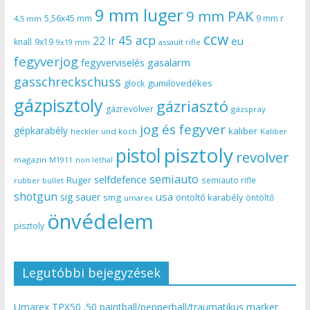
9 mm luger
9 mm PAK
5,56x45 mm
9 mm r
4,5 mm
ccw
45 acp
22 lr
eu
knall
9x19
9x19 mm
assault rifle
fegyverjog
gasalarm
fegyverviselés
gasschreckschuss
gumilövedékes
glock
gázpisztoly
gázriasztó
gázrevolver
gázspray
jog és fegyver
gépkarabély
kaliber
heckler und koch
Kaliber
pisztoly
pistol
revolver
magazin
non lethal
M1911
semiauto
selfdefence
Ruger
semiauto rifle
rubber bullet
shotgun
usa
sig sauer
smg
öntöltő karabély
öntöltő
umarex
önvédelem
pisztoly
Legutóbbi bejegyzések
Umarex TPX50 .50 paintball/pepperball/traumatikus marker