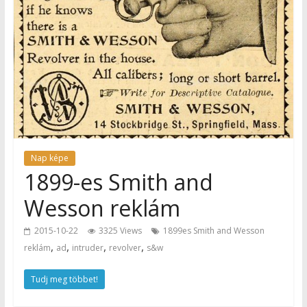
Nap képe
1899-es Smith and
Wesson reklám
2015-10-22
3325 Views
1899es Smith and Wesson
,
,
,
,
reklám
ad
intruder
revolver
s&w
Tudj meg többet!