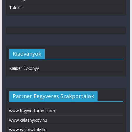
Túlélés
Kiadványok
Kaliber Évkönyv
Partner Fegyveres Szakportálok
www.fegyverforum.com
www.kalasnyikov.hu
www.gazpisztoly.hu