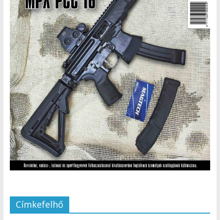
Címkefelhő