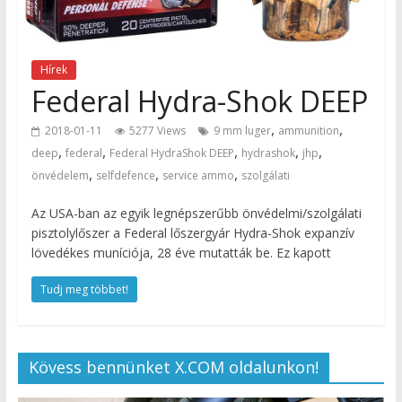
Hírek
Federal Hydra-Shok DEEP
,
,
2018-01-11
5277 Views
9 mm luger
ammunition
,
,
,
,
,
deep
federal
Federal HydraShok DEEP
hydrashok
jhp
,
,
,
önvédelem
selfdefence
service ammo
szolgálati
Az USA-ban az egyik legnépszerűbb önvédelmi/szolgálati
pisztolylőszer a Federal lőszergyár Hydra-Shok expanzív
lövedékes muníciója, 28 éve mutatták be. Ez kapott
Tudj meg többet!
Kövess bennünket X.COM oldalunkon!