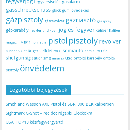
fegyverjog
gasalarm
fegyverviselés
gasschreckschuss
gumilövedékes
glock
gázpisztoly
gázriasztó
gázrevolver
gázspray
jog és fegyver
gépkarabély
kaliber
heckler und koch
Kaliber
pisztoly
pistol
revolver
magazin
non lethal
M1911
semiauto
selfdefence
Ruger
semiauto rifle
rubber bullet
shotgun
usa
sig sauer
smg
öntöltő karabély
öntöltő
umarex
önvédelem
pisztoly
Legutóbbi bejegyzések
Smith and Wesson AXE Pistol és SBR .300 BLK kaliberben
Sightmark G-Shot – red dot régebbi Glockokra
USA: TOP10 kézifegyvergyártó