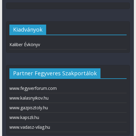
Kiadványok
Kaliber Évkönyv
Partner Fegyveres Szakportálok
www.fegyverforum.com
www.kalasnyikov.hu
www.gazpisztoly.hu
www.kapszli.hu
www.vadasz-vilag.hu