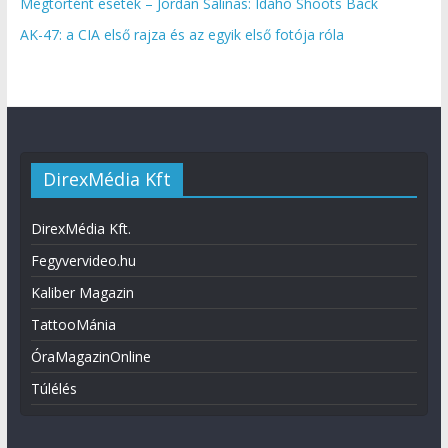
Megtörtént esetek – Jordan Salinas: Idaho Shoots Back
AK-47: a CIA első rajza és az egyik első fotója róla
DirexMédia Kft
DirexMédia Kft.
Fegyvervideo.hu
Kaliber Magazin
TattooMánia
ÓraMagazinOnline
Túlélés