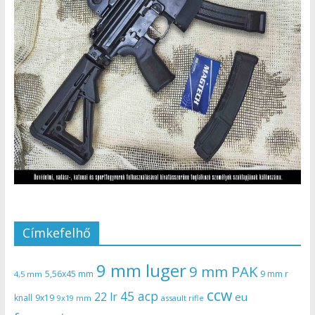
Címkefelhő
9 mm luger
9 mm PAK
5,56x45 mm
9 mm r
4,5 mm
ccw
45 acp
22 lr
eu
knall
9x19
9x19 mm
assault rifle