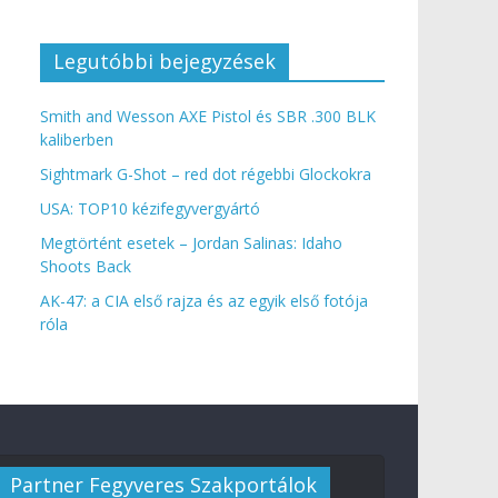
Legutóbbi bejegyzések
Smith and Wesson AXE Pistol és SBR .300 BLK
kaliberben
Sightmark G-Shot – red dot régebbi Glockokra
USA: TOP10 kézifegyvergyártó
Megtörtént esetek – Jordan Salinas: Idaho
Shoots Back
AK-47: a CIA első rajza és az egyik első fotója
róla
Partner Fegyveres Szakportálok