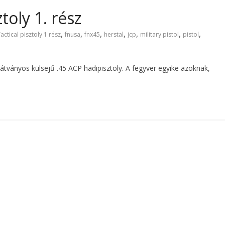
toly 1. rész
,
,
,
,
,
,
,
ctical pisztoly 1 rész
fnusa
fnx45
herstal
jcp
military pistol
pistol
 látványos külsejű .45 ACP hadipisztoly. A fegyver egyike azoknak,