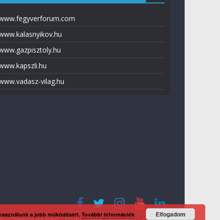
www.fegyverforum.com
www.kalasnyikov.hu
www.gazpisztoly.hu
www.kapszli.hu
www.vadasz-vilag.hu
Elfogadom
 használunk a jobb működésért.
További információk
tvédelmi tájékoztató
Média ajánlat
Előfizetés
Kapcsolat