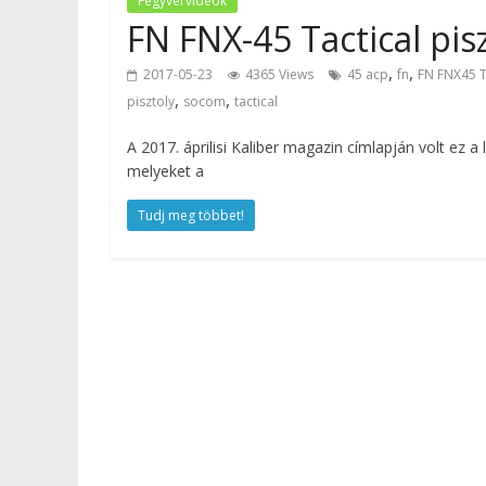
Fegyvervideók
FN FNX-45 Tactical pisz
,
,
2017-05-23
4365 Views
45 acp
fn
FN FNX45 Ta
,
,
pisztoly
socom
tactical
A 2017. áprilisi Kaliber magazin címlapján volt ez a
melyeket a
Tudj meg többet!