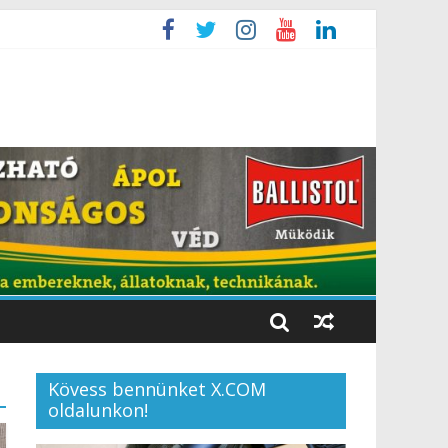
Kövess bennünket X.COM
oldalunkon!