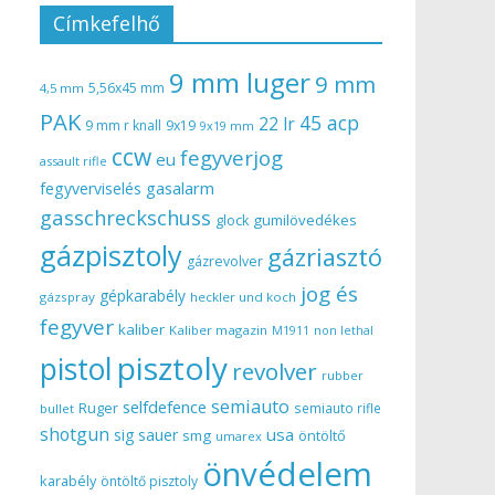
Címkefelhő
9 mm luger
9 mm
5,56x45 mm
4,5 mm
PAK
45 acp
22 lr
9 mm r knall
9x19
9x19 mm
ccw
fegyverjog
eu
assault rifle
gasalarm
fegyverviselés
gasschreckschuss
gumilövedékes
glock
gázpisztoly
gázriasztó
gázrevolver
jog és
gépkarabély
gázspray
heckler und koch
fegyver
kaliber
Kaliber magazin
non lethal
M1911
pisztoly
pistol
revolver
rubber
semiauto
selfdefence
Ruger
semiauto rifle
bullet
shotgun
usa
sig sauer
smg
öntöltő
umarex
önvédelem
karabély
öntöltő pisztoly