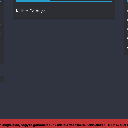
Kaliber Évkönyv
n megtalálod, hogyan gondoskodunk adataid védelméről. Oldalainkon HTTP-sütiket
Impresszum
Ada