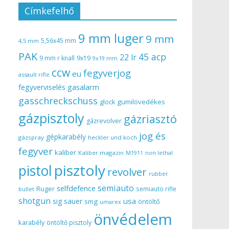
Címkefelhő
9 mm luger
9 mm
5,56x45 mm
4,5 mm
PAK
45 acp
22 lr
9 mm r knall
9x19
9x19 mm
ccw
fegyverjog
eu
assault rifle
gasalarm
fegyverviselés
gasschreckschuss
gumilövedékes
glock
gázpisztoly
gázriasztó
gázrevolver
jog és
gépkarabély
gázspray
heckler und koch
fegyver
kaliber
Kaliber magazin
non lethal
M1911
pisztoly
pistol
revolver
rubber
semiauto
selfdefence
Ruger
semiauto rifle
bullet
shotgun
usa
sig sauer
smg
öntöltő
umarex
önvédelem
karabély
öntöltő pisztoly