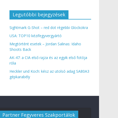
Legutóbbi bejegyzések
Sightmark G-Shot – red dot régebbi Glockokra
USA: TOP10 kézifegyvergyártó
Megtörtént esetek – Jordan Salinas: Idaho
Shoots Back
AK-47: a CIA első rajza és az egyik első fotója
róla
Heckler und Koch: kész az utolsó adag SA80A3
gépkarabély
Partner Fegyveres Szakportálok