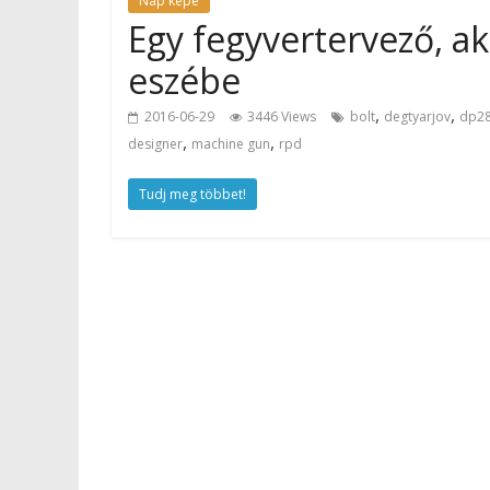
Nap képe
Egy fegyvertervező, ak
eszébe
,
,
2016-06-29
3446 Views
bolt
degtyarjov
dp2
,
,
designer
machine gun
rpd
Tudj meg többet!