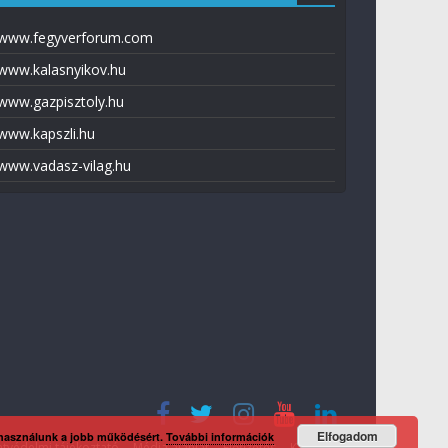
www.fegyverforum.com
www.kalasnyikov.hu
www.gazpisztoly.hu
www.kapszli.hu
www.vadasz-vilag.hu
Elfogadom
 használunk a jobb működésért.
További információk
tvédelmi tájékoztató
Média ajánlat
Előfizetés
Kapcsolat