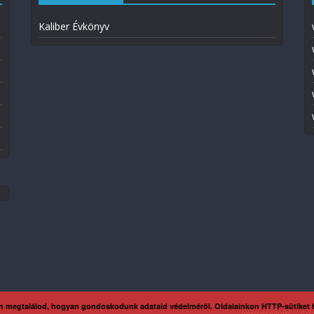
Kaliber Évkönyv
n megtalálod, hogyan gondoskodunk adataid védelméről. Oldalainkon HTTP-sütiket
Impresszum
Ada