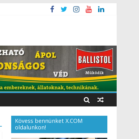
Kövess bennünket X.COM
oldalunkon!