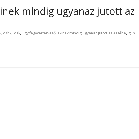
inek mindig ugyanaz jutott az
,
,
,
,
8
dshk
dsk
Egy fegyvertervező, akinek mindig ugyanaz jutott az eszébe
gun