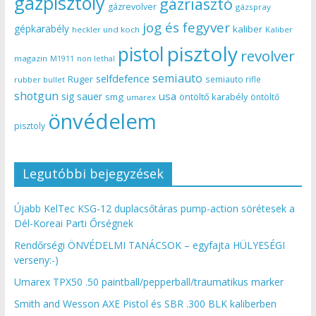
gázpisztoly
gázriasztó
gázrevolver
gázspray
jog és fegyver
gépkarabély
kaliber
heckler und koch
Kaliber
pisztoly
pistol
revolver
magazin
non lethal
M1911
semiauto
selfdefence
Ruger
semiauto rifle
rubber bullet
shotgun
usa
sig sauer
smg
öntöltő karabély
öntöltő
umarex
önvédelem
pisztoly
Legutóbbi bejegyzések
Újabb KelTec KSG-12 duplacsőtáras pump-action sörétesek a
Dél-Koreai Parti Őrségnek
Rendőrségi ÖNVÉDELMI TANÁCSOK – egyfajta HÜLYESÉGI
verseny:-)
Umarex TPX50 .50 paintball/pepperball/traumatikus marker
Smith and Wesson AXE Pistol és SBR .300 BLK kaliberben