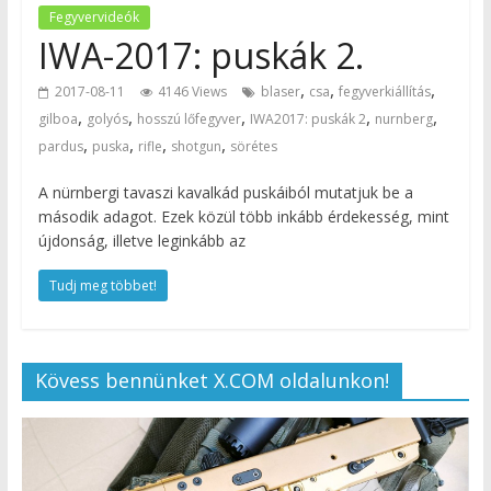
Fegyvervideók
IWA-2017: puskák 2.
,
,
,
2017-08-11
4146 Views
blaser
csa
fegyverkiállítás
,
,
,
,
,
gilboa
golyós
hosszú lőfegyver
IWA2017: puskák 2
nurnberg
,
,
,
,
pardus
puska
rifle
shotgun
sörétes
A nürnbergi tavaszi kavalkád puskáiból mutatjuk be a
második adagot. Ezek közül több inkább érdekesség, mint
újdonság, illetve leginkább az
Tudj meg többet!
Kövess bennünket X.COM oldalunkon!