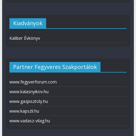
Kiadványok
Kaliber Évkönyv
Partner Fegyveres Szakportálok
www.fegyverforum.com
www.kalasnyikov.hu
www.gazpisztoly.hu
www.kapszli.hu
www.vadasz-vilag.hu