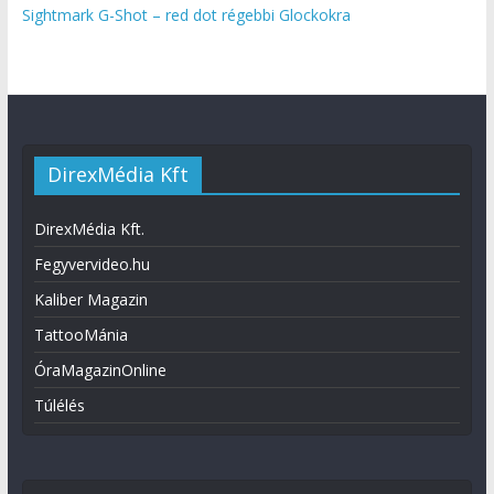
Sightmark G-Shot – red dot régebbi Glockokra
DirexMédia Kft
DirexMédia Kft.
Fegyvervideo.hu
Kaliber Magazin
TattooMánia
ÓraMagazinOnline
Túlélés