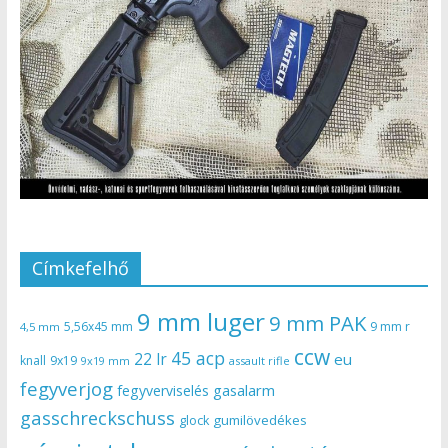
Címkefelhő
9 mm luger
9 mm PAK
5,56x45 mm
9 mm r
4,5 mm
ccw
45 acp
22 lr
eu
knall
9x19
9x19 mm
assault rifle
fegyverjog
gasalarm
fegyverviselés
gasschreckschuss
gumilövedékes
glock