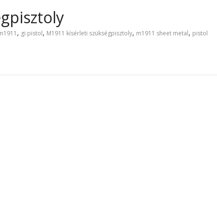
gpisztoly
,
,
,
,
 m1911
gi pistol
M1911 kísérleti szükségpisztoly
m1911 sheet metal
pistol