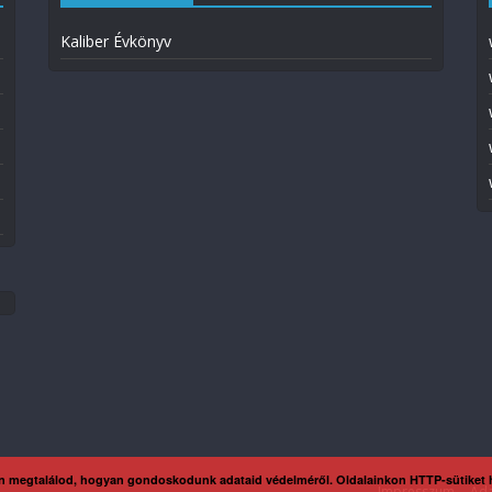
Kaliber Évkönyv
n megtalálod, hogyan gondoskodunk adataid védelméről. Oldalainkon HTTP-sütiket
Impresszum
Ada