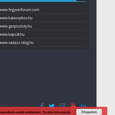
www.fegyverforum.com
www.kalasnyikov.hu
www.gazpisztoly.hu
www.kapszli.hu
www.vadasz-vilag.hu
Elfogadom
 használunk a jobb működésért.
További információk
tvédelmi tájékoztató
Média ajánlat
Előfizetés
Kapcsolat