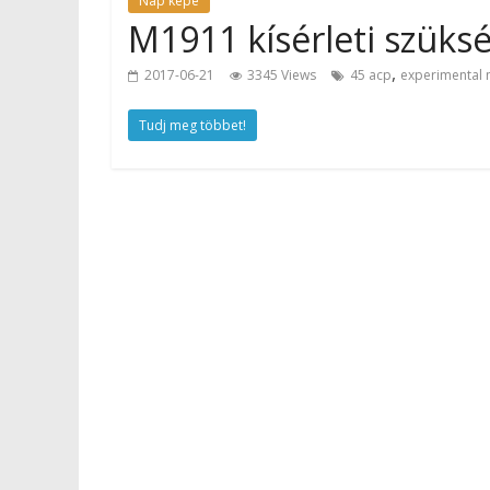
Nap képe
M1911 kísérleti szüksé
,
2017-06-21
3345 Views
45 acp
experimental
Tudj meg többet!