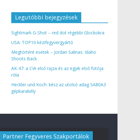
Legutóbbi bejegyzések
Sightmark G-Shot – red dot régebbi Glockokra
USA: TOP10 kézifegyvergyártó
Megtörtént esetek – Jordan Salinas: Idaho
Shoots Back
AK-47: a CIA első rajza és az egyik első fotója
róla
Heckler und Koch: kész az utolsó adag SA80A3
gépkarabély
Partner Fegyveres Szakportálok