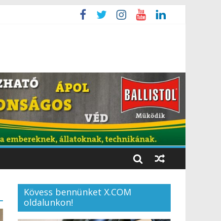
Kövess bennünket X.COM
oldalunkon!