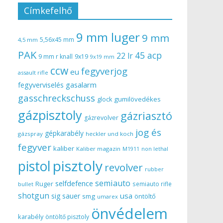
Címkefelhő
9 mm luger
9 mm
5,56x45 mm
4,5 mm
PAK
45 acp
22 lr
9 mm r knall
9x19
9x19 mm
ccw
fegyverjog
eu
assault rifle
gasalarm
fegyverviselés
gasschreckschuss
gumilövedékes
glock
gázpisztoly
gázriasztó
gázrevolver
jog és
gépkarabély
gázspray
heckler und koch
fegyver
kaliber
Kaliber magazin
non lethal
M1911
pisztoly
pistol
revolver
rubber
semiauto
selfdefence
Ruger
semiauto rifle
bullet
shotgun
usa
sig sauer
smg
öntöltő
umarex
önvédelem
karabély
öntöltő pisztoly