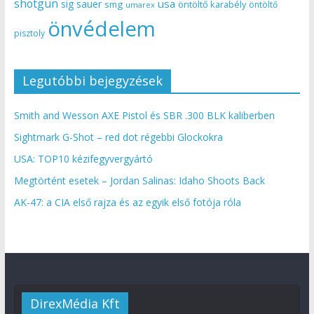
shotgun
usa
sig sauer
smg
öntöltő karabély
öntöltő
umarex
önvédelem
pisztoly
Legutóbbi bejegyzések
Smith and Wesson AXE Pistol és SBR .300 BLK kaliberben
Sightmark G-Shot – red dot régebbi Glockokra
USA: TOP10 kézifegyvergyártó
Megtörtént esetek – Jordan Salinas: Idaho Shoots Back
AK-47: a CIA első rajza és az egyik első fotója róla
DirexMédia Kft