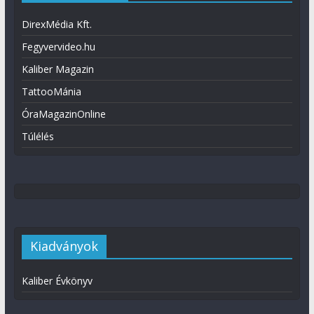
DirexMédia Kft.
Fegyvervideo.hu
Kaliber Magazin
TattooMánia
ÓraMagazinOnline
Túlélés
Kiadványok
Kaliber Évkönyv