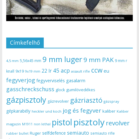
Címkefelhő
9 mm luger
9 mm PAK
5,56x45 mm
9 mm r
4,5 mm
ccw
45 acp
22 lr
eu
knall
9x19
9x19 mm
assault rifle
fegyverjog
gasalarm
fegyverviselés
gasschreckschuss
gumilövedékes
glock
gázpisztoly
gázriasztó
gázrevolver
gázspray
jog és fegyver
gépkarabély
kaliber
heckler und koch
Kaliber
pisztoly
pistol
revolver
magazin
non lethal
M1911
semiauto
selfdefence
Ruger
semiauto rifle
rubber bullet