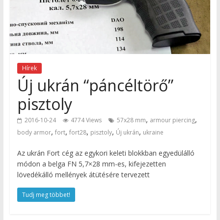
Hírek
Új ukrán “páncéltörő”
pisztoly
,
,
2016-10-24
4774 Views
57x28 mm
armour piercing
,
,
,
,
,
body armor
fort
fort28
pisztoly
Új ukrán
ukraine
Az ukrán Fort cég az egykori keleti blokkban egyedülálló
módon a belga FN 5,7×28 mm-es, kifejezetten
lövedékálló mellények átütésére tervezett
Tudj meg többet!