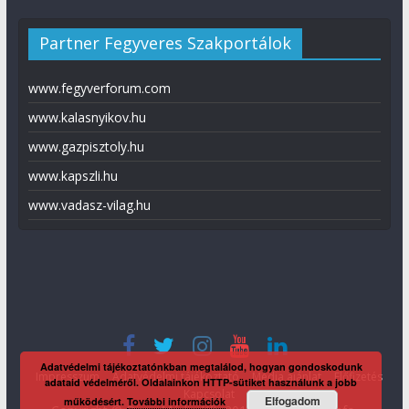
Partner Fegyveres Szakportálok
www.fegyverforum.com
www.kalasnyikov.hu
www.gazpisztoly.hu
www.kapszli.hu
www.vadasz-vilag.hu
Adatvédelmi tájékoztatónkban megtalálod, hogyan gondoskodunk
Impresszum
Adatvédelmi tájékoztató
Média ajánlat
Előfizetés
adataid védelméről. Oldalainkon HTTP-sütiket használunk a jobb
Kapcsolat
Elfogadom
működésért.
További információk