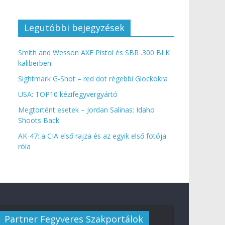
Legutóbbi bejegyzések
Smith and Wesson AXE Pistol és SBR .300 BLK
kaliberben
Sightmark G-Shot – red dot régebbi Glockokra
USA: TOP10 kézifegyvergyártó
Megtörtént esetek – Jordan Salinas: Idaho
Shoots Back
AK-47: a CIA első rajza és az egyik első fotója
róla
Partner Fegyveres Szakportálok