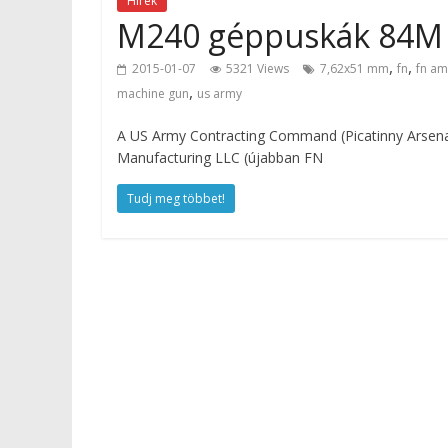
Hírek
M240 géppuskák 84M 
,
,
2015-01-07
5321 Views
7,62x51 mm
fn
fn am
,
machine gun
us army
A US Army Contracting Command (Picatinny Arsenal,
Manufacturing LLC (újabban FN
Tudj meg többet!