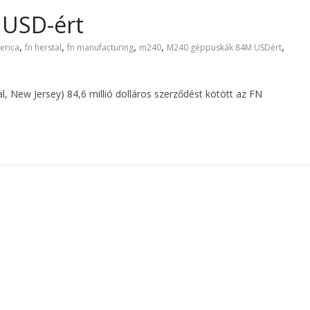
USD-ért
,
,
,
,
,
erica
fn herstal
fn manufacturing
m240
M240 géppuskák 84M USDért
 New Jersey) 84,6 millió dolláros szerződést kötött az FN