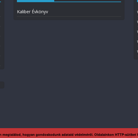
Kaliber Évkönyv
n megtalálod, hogyan gondoskodunk adataid védelméről. Oldalainkon HTTP-sütiket
Impresszum
Ada