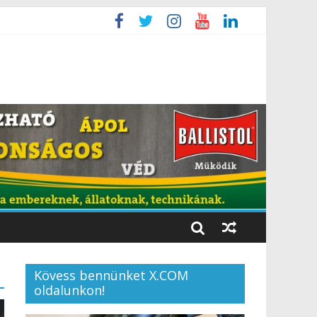
Kövess bennünket X.COM
oldalunkon!