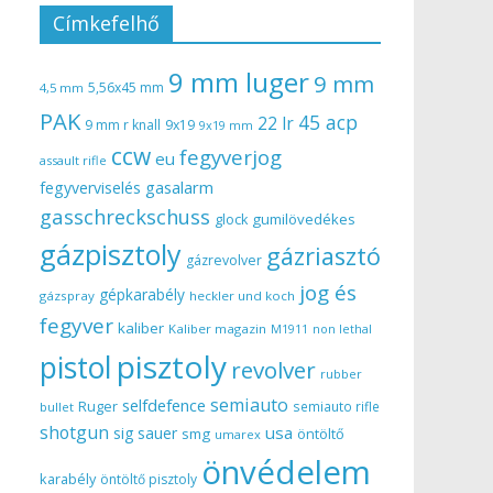
Címkefelhő
9 mm luger
9 mm
5,56x45 mm
4,5 mm
PAK
45 acp
22 lr
9 mm r knall
9x19
9x19 mm
ccw
fegyverjog
eu
assault rifle
gasalarm
fegyverviselés
gasschreckschuss
gumilövedékes
glock
gázpisztoly
gázriasztó
gázrevolver
jog és
gépkarabély
gázspray
heckler und koch
fegyver
kaliber
Kaliber magazin
non lethal
M1911
pisztoly
pistol
revolver
rubber
semiauto
selfdefence
Ruger
semiauto rifle
bullet
shotgun
usa
sig sauer
smg
öntöltő
umarex
önvédelem
karabély
öntöltő pisztoly