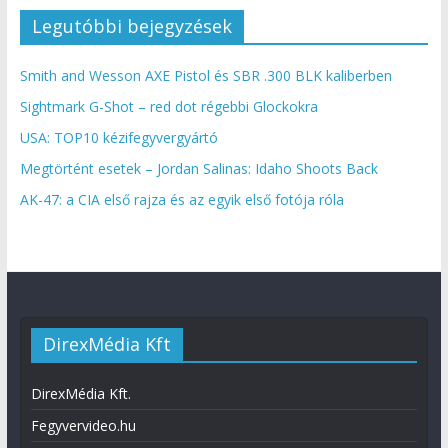
Legutóbbi bejegyzések
Smith and Wesson AXE Pistol és SBR .300 BLK kaliberben
Sightmark G-Shot – red dot régebbi Glockokra
USA: TOP10 kézifegyvergyártó
Megtörtént esetek – Jordan Salinas: Idaho Shoots Back
AK-47: a CIA első rajza és az egyik első fotója róla
DirexMédia Kft
DirexMédia Kft.
Fegyvervideo.hu