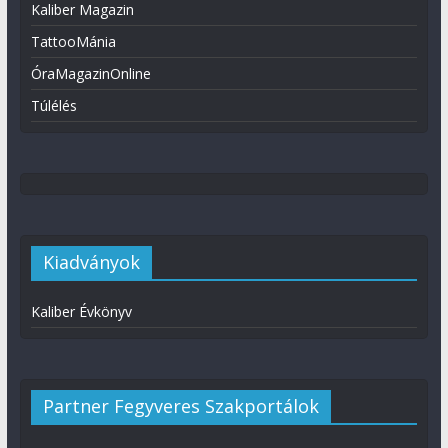
Kaliber Magazin
TattooMánia
ÓraMagazinOnline
Túlélés
Kiadványok
Kaliber Évkönyv
Partner Fegyveres Szakportálok