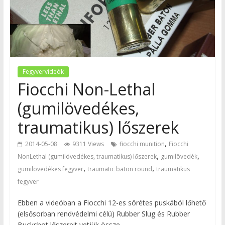
Fegyvervideók
Fiocchi Non-Lethal
(gumilövedékes,
traumatikus) lőszerek
,
2014-05-08
9311 Views
fiocchi munition
Fiocchi
,
,
NonLethal (gumilövedékes, traumatikus) lőszerek
gumilövedék
,
,
gumilövedékes fegyver
traumatic baton round
traumatikus
fegyver
Ebben a videóban a Fiocchi 12-es sörétes puskából lőhető
(elsősorban rendvédelmi célú) Rubber Slug és Rubber
Buckshot lőszereit vetjük össze.