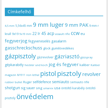
Címkefelhő
9 mm luger
9 mm PAK
5,56x45 mm
9 mm r
4,5 mm
ccw
45 acp
22 lr
eu
knall
9x19
9x19 mm
assault rifle
fegyverjog
gasalarm
fegyverviselés
gasschreckschuss
gumilövedékes
glock
gázpisztoly
gázriasztó
gázrevolver
gázspray
jog és fegyver
gépkarabély
kaliber
heckler und koch
Kaliber
pisztoly
pistol
revolver
magazin
non lethal
M1911
semiauto
selfdefence
Ruger
semiauto rifle
rubber bullet
shotgun
usa
sig sauer
smg
öntöltő karabély
öntöltő
umarex
önvédelem
pisztoly