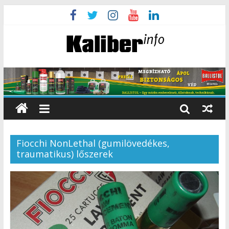
Fiocchi NonLethal (gumilövedékes,
traumatikus) lőszerek