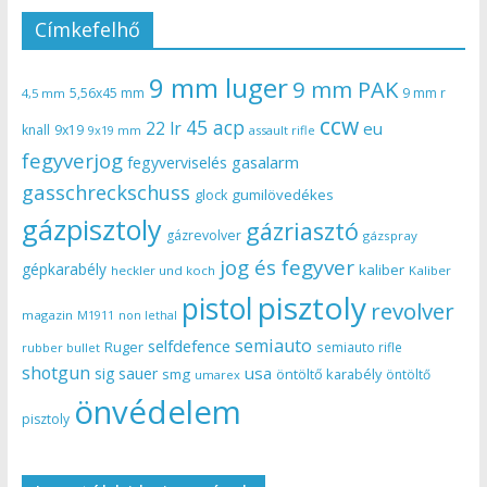
Címkefelhő
9 mm luger
9 mm PAK
5,56x45 mm
9 mm r
4,5 mm
ccw
45 acp
22 lr
eu
knall
9x19
9x19 mm
assault rifle
fegyverjog
gasalarm
fegyverviselés
gasschreckschuss
gumilövedékes
glock
gázpisztoly
gázriasztó
gázrevolver
gázspray
jog és fegyver
gépkarabély
kaliber
heckler und koch
Kaliber
pisztoly
pistol
revolver
magazin
non lethal
M1911
semiauto
selfdefence
Ruger
semiauto rifle
rubber bullet
shotgun
usa
sig sauer
smg
öntöltő karabély
öntöltő
umarex
önvédelem
pisztoly