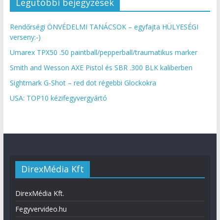
Legutóbbi bejegyzések
Rendőrségi ÖNVÉDELMI TANÁCSOK – egyfajta HÜLYESÉGI
verseny:-)
Umarex TPX50 .50 paintball/pepperball/traumatikus marker
Smith and Wesson AXE Pistol és SBR .300 BLK kaliberben
Sightmark G-Shot – red dot régebbi Glockokra
USA: TOP10 kézifegyvergyártó
DirexMédia Kft
DirexMédia Kft.
Fegyvervideo.hu