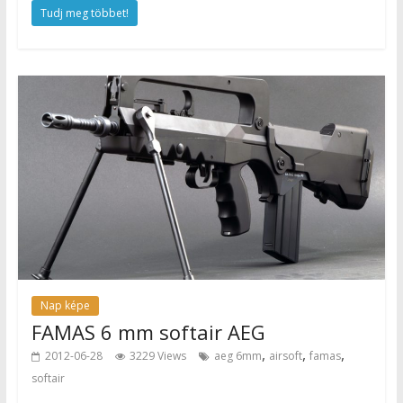
Tudj meg többet!
Nap képe
FAMAS 6 mm softair AEG
,
,
,
2012-06-28
3229 Views
aeg 6mm
airsoft
famas
softair