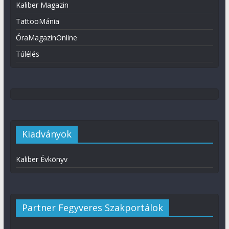
Kaliber Magazin
TattooMánia
ÓraMagazinOnline
Túlélés
Kiadványok
Kaliber Évkönyv
Partner Fegyveres Szakportálok