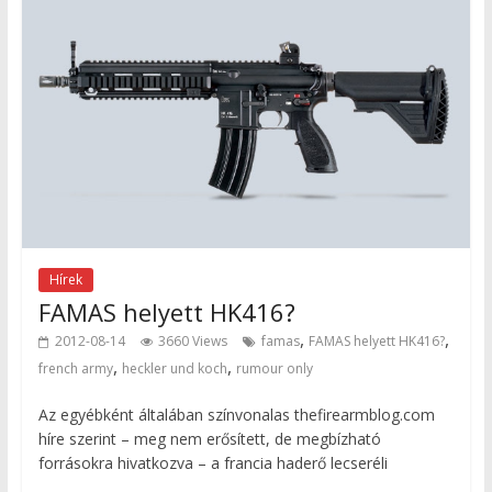
Hírek
FAMAS helyett HK416?
,
,
2012-08-14
3660 Views
famas
FAMAS helyett HK416?
,
,
french army
heckler und koch
rumour only
Az egyébként általában színvonalas thefirearmblog.com
híre szerint – meg nem erősített, de megbízható
forrásokra hivatkozva – a francia haderő lecseréli