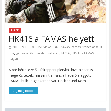
Hírek
HK416 a FAMAS helyett
,
,
2016-09-15
5351 Views
5,56x45
famas
french assault
,
,
,
,
rifle
gépkarabély
heckler und koch
hk416
HK416 a FAMAS
helyett
A pár héttel ezelőtt felreppent pletykát hivatalosan is
megerősítették, miszerint a francia haderő elaggott
FAMAS bullpup gépkarabélyait Heckler und Koch
Tudj meg többet!