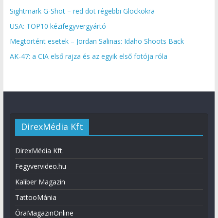
Sightmark G-Shot – red dot régebbi Glockokra
USA: TOP10 kézifegyvergyártó
Megtörtént esetek – Jordan Salinas: Idaho Shoots Back
AK-47: a CIA első rajza és az egyik első fotója róla
DirexMédia Kft
DirexMédia Kft.
Fegyvervideo.hu
Kaliber Magazin
TattooMánia
ÓraMagazinOnline