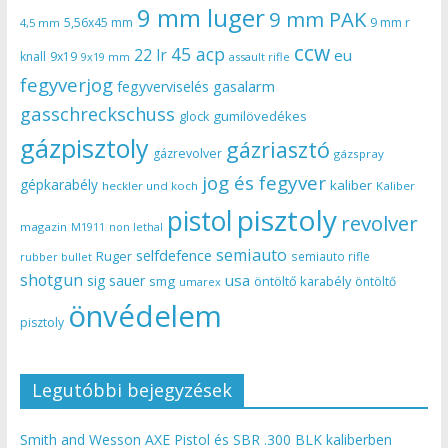
9 mm luger
9 mm PAK
5,56x45 mm
9 mm r
4,5 mm
ccw
45 acp
22 lr
eu
knall
9x19
9x19 mm
assault rifle
fegyverjog
gasalarm
fegyverviselés
gasschreckschuss
gumilövedékes
glock
gázpisztoly
gázriasztó
gázrevolver
gázspray
jog és fegyver
gépkarabély
kaliber
heckler und koch
Kaliber
pisztoly
pistol
revolver
magazin
non lethal
M1911
semiauto
selfdefence
Ruger
semiauto rifle
rubber bullet
shotgun
usa
sig sauer
smg
öntöltő karabély
öntöltő
umarex
önvédelem
pisztoly
Legutóbbi bejegyzések
Smith and Wesson AXE Pistol és SBR .300 BLK kaliberben