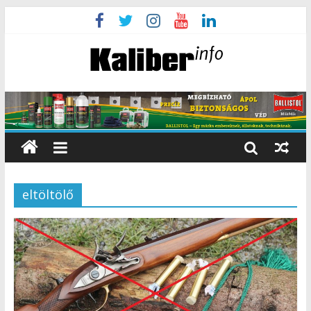
eltöltölő