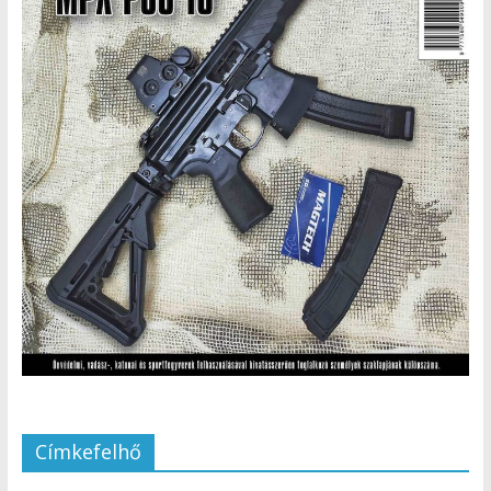
Címkefelhő