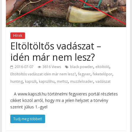
Hírek
Eltöltöltős vadászat –
idén már nem lesz?
,
,
2016-07-07
3616 Views
black powder
eltöltölő
,
,
,
Eltöltöltős vadászat idén már nem lesz?
fegyver
feketelőpor
,
,
,
,
,
hunting
kapszli
kapszlihu
meflsz
muzzleloader
vadászat
A www.kapszli.hu történelmi fegyveres portál részletes
cikket közöl arról, hogy mi a jelen helyzet a törvény
szerint július 1.-gyel
Tudj meg többet!