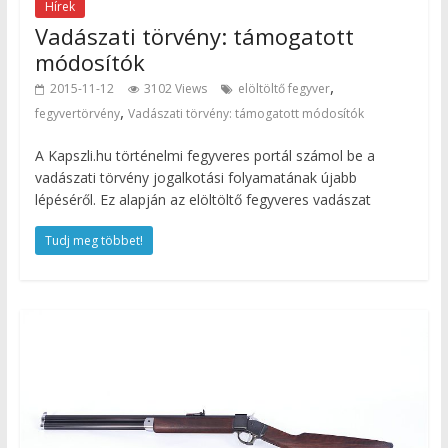
Hírek
Vadászati törvény: támogatott
módosítók
,
2015-11-12
3102 Views
elöltöltő fegyver
,
fegyvertörvény
Vadászati törvény: támogatott módosítók
A Kapszli.hu történelmi fegyveres portál számol be a
vadászati törvény jogalkotási folyamatának újabb
lépéséről. Ez alapján az elöltöltő fegyveres vadászat
Tudj meg többet!