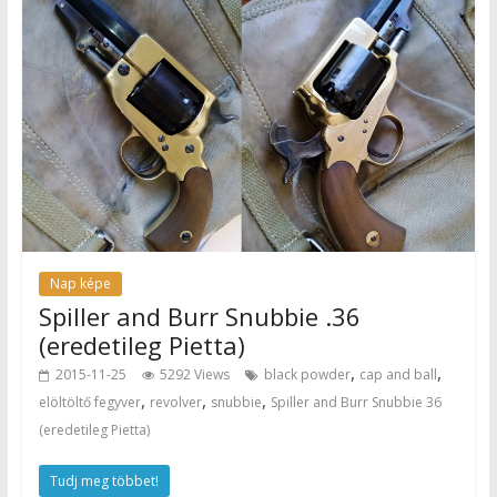
Nap képe
Spiller and Burr Snubbie .36
(eredetileg Pietta)
,
,
2015-11-25
5292 Views
black powder
cap and ball
,
,
,
elöltöltő fegyver
revolver
snubbie
Spiller and Burr Snubbie 36
(eredetileg Pietta)
Tudj meg többet!