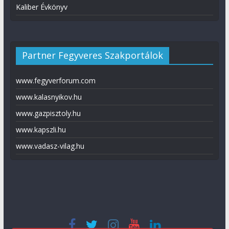
Kaliber Évkönyv
Partner Fegyveres Szakportálok
www.fegyverforum.com
www.kalasnyikov.hu
www.gazpisztoly.hu
www.kapszli.hu
www.vadasz-vilag.hu