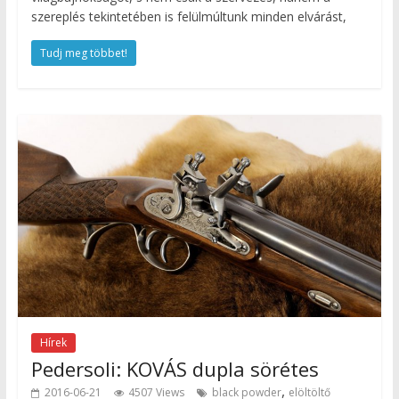
szereplés tekintetében is felülmúltunk minden elvárást,
Tudj meg többet!
Hírek
Pedersoli: KOVÁS dupla sörétes
,
2016-06-21
4507 Views
black powder
elöltöltő