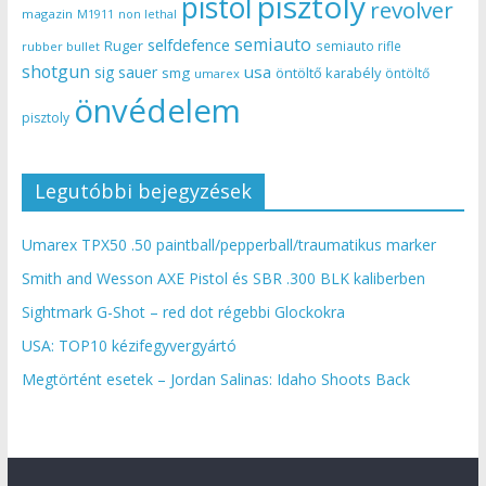
pisztoly
pistol
revolver
magazin
non lethal
M1911
semiauto
selfdefence
Ruger
semiauto rifle
rubber bullet
shotgun
usa
sig sauer
smg
öntöltő karabély
öntöltő
umarex
önvédelem
pisztoly
Legutóbbi bejegyzések
Umarex TPX50 .50 paintball/pepperball/traumatikus marker
Smith and Wesson AXE Pistol és SBR .300 BLK kaliberben
Sightmark G-Shot – red dot régebbi Glockokra
USA: TOP10 kézifegyvergyártó
Megtörtént esetek – Jordan Salinas: Idaho Shoots Back