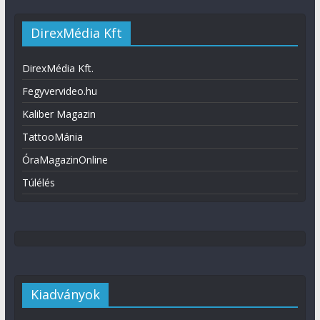
DirexMédia Kft
DirexMédia Kft.
Fegyvervideo.hu
Kaliber Magazin
TattooMánia
ÓraMagazinOnline
Túlélés
Kiadványok