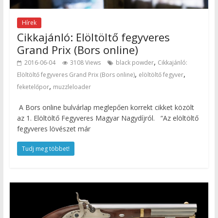
Hírek
Cikkajánló: Elöltöltő fegyveres
Grand Prix (Bors online)
,
2016-06-04
3108 Views
black powder
Cikkajánló:
,
,
Elöltöltő fegyveres Grand Prix (Bors online)
elöltöltő fegyver
,
feketelőpor
muzzleloader
A Bors online bulvárlap meglepően korrekt cikket közölt
az 1. Elöltöltő Fegyveres Magyar Nagydíjról. “Az elöltöltő
fegyveres lövészet már
Tudj meg többet!