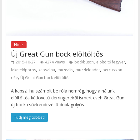
Hírek
Új Great Gun bock elöltöltős
,
,
2015-10-27
4274 Views
bockbüsch
elöltöltő fegyver
,
,
,
,
feketelőporos
kapszlihu
muzealis
muzzleloader
percussion
,
rifle
Új Great Gun bock elöltöltős
A kapszli.hu számolt be róla nemrég, hogy a nálunk
elöltöltős kétlövetű derringereiről ismert cseh Great Gun
új bock csőelrendezésű duplagolyós
Tudj meg többet!