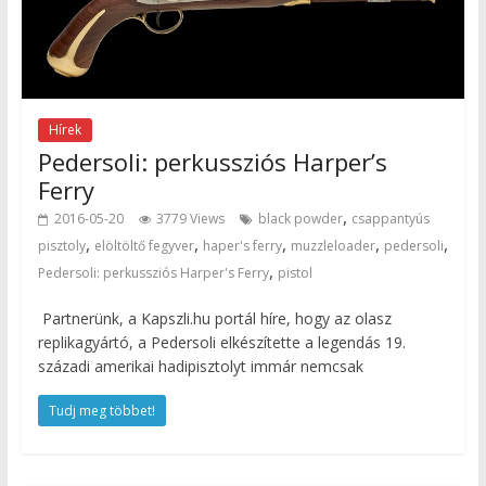
Hírek
Pedersoli: perkussziós Harper’s
Ferry
,
2016-05-20
3779 Views
black powder
csappantyús
,
,
,
,
,
pisztoly
elöltöltő fegyver
haper's ferry
muzzleloader
pedersoli
,
Pedersoli: perkussziós Harper's Ferry
pistol
Partnerünk, a Kapszli.hu portál híre, hogy az olasz
replikagyártó, a Pedersoli elkészítette a legendás 19.
századi amerikai hadipisztolyt immár nemcsak
Tudj meg többet!