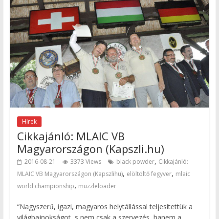
Hírek
Cikkajánló: MLAIC VB
Magyarországon (Kapszli.hu)
,
2016-08-21
3373 Views
black powder
Cikkajánló:
,
,
MLAIC VB Magyarországon (Kapszlihu)
elöltöltő fegyver
mlaic
,
world championship
muzzleloader
“Nagyszerű, igazi, magyaros helytállással teljesítettük a
világbajnokságot, s nem csak a szervezés, hanem a