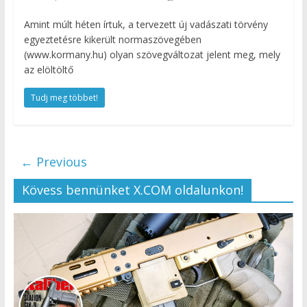
Amint múlt héten írtuk, a tervezett új vadászati törvény
egyeztetésre kikerült normaszövegében
(www.kormany.hu) olyan szövegváltozat jelent meg, mely
az elöltöltő
Tudj meg többet!
← Previous
Kövess bennünket X.COM oldalunkon!