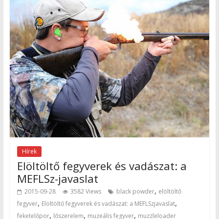
Hírek
Elöltöltő fegyverek és vadászat: a
MEFLSz-javaslat
,
2015-09-28
3582 Views
black powder
elöltöltő
,
,
fegyver
Elöltöltő fegyverek és vadászat: a MEFLSzjavaslat
,
,
,
feketelőpor
lőszerelem
muzeális fegyver
muzzleloader