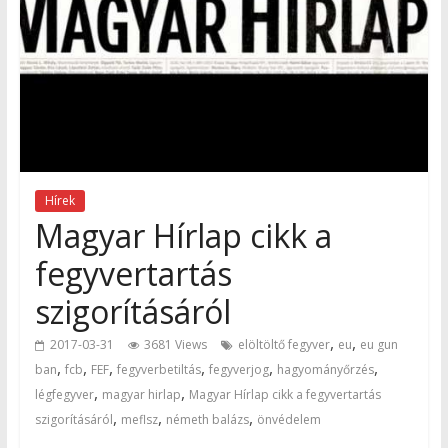
Hírek
Magyar Hírlap cikk a
fegyvertartás
szigorításáról
,
,
2017-03-31
3681 Views
elöltöltő fegyver
eu
eu gun
,
,
,
,
,
,
ban
fcb
FEF
fegyverbetiltás
fegyverjog
hagyományőrzés
,
,
légfegyver
magyar hirlap
Magyar Hírlap cikk a fegyvertartás
,
,
,
szigorításáról
meflsz
németh balázs
önvédelem