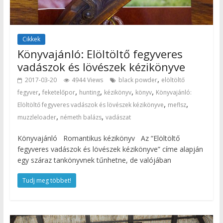
Cikkek
Könyvajánló: Elöltöltő fegyveres
vadászok és lövészek kézikönyve
,
2017-03-20
4944 Views
black powder
elöltöltő
,
,
,
,
,
fegyver
feketelőpor
hunting
kézikönyv
könyv
Könyvajánló:
,
,
Elöltöltő fegyveres vadászok és lövészek kézikönyve
meflsz
,
,
muzzleloader
németh balázs
vadászat
Könyvajánló Romantikus kézikönyv Az “Elöltöltő
fegyveres vadászok és lövészek kézikönyve” címe alapján
egy száraz tankönyvnek tűnhetne, de valójában
Tudj meg többet!