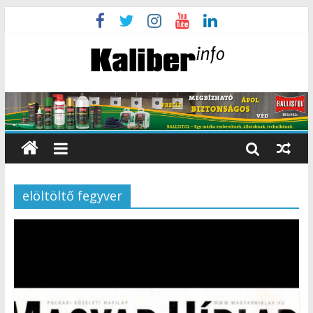
elöltöltő fegyver