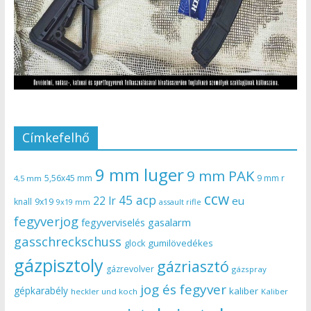
Címkefelhő
9 mm luger
9 mm PAK
5,56x45 mm
9 mm r
4,5 mm
ccw
45 acp
22 lr
eu
knall
9x19
9x19 mm
assault rifle
fegyverjog
gasalarm
fegyverviselés
gasschreckschuss
gumilövedékes
glock
gázpisztoly
gázriasztó
gázrevolver
gázspray
jog és fegyver
gépkarabély
kaliber
heckler und koch
Kaliber