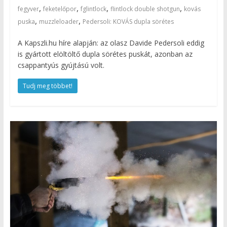
,
,
,
,
fegyver
feketelőpor
fglintlock
flintlock double shotgun
kovás
,
,
puska
muzzleloader
Pedersoli: KOVÁS dupla sörétes
A Kapszli.hu híre alapján: az olasz Davide Pedersoli eddig
is gyártott elöltöltő dupla sörétes puskát, azonban az
csappantyús gyújtású volt.
Tudj meg többet!