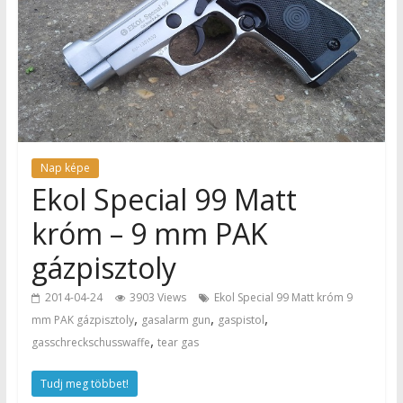
Nap képe
Ekol Special 99 Matt
króm – 9 mm PAK
gázpisztoly
2014-04-24
3903 Views
Ekol Special 99 Matt króm 9
,
,
,
mm PAK gázpisztoly
gasalarm gun
gaspistol
,
gasschreckschusswaffe
tear gas
Tudj meg többet!