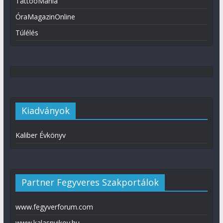
TattooMánia
ÓraMagazinOnline
Túlélés
Kiadványok
Kaliber Évkönyv
Partner Fegyveres Szakportálok
www.fegyverforum.com
www.kalasnyikov.hu