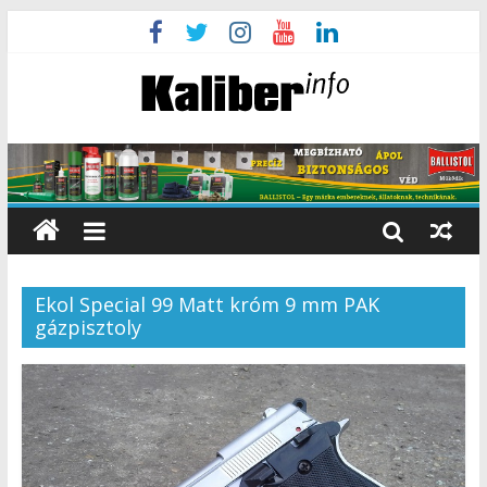
Ekol Special 99 Matt króm 9 mm PAK
gázpisztoly