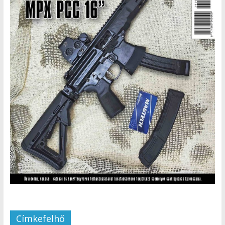
Címkefelhő