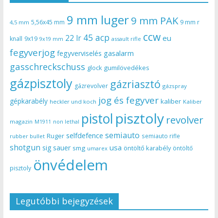
9 mm luger
9 mm PAK
5,56x45 mm
9 mm r
4,5 mm
ccw
45 acp
22 lr
eu
knall
9x19
9x19 mm
assault rifle
fegyverjog
gasalarm
fegyverviselés
gasschreckschuss
gumilövedékes
glock
gázpisztoly
gázriasztó
gázrevolver
gázspray
jog és fegyver
gépkarabély
kaliber
heckler und koch
Kaliber
pisztoly
pistol
revolver
magazin
non lethal
M1911
semiauto
selfdefence
Ruger
semiauto rifle
rubber bullet
shotgun
usa
sig sauer
smg
öntöltő karabély
öntöltő
umarex
önvédelem
pisztoly
Legutóbbi bejegyzések