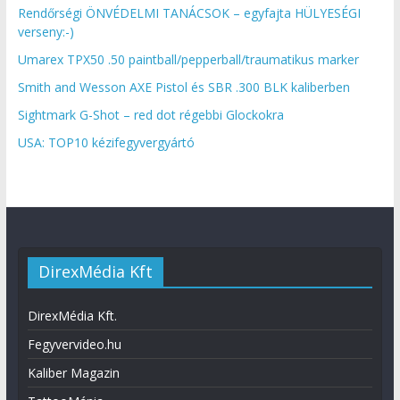
Rendőrségi ÖNVÉDELMI TANÁCSOK – egyfajta HÜLYESÉGI
verseny:-)
Umarex TPX50 .50 paintball/pepperball/traumatikus marker
Smith and Wesson AXE Pistol és SBR .300 BLK kaliberben
Sightmark G-Shot – red dot régebbi Glockokra
USA: TOP10 kézifegyvergyártó
DirexMédia Kft
DirexMédia Kft.
Fegyvervideo.hu
Kaliber Magazin