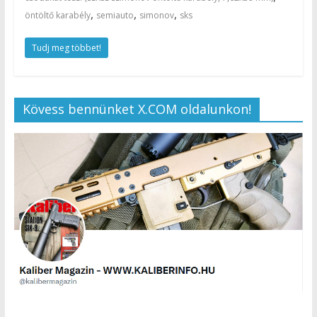
,
,
,
öntöltő karabély
semiauto
simonov
sks
Tudj meg többet!
Kövess bennünket X.COM oldalunkon!