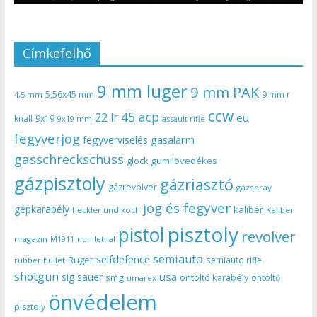
Címkefelhő
9 mm luger
9 mm PAK
5,56x45 mm
9 mm r
4,5 mm
ccw
45 acp
22 lr
eu
knall
9x19
9x19 mm
assault rifle
fegyverjog
gasalarm
fegyverviselés
gasschreckschuss
gumilövedékes
glock
gázpisztoly
gázriasztó
gázrevolver
gázspray
jog és fegyver
gépkarabély
kaliber
heckler und koch
Kaliber
pisztoly
pistol
revolver
magazin
non lethal
M1911
semiauto
selfdefence
Ruger
semiauto rifle
rubber bullet
shotgun
usa
sig sauer
smg
öntöltő karabély
öntöltő
umarex
önvédelem
pisztoly