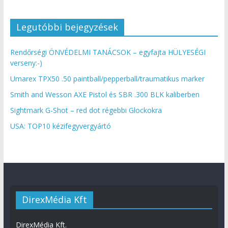
Legutóbbi bejegyzések
Rendőrségi ÖNVÉDELMI TANÁCSOK – egyfajta HÜLYESÉGI
verseny:-)
Umarex TPX50 .50 paintball/pepperball/traumatikus marker
Smith and Wesson AXE Pistol és SBR .300 BLK kaliberben
Sightmark G-Shot – red dot régebbi Glockokra
USA: TOP10 kézifegyvergyártó
DirexMédia Kft
DirexMédia Kft.