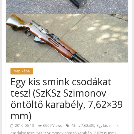
Nap képe
Egy kis smink csodákat
tesz! (SzKSz Szimonov
öntöltő karabély, 7,62×39
mm)
,
,
2016-06-13
6969 Views
43m
7,62x39
Egy kis smink
,
csodákat tesz! (SzKSz Szimonov öntöltő karabély, 7,62x39 mm)