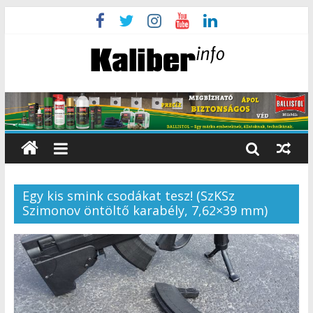
Egy kis smink csodákat tesz! (SzKSz
Szimonov öntöltő karabély, 7,62×39 mm)