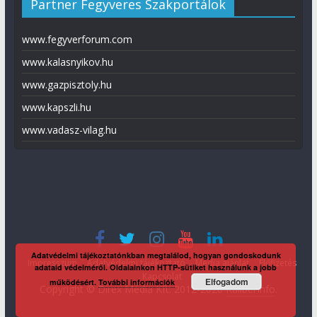
Partner Fegyveres Szakportálok
www.fegyverforum.com
www.kalasnyikov.hu
www.gazpisztoly.hu
www.kapszli.hu
www.vadasz-vilag.hu
Adatvédelmi tájékoztatónkban megtalálod, hogyan gondoskodunk
Impresszum
Adatvédelmi tájékoztató
Média ajánlat
Előfizetés
adataid védelméről. Oldalainkon HTTP-sütiket használunk a jobb
Kapcsolat
Elfogadom
működésért.
További információk
Copyright © Direx Média Kft. 2012-2026
KaliberInfo
.