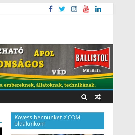
Kövess bennünket X.COM
oldalunkon!