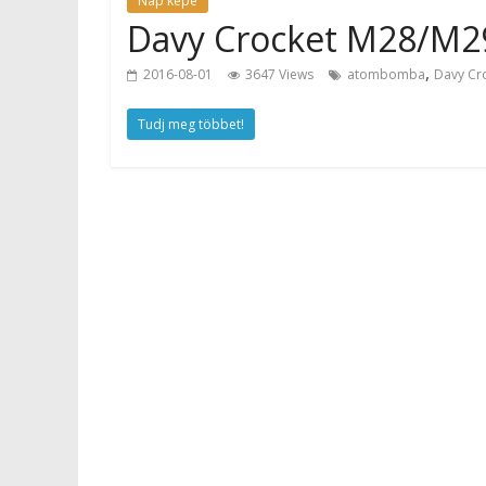
Nap képe
Davy Crocket M28/M2
,
2016-08-01
3647 Views
atombomba
Davy Cr
Tudj meg többet!