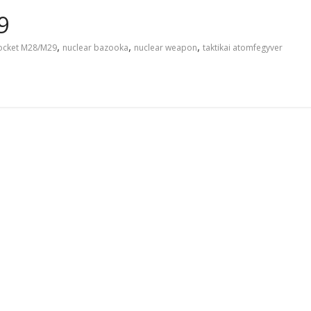
9
,
,
,
ocket M28/M29
nuclear bazooka
nuclear weapon
taktikai atomfegyver