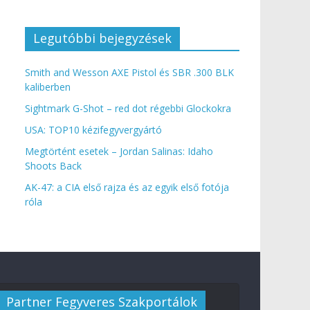
Legutóbbi bejegyzések
Smith and Wesson AXE Pistol és SBR .300 BLK
kaliberben
Sightmark G-Shot – red dot régebbi Glockokra
USA: TOP10 kézifegyvergyártó
Megtörtént esetek – Jordan Salinas: Idaho
Shoots Back
AK-47: a CIA első rajza és az egyik első fotója
róla
Partner Fegyveres Szakportálok