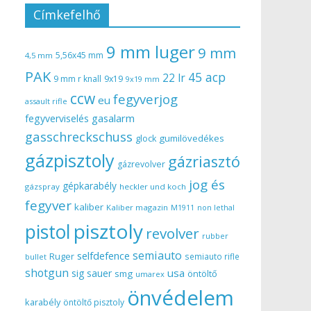
Címkefelhő
9 mm luger
9 mm
5,56x45 mm
4,5 mm
PAK
45 acp
22 lr
9 mm r knall
9x19
9x19 mm
ccw
fegyverjog
eu
assault rifle
gasalarm
fegyverviselés
gasschreckschuss
gumilövedékes
glock
gázpisztoly
gázriasztó
gázrevolver
jog és
gépkarabély
gázspray
heckler und koch
fegyver
kaliber
Kaliber magazin
non lethal
M1911
pisztoly
pistol
revolver
rubber
semiauto
selfdefence
Ruger
semiauto rifle
bullet
shotgun
usa
sig sauer
smg
öntöltő
umarex
önvédelem
karabély
öntöltő pisztoly