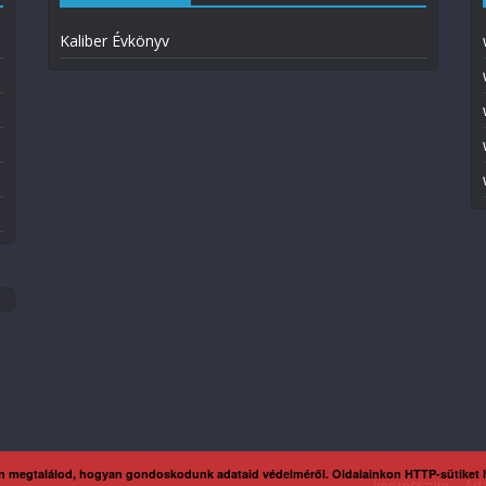
Kaliber Évkönyv
n megtalálod, hogyan gondoskodunk adataid védelméről. Oldalainkon HTTP-sütiket
Impresszum
Ada