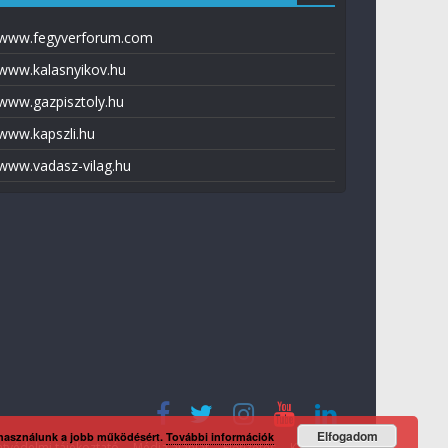
www.fegyverforum.com
www.kalasnyikov.hu
www.gazpisztoly.hu
www.kapszli.hu
www.vadasz-vilag.hu
Elfogadom
 használunk a jobb működésért.
További információk
tvédelmi tájékoztató
Média ajánlat
Előfizetés
Kapcsolat